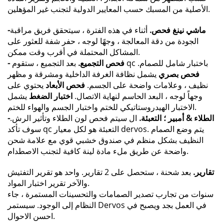
الأصلية من المسبك حسب المعايير الدولية لتجنب غير المؤهلين.
-ماشي
نينغ فحص.
أثناء في هذه الفترة ، سيتحقق فريق مراقبة
الجودة من دقة المعالجة ، وجهًا لوجه ، حفر شفة للعثور على
المشاكل المحتملة في أقرب وقت ممكن.
بعد التجميع ، ستقوم qc باختبار شامل للصمام.
- فحص التجميع.
فحص بصري
يشمل نظافة الغرفة الداخلية ومشرقة و مظهر
نظيف ، وعلامات واضحة على الجسم.
فحص الأبعاد
يحتوي على
وجهاً لوجه ، البعد الحاسم لنهاية الاتصال.
اختبار الضغط
يشمل
الاختبار الهيدروستاتيكي للختم واختبار الجسم والهواء للختم.
-الطلاء & أمبير ؛ التعبئة.
ال سيتم فحص لون الطلاء وتأثير الرش.
سوف تأكد qc التعبئة هو لكل معيار dervos. يتم وضع الصمام
النظيف بشكل منظم في صندوق خشبي قوي مع علامة شحن
واضحة عن طريق ملء مادة لينة كافية لتجنب الاصطدام.
تقارير.
بعد شحنة ، ستحصل على 2 تقارير. واحد هو تقرير التفتيش
والآخر تقرير اختبار المواد.
سنوات من تجارب تصدير الصمامات والتحسينات المستمرة ، جاء
النظام إلى الوجود. سيستمر Dervos في العمل بجد ويصبح في
احسن الاحوال.