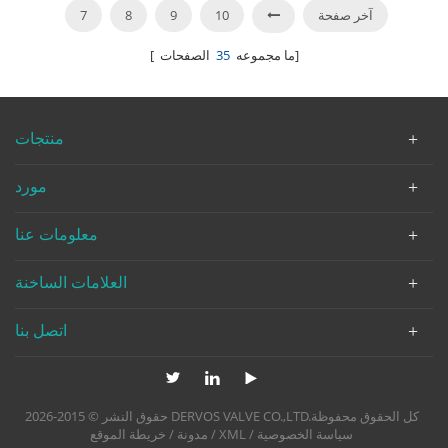
آخر صفحة
10
9
8
7
الصفحات]
[ ما مجموعه
35
منتجات
مورد
معلومات عنا
العلامات الساخنة
اتصل بنا
حقوق النشر © 2015-2026 DERVOS VALVE CO.,LTD.كل الحقوق محفوظة
سياسة الخصوصية
/
XML
/
مدونة
/
خريطة الموقع