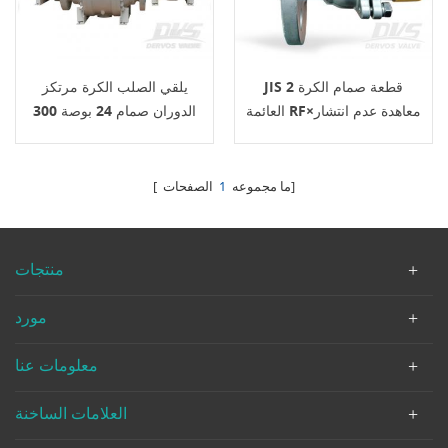
JIS 2 قطعة صمام الكرة
يلقي الصلب الكرة مرتكز
العائمة RF×معاهدة عدم انتشار
الدوران صمام 24 بوصة 300
الأسلحة النووية 25A 16K
رطل Api 6 د
الصفحات]
[ ما مجموعه
1
منتجات
مورد
معلومات عنا
العلامات الساخنة