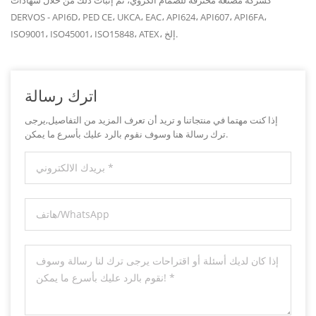
DERVOS - API6D، PED CE، UKCA، EAC، API624، API607، API6FA،
ISO9001، ISO45001، ISO15848، ATEX، إلخ.
اترك رسالة
إذا كنت مهتما في منتجاتنا و تريد أن تعرف المزيد من التفاصيل,يرجى
ترك رسالة هنا وسوف نقوم بالرد عليك بأسرع ما يمكن.