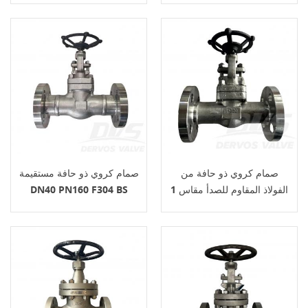
صمام كروي ذو حافة من
صمام كروي ذو حافة مستقيمة
الفولاذ المقاوم للصدأ مقاس 1
DN40 PN160 F304 BS
بوصة ووزن 300 رطل، F316
5352
RF API602