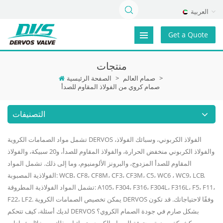
العربية
Get a Quote
منتجات
>
صمام العالم
>
الصفحة الرئيسية
صمام كروي من الفولاذ المقاوم للصدأ
التصنيفات
تشمل مواد الصمامات الكروية DERVOS الفولاذ الكربوني، وسبائك الفولاذ،
والفولاذ الكربوني منخفض الحرارة، والفولاذ المقاوم للصدأ، و20 سبيكة، والفولاذ
المقاوم للصدأ المزدوج، والبرونز الألومنيوم، وما إلى ذلك. تشمل المواد
الفولاذية المصبوبة: WCB، CF8، CF8M، CF3، CF3M، C5، WC6 ، WC9، LCB.
تشمل المواد الفولاذية المطروقة: A105، F304، F316، F304L، F316L، F5، F11،
F22، LF2. يمكن تخصيص الصمامات الكروية DERVOS وفقًا لاحتياجاتك. قد تكون
لديك أسئلة، كيف تتحكم DERVOS بشكل صارم في جودة الصمام الكروي؟
كشركة مصنعة محترفة للصمام الكروي، تم إثبات ذلك من خلال شهادات