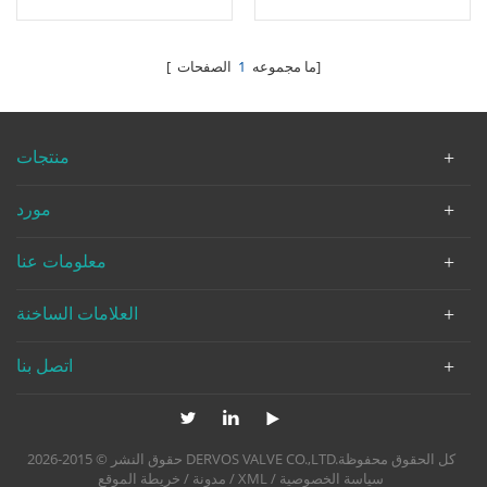
عجلة عقارب ذات حواف
CF8 عجلة اليد BS1873
الصفحات]
[ ما مجموعه
1
منتجات
مورد
معلومات عنا
العلامات الساخنة
اتصل بنا
حقوق النشر © 2015-2026 DERVOS VALVE CO.,LTD.كل الحقوق محفوظة
سياسة الخصوصية
/
XML
/
مدونة
/
خريطة الموقع