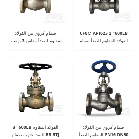
CF8M API623 2 "600LB
صمام كروي من الفولاذ
الفولاذ المقاوم للصدأ صمام
المقاوم للصدأ مقاس 3 بوصات
الكرة الأرضية RF عقارب
سعة 300 رطل، اتصال RF،
هيكل CF8M، عجلة يدوية،
BS1873
صمام كروي من الفولاذ
3 "600LB الفولاذ المقاوم
المقاوم للصدأ PN16 DN50
للصدأ غلوب صمام BB RTJ