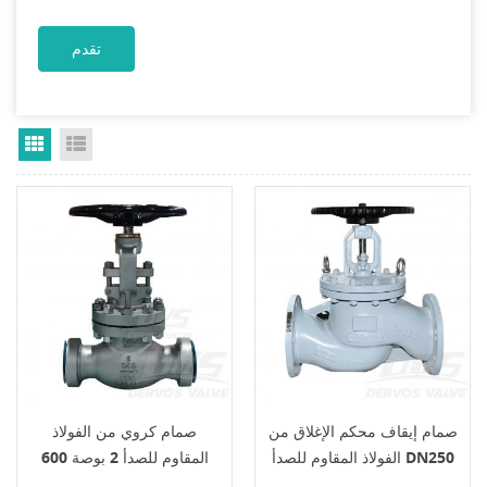
Grid View
List View
صمام إيقاف محكم الإغلاق من
صمام كروي من الفولاذ
الفولاذ المقاوم للصدأ DN250
المقاوم للصدأ 2 بوصة 600
PN25 1.0619
رطل CF8C BS1873