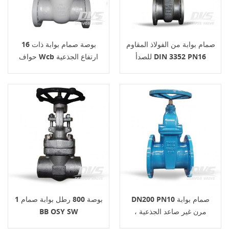
صمام بوابة من الفولاذ المقاوم
16 بوصة صمام بوابة ذات
للصدأ DIN 3352 PN16
حواف Wcb ارتفاع الجذعية
Api 600
OS&Y
DN200 PN10 صمام بوابة
1 بوصة 800 رطل بوابة صمام
مرن غير صاعد الجذعية ،
BB OSY SW
الترددات اللاسلكية