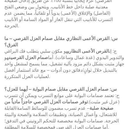
القرصي) عزلاً إيجابياً بنسبة 100٪ عن طريق إدخال صفيحة
معدنية صلبة داخل خط الأنابيب. ويتحول بين وضعي الفتح
(الفاصل) والإغلاق (الأعمى) يدوياً أو تلقائياً، مما يضمن عدم
التسرب للأنابيب التي تنقل الغاز أو المواد السامة أو الأنابيب
الحرجة.
س: القرص الأعمى النظاري مقابل صمام العزل القرصي – ما
الفرق؟
ج: إن
القرص الأعمى النظاري
هو مكوّن سلبي يتطلب فك البراغي
والتدوير اليدوي (عدة عمال وساعات). أما
صمام العزل القرصي
فهو
جهاز مثبت بشكل دائم مزود بآلية تشغيل، مما يسمح لمشغل واحد
بالتبديل خلال ثوانٍ/دقائق دون أدوات – مع عائد استثمار أفضل
لعمليات العزل المتكررة.
س: صمام العزل القرصي مقابل صمام البوابة – أيهما للعزل؟
ج: تعتمد صمامات البوابة على موانع التسرب ويمكن أن تتسرب
(عزل غير مثبت).
توفر صمامات العزل القرصي حاجزاً مادياً من
صفيحة صلبة
– عدم تسرب مضمون للوسائط السامة/القابلة
للاشتعال، وأعمال الصيانة، وتطبيقات السلامة والصحة والبيئة
الحرجة. صمامات البوابة مخصصة للتحكم الروتيني في التدفق؛
أما صمامات العزل القرصي فمخصصة للسلامة المطلقة.