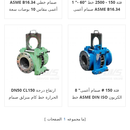
1 "- 60" فئة 150 - 2500 خط
ASME B16.34 صمام خطي
صمام أعمى ASME B16.34
أعمى مقاس 10 بوصات سعة
150 رطل، اتصال RF، الهيكل
A105، تشغيل التوربين
8 "فئة 150 # صمام أعمى
DN50 CL150 ارتفاع درجة
خط ASME DIN ISO الكربون
الحرارة خط كام منزلق صمام
الصلب
أعمى الفولاذ المقاوم للصدأ
الصفحات]
[ ما مجموعه
1