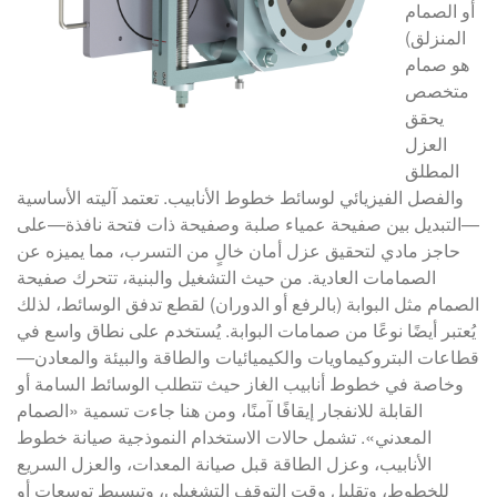
أو الصمام
المنزلق)
هو صمام
متخصص
يحقق
العزل
المطلق
والفصل الفيزيائي لوسائط خطوط الأنابيب. تعتمد آليته الأساسية
—التبديل بين صفيحة عمياء صلبة وصفيحة ذات فتحة نافذة—على
حاجز مادي لتحقيق عزل أمان خالٍ من التسرب، مما يميزه عن
الصمامات العادية. من حيث التشغيل والبنية، تتحرك صفيحة
الصمام مثل البوابة (بالرفع أو الدوران) لقطع تدفق الوسائط، لذلك
يُعتبر أيضًا نوعًا من صمامات البوابة. يُستخدم على نطاق واسع في
قطاعات البتروكيماويات والكيميائيات والطاقة والبيئة والمعادن—
وخاصة في خطوط أنابيب الغاز حيث تتطلب الوسائط السامة أو
القابلة للانفجار إيقافًا آمنًا، ومن هنا جاءت تسمية «الصمام
المعدني». تشمل حالات الاستخدام النموذجية صيانة خطوط
الأنابيب، وعزل الطاقة قبل صيانة المعدات، والعزل السريع
للخطوط، وتقليل وقت التوقف التشغيلي، وتبسيط توسعات أو