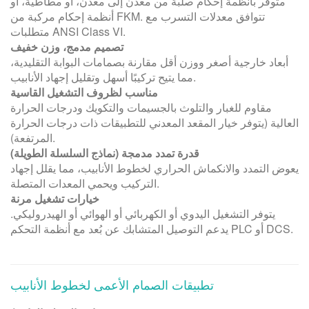
متوفر بأنظمة إحكام صلبة من معدن إلى معدن، أو مطاطية، أو
أنظمة إحكام مركبة من FKM. تتوافق معدلات التسرب مع
متطلبات ANSI Class VI.
تصميم مدمج، وزن خفيف
أبعاد خارجية أصغر ووزن أقل مقارنة بصمامات البوابة التقليدية،
مما يتيح تركيبًا أسهل وتقليل إجهاد الأنابيب.
مناسب لظروف التشغيل القاسية
مقاوم للغبار والتلوث بالجسيمات والتكويك ودرجات الحرارة
العالية (يتوفر خيار المقعد المعدني للتطبيقات ذات درجات الحرارة
المرتفعة).
قدرة تمدد مدمجة (نماذج السلسلة الطويلة)
يعوض التمدد والانكماش الحراري لخطوط الأنابيب، مما يقلل إجهاد
التركيب ويحمي المعدات المتصلة.
خيارات تشغيل مرنة
يتوفر التشغيل اليدوي أو الكهربائي أو الهوائي أو الهيدروليكي.
يدعم التوصيل المتشابك عن بُعد مع أنظمة التحكم PLC أو DCS.
تطبيقات الصمام الأعمى لخطوط الأنابيب