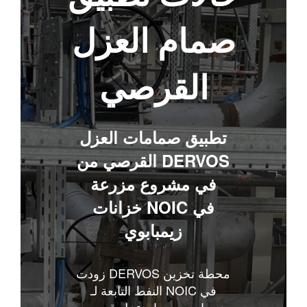
صمام العزل
القرصي
تطبيق صمامات العزل
القرصي من DERVOS
في مشروع مزرعة
خزانات NOIC في
زيمبابوي
زودت DERVOS محطة تخزين
النفط التابعة لـ NOIC في
زيمبابوي بصمام عزل قرصي