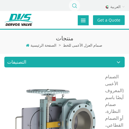
العربية
Get a Quote
منتجات
صمام العزل الأعمى للخط
>
الصفحة الرئيسية
التصنيفات
الصمام
الأعمى
(المعروف
أيضًا باسم
صمام
النظارة،
أو الصمام
القطاعي،