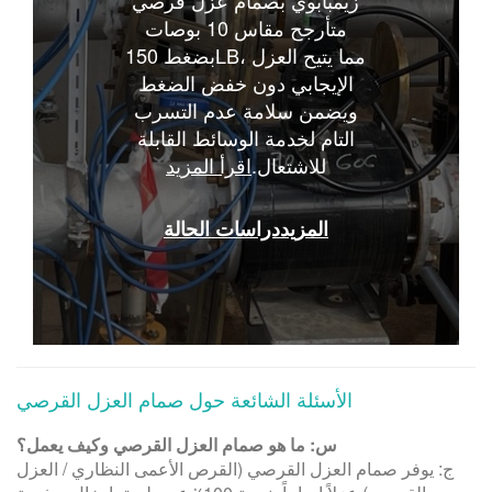
متأرجح مقاس 10 بوصات
بضغط 150LB، مما يتيح العزل
الإيجابي دون خفض الضغط
ويضمن سلامة عدم التسرب
التام لخدمة الوسائط القابلة
للاشتعال.
اقرأ المزيد
المزيد
دراسات الحالة
الأسئلة الشائعة حول صمام العزل القرصي
س: ما هو صمام العزل القرصي وكيف يعمل؟
ج: يوفر صمام العزل القرصي (القرص الأعمى النظاري / العزل