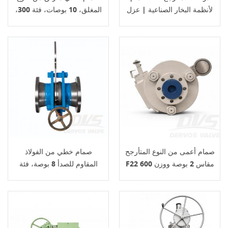
لأنظمة البخار الصناعية | عزل
المغلق، 10 بوصات، فئة 300،
فعال من حيث التكلفة
معيار ASME B16.34، يعمل
يدويًا بواسطة برغي
صمام أعمى من النوع المتأرجح
صمام خطي من الفولاذ
F22 مقاس 2 بوصة ووزن 600
المقاوم للصدأ 8 بوصة، فئة
رطل، متوافق مع معيار ASME
150 CF8/CF8M، ASME
B16.34 Dervos
B16.34