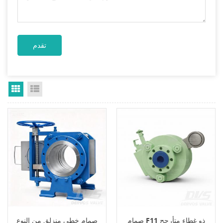
Grid View
List View
صمام F11 ذو غطاء متأرجح
صمام خطي منزلق من النوع