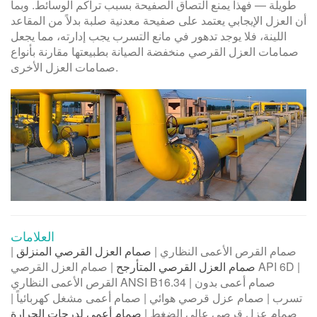
طويلة — فهذا يمنع التصاق الصفيحة بسبب تراكم الوسائط. وبما
أن العزل الإيجابي يعتمد على صفيحة معدنية صلبة بدلاً من المقاعد
اللينة، فلا يوجد تدهور في مانع التسرب يجب إدارته، مما يجعل
صمامات العزل القرصي منخفضة الصيانة بطبيعتها مقارنة بأنواع
صمامات العزل الأخرى.
العلامات
صمام القرص الأعمى النظاري |
صمام العزل القرصي المنزلق
|
صمام العزل القرصي المتأرجح
| صمام العزل القرصي API 6D |
القرص الأعمى النظاري ANSI B16.34 | صمام أعمى بدون
تسرب | صمام عزل قرصي هوائي | صمام أعمى مشغل كهربائياً |
صمام عزل قرصي عالي الضغط |
صمام أعمى لدرجات الحرارة