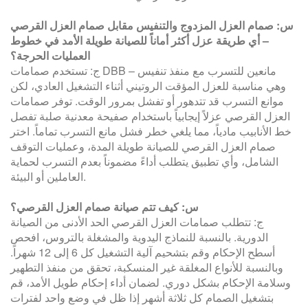
س: صمام العزل المزدوج والتنفيس مقابل صمام العزل القرصي
– أي طريقة عزل أكثر أماناً للصيانة طويلة الأمد في خطوط
العمليات الحرجة؟
ج: تستخدم صمامات DBB مانعين للتسرب مع منفذ تنفيس –
وهي مناسبة للعزل المؤقت الروتيني أثناء التشغيل العادي، لكن
موانع التسرب قد تتدهور أو تفشل بمرور الوقت. توفر صمامات
العزل القرصي عزلاً إيجابياً باستخدام صفيحة معدنية صلبة تفصل
خط الأنابيب مادياً، مما يلغي خطر فشل مانع التسرب تماماً. اختر
صمام العزل القرصي للصيانة طويلة المدة، وعمليات التوقف
الشامل، وأي تطبيق يتطلب أداءً مضموناً بعدم التسرب لحماية
العاملين أو البيئة.
س: كيف تتم صيانة صمام العزل القرصي؟
ج: تتطلب صمامات العزل القرصي الحد الأدنى من الصيانة
الدورية. بالنسبة للنماذج اليدوية والمشغلة بالتروس، افحص
أسطح الإحكام وقم بتشحيم آلية التشغيل كل 6 إلى 12 شهراً.
وبالنسبة للأنواع المغلقة غير المنسكبة، تحقق من منفذ التطهير
وسلامة الإحكام بشكل دوري. لضمان أداء إحكام طويل الأمد، قم
بتشغيل الصمام كل ثلاثة أشهر إذا ظل في وضع واحد لفترات