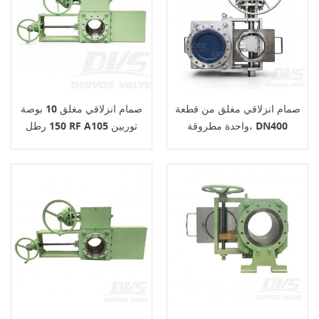
صمام انزلاقي مغلق من قطعة
صمام انزلاقي مغلق 10 بوصة
واحدة مطروقة، DN400
150 رطل RF A105 توربين
ASME B16.34
PN40، EN12516-1/2 RF