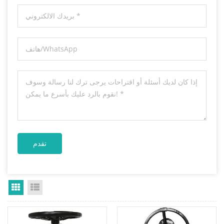
Grid View
List View