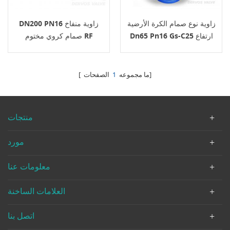
زاوية نوع صمام الكرة الأرضية
DN200 PN16 زاوية منفاخ
Dn65 Pn16 Gs-C25 ارتفاع
صمام كروي مختوم RF
الجذعية
1.4408
الصفحات]
[ ما مجموعه
1
منتجات
مورد
معلومات عنا
العلامات الساخنة
اتصل بنا