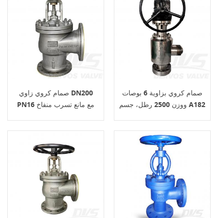
صمام كروي بزاوية 6 بوصات
صمام كروي زاوي DN200
ووزن 2500 رطل، جسم A182
PN16 مع مانع تسرب منفاخ
RF 1.4408
F347H ASME B16.34