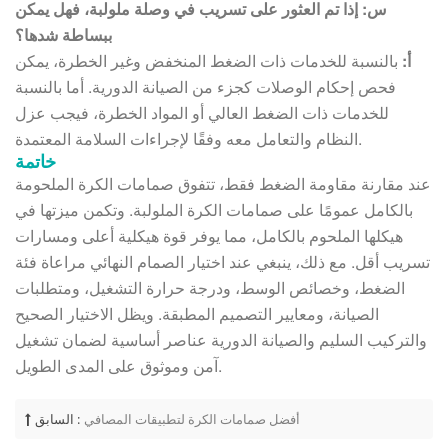
س: إذا تم العثور على تسريب في وصلة ملولبة، فهل يمكن
ببساطة شدها؟
أ:
بالنسبة للخدمات ذات الضغط المنخفض وغير الخطرة، يمكن
فحص إحكام الوصلات كجزء من الصيانة الدورية. أما بالنسبة
للخدمات ذات الضغط العالي أو المواد الخطرة، فيجب عزل
النظام والتعامل معه وفقًا لإجراءات السلامة المعتمدة.
خاتمة
عند مقارنة مقاومة الضغط فقط، تتفوق صمامات الكرة الملحومة
بالكامل عمومًا على صمامات الكرة الملولبة. وتكمن ميزتها في
هيكلها الملحوم بالكامل، مما يوفر قوة هيكلية أعلى ومسارات
تسريب أقل. مع ذلك، ينبغي عند اختيار الصمام النهائي مراعاة فئة
الضغط، وخصائص الوسط، ودرجة حرارة التشغيل، ومتطلبات
الصيانة، ومعايير التصميم المطبقة. ويظل الاختيار الصحيح
والتركيب السليم والصيانة الدورية عناصر أساسية لضمان تشغيل
آمن وموثوق على المدى الطويل.
أفضل صمامات الكرة لتطبيقات المصافي
السابق :