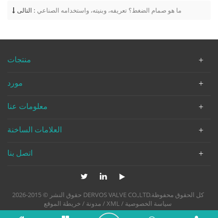
ما هو صمام الضغط؟ تعريفه، وبنيته، واستخدامه الصناعي
التالى :
منتجات
مورد
معلومات عنا
العلامات الساخنة
اتصل بنا
حقوق النشر © 2015-2026 DERVOS VALVE CO.,LTD.كل الحقوق محفوظة
سياسة الخصوصية
/
XML
/
مدونة
/
خريطة الموقع