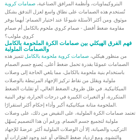
البتروكيماويات، وأنظمة المرافق الصناعية،
صمامات كروية
تُستخدم هذه الصمامات على نطاق واسع لعزل التدفق بشكل
موثوق. ومن أكثر الأسئلة شيوعًا عند اختيار الصمام: أيهما يوفر
مقاومة ضغط أفضل - صمام كروي ملحوم بالكامل أم صمام
كروي ملولب؟
فهم الفرق الهيكلي بين صمامات الكرة الملحومة بالكامل
والصمامات الملولبة
من منظور هيكلي،
صمامات كروية ملحومة بالكامل
تتميز هذه
الصمامات عمومًا بقدرة تحمل ضغط أعلى. يُصنع جسم الصمام
باستخدام بنية ملحومة بالكامل، مما يلغي الحاجة إلى وصلات
ملولبة ويقلل من نقاط تركيز الإجهاد المرتبطة بالوصلات
الميكانيكية. في ظل ظروف الضغط العالي، أو تقلبات الضغط
المتكررة، أو التغيرات الكبيرة في درجات الحرارة، توفر البنية
الملحومة متانة ميكانيكية أكبر وأداء إحكام أكثر استقرارًا.
تعتمد صمامات الكرة الملولبة، على النقيض من ذلك، على وصلات
ملولبة لتجميع جسم الصمام. ورغم أن هذا التصميم يُسهّل
التركيب والصيانة، إلا أن الوصلات الملولبة أكثر عرضةً للإجهاد
والتشوه. ومع ازدياد ضغط النظام، أو عند وجود اهتزازات أو