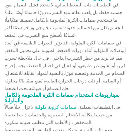
في التطبيقات ذات الضغط العالي، لا يتحدد فشل الصمام بقوة
جسمه فقط، بل يلعب نظام منع التسرب دورًا حاسمًا أيضًا. عادةً
ما تستخدم صمامات الكرة الملحومة بالكامل تصميمًا متكاملًا
للجسم يقلل من احتمالية حدوث تسرب خارجي ويوفر دعمًا أكثر
اتساقًا لأسطح منع التسرب في المقعد.
في صمامات الكرة الملولبة، قد تؤثر التغيرات الطفيفة في أبعاد
الوصلات الملولبة أثناء دورات الضغط الطويلة على تحميل المقعد،
مما قد يزيد من خطر التسرب الداخلي. في حال ملاحظة تسرب
كبير، أو تشوه غير طبيعي، أو فشل في اختبار الضغط، يجب إخراج
الصمام من الخدمة وفحصه فورًا. بالنسبة للمواد القابلة للاشتعال،
أو السامة، أو ذات درجات الحرارة العالية، يُمنع منعًا باتًا محاولة
فك الصمام أو صيانته تحت الضغط.
سيناريوهات استخدام صمامات الكرة الملحومة بالكامل
والملولبة
في التطبيقات العملية،
صمامات كروية ملولبة
لا تزال حلاً فعالاً
من حيث التكلفة للأحجام الصغيرة، والخدمات ذات الضغط
المنخفض، والأنظمة التي تتطلب صيانة متكررة.
ومع ذلك، بالنسبة لشبكات توزيع الغاز في المدن، وخطوط