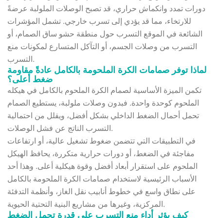
دورات تمدد وانكماش حراري، قد تصبح الوصلات الملولبة عرضةً
للارتخاء، مما قد يؤدي إلى تسرب خارجي. تشمل المؤشرات
الشائعة في الموقع التسرب حول منطقة حشو ساق الصمام، أو
التسرب من وصلات الجسم، أو التآكل المتسارع لمكونات منع
التسرب.
لماذا توفر صمامات الكرة الملحومة بالكامل عادةً مقاومة
ضغط أعلى؟
تكمن الميزة الأساسية لصمام الكرة الملحوم بالكامل في هيكله
الملحوم كوحدة واحدة. فبدون وصلات ملولبة، يستطيع الصمام
تحمل أحمال الضغط الداخلي بشكل أفضل، ويقلل من احتمالية
التسرب الناتج عن فشل الوصلات.
في التطبيقات التي تتضمن ضغوط تشغيل عالية، أو ارتفاعات
مفاجئة في الضغط، أو دورات حرارية متكررة، يحافظ الهيكل
الملحوم على استقرار أبعاد أفضل وقوة هيكلية أعلى. وهذا أحد
الأسباب الرئيسية لاستخدام صمامات الكرة الملحومة بالكامل
على نطاق واسع في خطوط أنابيب نقل الغاز، وأنظمة التدفئة
المركزية، وغيرها من مشاريع البنية التحتية الحيوية.
كيف يؤثر أداء منع التسرب على قدرة تحمل الضغط