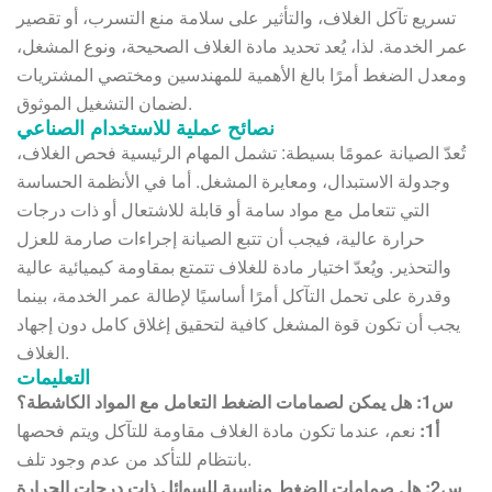
تسريع تآكل الغلاف، والتأثير على سلامة منع التسرب، أو تقصير
عمر الخدمة. لذا، يُعد تحديد مادة الغلاف الصحيحة، ونوع المشغل،
ومعدل الضغط أمرًا بالغ الأهمية للمهندسين ومختصي المشتريات
لضمان التشغيل الموثوق.
نصائح عملية للاستخدام الصناعي
تُعدّ الصيانة عمومًا بسيطة: تشمل المهام الرئيسية فحص الغلاف،
وجدولة الاستبدال، ومعايرة المشغل. أما في الأنظمة الحساسة
التي تتعامل مع مواد سامة أو قابلة للاشتعال أو ذات درجات
حرارة عالية، فيجب أن تتبع الصيانة إجراءات صارمة للعزل
والتحذير. ويُعدّ اختيار مادة للغلاف تتمتع بمقاومة كيميائية عالية
وقدرة على تحمل التآكل أمرًا أساسيًا لإطالة عمر الخدمة، بينما
يجب أن تكون قوة المشغل كافية لتحقيق إغلاق كامل دون إجهاد
الغلاف.
التعليمات
س1: هل يمكن لصمامات الضغط التعامل مع المواد الكاشطة؟
أ1:
نعم، عندما تكون مادة الغلاف مقاومة للتآكل ويتم فحصها
بانتظام للتأكد من عدم وجود تلف.
س2: هل صمامات الضغط مناسبة للسوائل ذات درجات الحرارة