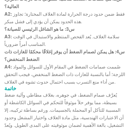
العالية؟
فقط ضمن حدود درجة الحرارة لمادة الغلاف المختارة؛ تجاوز
A2:
هذه الحدود يمكن أن يؤدي إلى فشل مبكر.
س3: ما هو الشاغل الرئيسي للصيانة؟
سلامة الغلاف. يُعد الفحص المنتظم والاستبدال في الوقت
A3:
المناسب أمراً ضرورياً.
س4: هل يمكن لصمام الضغط أن يوفر إغلاقًا محكمًا للغازات ذات
الضغط المنخفض؟
صُممت صمامات الضغط في المقام الأول للسوائل والمواد
A4:
اللزجة؛ أما بالنسبة للغازات ذات الضغط المنخفض، فيجب التحقق
من أداء منع التسرب بسبب احتمال حدوث تشوه في الغلاف.
خاتمة
يُعرَّف صمام الضغط، في جوهره، بغلاف مطاطي وآلية ضغط
بسيطة، مما يوفر حلاً موثوقاً للتحكم في السوائل الكاشطة أو
المسببة للتآكل أو المحملة بالجسيمات. ورغم بساطة تركيبه، إلا
أن الاعتبارات الهندسية، مثل مادة الغلاف واختيار المشغل وحدود
التشغيل، بالغة الأهمية لضمان موثوقيته على المدى الطويل. ويُعدّ