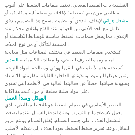
التقليدية ذات المقعد المعدني، تعتمد صمامات الضغط على أنبوب
مطاطي مرن يتم "ضغطه" لإغلاقه بواسطة آلية ميكانيكية أو
مشغل هوائي
لإيقاف التدفق أو تنظيمه. يسمح هذا التصميم بتدفق
كامل مع الحد الأدنى من العوائق عند الفتح وإغلاق محكم عند
الإغلاق، مما يجعل صمامات الضغط مناسبة للوسائط الكاشطة أو
المسببة للتآكل أو من نوع الملاط.
تُستخدم صمامات الضغط في مختلف الصناعات مثل معالجة
المياه ومياه الصرف الصحي، والمعالجة الكيميائية،
التعدين
تُستخدم هذه الأنظمة في النقل الهوائي ومعالجة المواد اللزجة.
يتميز هيكلها البسيط ومكوناتها الداخلية القليلة بمقاومتها للانسداد
وسهولة صيانتها، فضلاً عن فعاليتها العالية في الأنظمة التي تحتوي
على مواد صلبة معلقة أو مواد كيميائية أكالة.
الهيكل ومبدأ العمل
العنصر الأساسي في صمام الضغط هو غلافه المطاطي، الذي
يعمل كسطح مانع للتسرب وقناة لتدفق السائل. عندما يضغط
المشغل الغلاف على جسم الصمام، يُغلق الصمام ويمنع مرور
السائل. وعند تحرير ضغط الضغط، يعود الغلاف إلى شكله الأصلي،