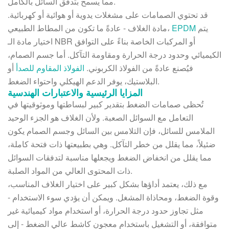
مما يسمح بتدفق السائل بالكامل.
قد تحتوي الصمامات على مشغلات يدوية أو هوائية أو كهربائية.
يتم
EPDM
مادة الغلاف - عادةً ما تكون من المطاط الطبيعي،
اختيار مادة الـ NBR أو المركبات الخاصة بناءً على التوافق
الكيميائي وحدود درجة الحرارة ومقاومة التآكل. أما جسم الصمام،
فيُصنع عادةً من الفولاذ الكربوني.
الفولاذ المقاوم للصدأ
أو
البلاستيك، يوفر الدعم الهيكلي واحتواء الضغط.
المزايا الرئيسية والاعتبارات الهندسية
تُحظى صمامات الضغط بتقدير كبير لبساطتها وموثوقيتها في
التعامل مع السوائل الصعبة. ولأن الغلاف هو الجزء الوحيد
الملامس للسائل، فإن التلامس بين السائل وجسم الصمام يكون
ضئيلاً، مما يقلل من خطر التآكل. وهي بطبيعتها ذات فتحة كاملة،
مما يقلل من انخفاض الضغط ويجعلها مناسبة لتدفقات السوائل
ذات المحتوى العالي من المواد الصلبة.
مع ذلك، يعتمد أداؤها بشكل كبير على اختيار الغلاف المناسب،
وقوة الضغط، ومحاذاة المشغل. ويمكن أن يؤدي سوء الاستخدام -
مثل تجاوز حدود درجة الحرارة، أو استخدام مواد كيميائية غير
متوافقة، أو التشغيل باستخدام معجون كاشط عالي الضغط - إلى