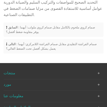
التحديد الصحيح للمواصفات والتركيب السليم والصيانة الدورية
عوامل أساسية للاستفادة القصوى من مزايا صمامات الضغط في
التطبيقات الصناعية.
صمام كروي ملحوم بالكامل مقابل صمام كروي ملولب: أيهما
السابق :
يوفر مقاومة ضغط أفضل؟
صمام الفراشة التقليدي مقابل صمام الفراشة اللامركزي: أيهما
التالى :
يعمل بشكل أفضل تحت الضغط العالي؟
منتجات
مورد
معلومات عنا