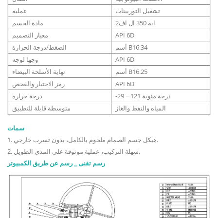
تشغيل التوربينات
عملية
ايه 350 ال اف2
مادة الجسم
API 6D
معيار التصميم
أسم B16.34
الضغط/درجة الحرارة
API 6D
وجها لوجه
أسم B16.25
نهاية الأسلحة البيضاء
API 6D
رمز الاختبار والفحص
-29 ~ 121 درجة مئوية
درجة حرارة
المياه والنفط والغاز
متوسطة قابلة للتطبيق
سمات
1. هيكل جسم الصمام ملحوم بالكامل، بدون تسرب خارجي.
2. سهلة التركيب، عملية موثوقة على المدى الطويل.
رسم تقنى _ رسم عن طريق الكمبيوتر