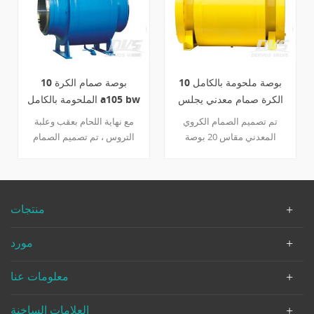
10 بوصة ملحومة بالكامل
10 بوصة صمام الكرة
الكرة صمام معدني يجلس
الملحومة بالكامل a105 bw
الجذعية العارية
علبة التروس
تم تصميم الصمام الكروي
مع نهاية اللحام بعقب وعلبة
المعدني مقاس 20 بوصة
التروس ، تم تصميم الصمام
للاستخدام في درجات الحرارة
الكروي الملحوم بالكامل وفقًا
العالية أو التطبيق مع الجسيمات
للمعيار b16.34. يحتوي الصمام
الصلبة. يحتوي الصمام على
الكروي المكون من قطعة
جسم ملحوم ، اتصال شفة rf ،
واحدة على كرة من نوع مرتكز
منتجات
ساق عارض للمشغلات ، ينتمي
الدوران ، وتصميم مضاد
إلى نوع مثبت مرتكز على
للكهرباء الساكنة وهيكل منفذ
مورد
مرتكز الدوران. تفاصيل سريعة
كامل. تفاصيل سريعة نوع صمام
نوع صمام الكرة بحجم 20 "
الكرة بحجم 10 " الضغط انسي
معلومات عنا
الضغط أنسي 600 اعمال بناء
300 اعمال بناء نوع مرتكز
نوع مرتكز الدوران ، جسم من
الدوران ، قطعة واحدة من
قطعة واحدة ، ملحوم بالكامل ،
الجسم ، تتحمل كامل ، ملحومة
العلامات الساخنة