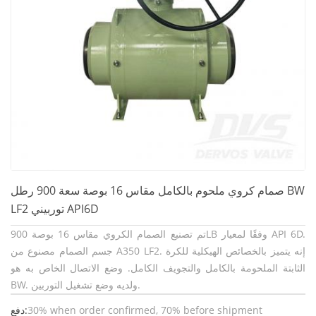
صمام كروي ملحوم بالكامل مقاس 16 بوصة سعة 900 رطل BW
LF2 توربيني API6D
تم تصنيع الصمام الكروي مقاس 16 بوصة 900LB وفقًا لمعيار API 6D.
جسم الصمام مصنوع من A350 LF2. إنه يتميز بالخصائص الهيكلية للكرة
الثابتة الملحومة بالكامل والتجويف الكامل. وضع الاتصال الخاص به هو
BW. ولديه وضع تشغيل التوربين.
30% when order confirmed, 70% before shipment
دفع: