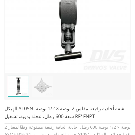
الهيكل A105N، شفة أحادية رفيعة مقاس 2 بوصة × 1/2 بوصة
سعة 600 رطل، عجلة يدوية، تشغيل RF*FNPT
2 بوصة × 1/2 بوصة 600 رطل أحادية الحافة رفيعة مصنوعة وفقًا لمعيار
ASME B16.34. جسم الصمام مصنوع من A105N. لقد الخصائص الهيكلية