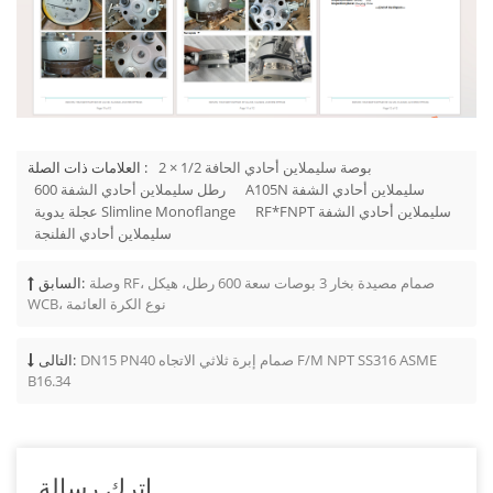
2 × 1/2 بوصة سليملاين أحادي الحافة
العلامات ذات الصلة :
A105N سليملاين أحادي الشفة
600 رطل سليملاين أحادي الشفة
RF*FNPT سليملاين أحادي الشفة
عجلة يدوية Slimline Monoflange
سليملاين أحادي الفلنجة
وصلة RF، صمام مصيدة بخار 3 بوصات سعة 600 رطل، هيكل
السابق:
WCB، نوع الكرة العائمة
DN15 PN40 صمام إبرة ثلاثي الاتجاه F/M NPT SS316 ASME
التالى:
B16.34
اترك رسالة