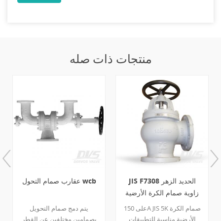
منتجات ذات صله
JIS F7308 الحديد الزهر
عقارب صمام التحول wcb
زاوية صمام الكرة الأرضية
10K 150A
على 150A JIS 5K صمام الكرة
يتم دمج صمام التحويل
الأرضية مناسبة للتطبيقات
بصمامين مختلفين عن القطر