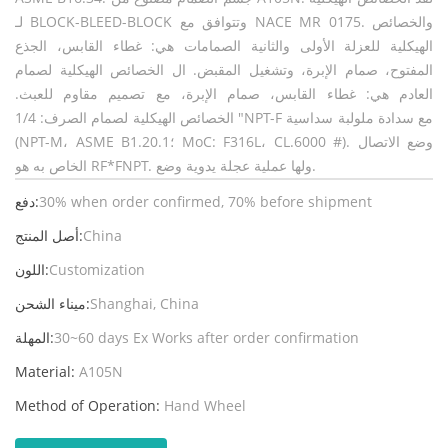
لـ BLOCK-BLEED-BLOCK وتتوافق مع NACE MR 0175. والخصائص
الهيكلية للعزلة الأولى والثانية الصمامات هي: غطاء القابس، الجذع
المفتوح، صمام الإبرة، وتشغيل المقبض. ال الخصائص الهيكلية لصمام
العادم هي: غطاء القابس، صمام الإبرة، مع تصميم مقاوم للعبث.
الخصائص الهيكلية لصمام الصرف: 1/4 "NPT-F مع سدادة ملولبة سداسية
(NPT-M، ASME B1.20.1؛ MoC: F316L، CL.6000 #). وضع الاتصال
الخاص به هو RF*FNPT. ولها عملية عجلة يدوية وضع.
30% when order confirmed, 70% before shipment
دفع:
China
أصل المنتج:
Customization
اللون:
Shanghai, China
ميناء الشحن:
30~60 days Ex Works after order confirmation
المهلة:
Material:
A105N
Method of Operation:
Hand Wheel