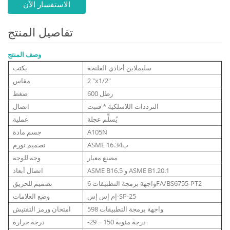
الاستفسار الآن
تفاصيل المنتج
وصف المنتج
سليملاين أحادي الفلنجة
يكتب
2 "x1/2"
مقاس
600 رطل
ضغط
الترددات اللاسلكية * فنبت
اتصال
يُسلِّم عجلة
عملية
A105N
جسم مادة
ASME ب16.34
تصميم نورم
مصنع معيار
وجه للوجه
ASME B16.5 و ASME B1.20.1
اتصال أبعاد
واجهة برمجة التطبيقات 6FA/BS6755-PT2
تصميم للحريق
إم إس إس-SP-25
وضع العلامات
واجهة برمجة التطبيقات 598
امتحان ورمز التفتيش
-29 ~ 150 درجة مئوية
درجة حرارة