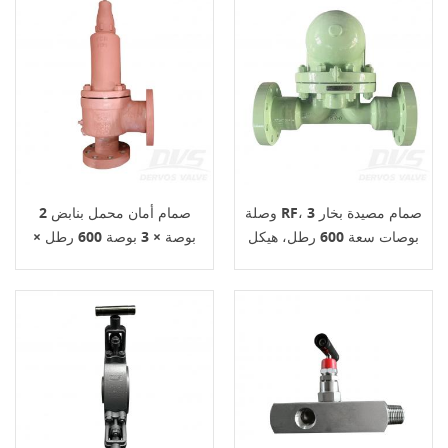
وصلة RF، صمام مصيدة بخار 3
صمام أمان محمل بنابض 2
بوصات سعة 600 رطل، هيكل
بوصة × 3 بوصة 600 رطل ×
WCB، نوع الكرة العائمة
150 رطل، اتصال RF، هيكل
WCB، API520