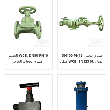
DN100 PN16 صمام التغيير،
الجسم WCB، DN80 PN10
هيكل WCB، EN12516، اتصال
صمام الحجاب الحاجز،
RF
BS5156، اتصال RF