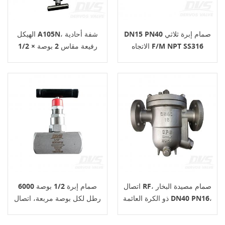
DN15 PN40 صمام إبرة ثلاثي
الهيكل A105N، شفة أحادية
الاتجاه F/M NPT SS316
رفيعة مقاس 2 بوصة × 1/2
ASME B16.34
بوصة سعة 600 رطل، عجلة
يدوية، تشغيل RF*FNPT
اتصال RF، صمام مصيدة البخار
صمام إبرة 1/2 بوصة 6000
ذو الكرة العائمة DN40 PN16،
رطل لكل بوصة مربعة، اتصال
الجسم CF8
FNPT، الجسم SS316، ASME
B16.34