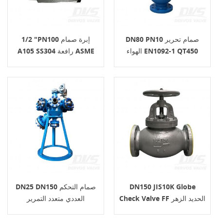
DN80 PN10 صمام تحرير
1/2 "PN100 إبرة صمام
الهواء EN1092-1 QT450
A105 SS304 رافعة ASME
B16.34
CJ/T217-2005
DN150 JIS10K Globe
DN25 DN150 صمام التحكم
Check Valve FF الحديد الزهر
العددي متعدد التمرير
JIS F7400