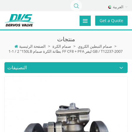
العربية
Get a Quote
منتجات
>
صمام التبطين الكروي
>
صمام الكرة
>
الصفحة الرئيسية
1-1 / 2 "150LB بطانة الكرة صمام FF CF8 + PFA ليفر GB / T12237-2007
التصنيفات