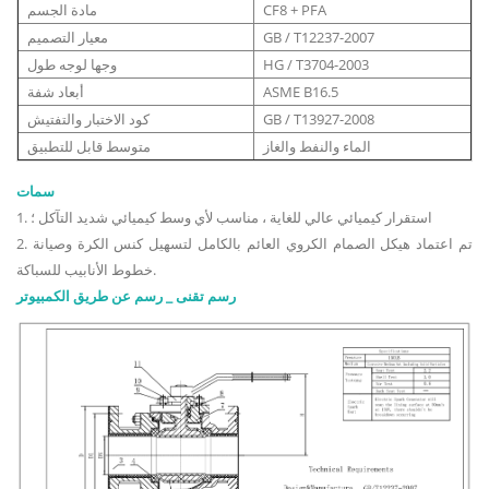
CF8 + PFA
مادة الجسم
GB / T12237-2007
معيار التصميم
HG / T3704-2003
وجها لوجه طول
ASME B16.5
أبعاد شفة
GB / T13927-2008
كود الاختبار والتفتيش
الماء والنفط والغاز
متوسط ​​قابل للتطبيق
سمات
1. استقرار كيميائي عالي للغاية ، مناسب لأي وسط كيميائي شديد التآكل ؛
2. تم اعتماد هيكل الصمام الكروي العائم بالكامل لتسهيل كنس الكرة وصيانة
خطوط الأنابيب للسباكة.
رسم تقنى _ رسم عن طريق الكمبيوتر