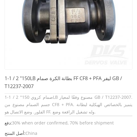
1-1 / 2 "150LB بطانة الكرة صمام FF CF8 + PFA ليفر GB /
T12237-2007
1-1 / 2 "صمام كروي 150LB مصنوع وفقًا لمعيار GB / T12237-2007.
جسم الصمام مصنوع من CF8 + PFA. يتميز بالخصائص الهيكلية لبطانة
الفلور. وضع الاتصال هو FF. وله تشغيل الرافعة وضع.
30% when order confirmed, 70% before shipment
دفع:
China
أصل المنتج: