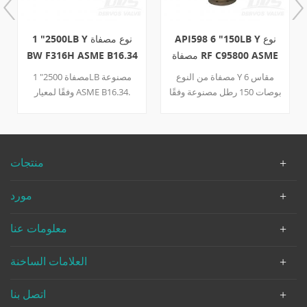
API598 6 "150LB Y نوع
1 "2500LB Y نوع مصفاة
مصفاة RF C95800 ASME
BW F316H ASME B16.34
B16.34
مصفاة من النوع Y مقاس 6
1 "مصفاة 2500LB مصنوعة
بوصات 150 رطل مصنوعة وفقًا
وفقًا لمعيار ASME B16.34.
لمعيار ASME B16.34. جسم
جسم الصمام مصنوع من
الصمام مصنوع من ASTM
ASTM A182 F316H. لها
B148 C95800. إنه يتميز
الخصائص الهيكلية للقفل الذاتي
بالخصائص الهيكلية لغطاء
للضغط ونوع Y. وضع التوصيل
منتجات
المحرك مع قابس FNPT مقاس
هو BW SCH160.
1/2 بوصة. وضع الاتصال الخاص
مورد
به هو RF.
معلومات عنا
العلامات الساخنة
اتصل بنا