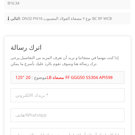
B16.34
DN32 PN16 مصفاة الفولاذ المصبوب Y نوع BC RF WCB
التالى:
اترك رسالة
إذا كنت مهتما في منتجاتنا و تريد أن تعرف المزيد من التفاصيل,يرجى
ترك رسالة هنا وسوف نقوم بالرد عليك بأسرع ما يمكن.
20 "125LB مصفاة FF GGG50 SS304 API598
موضوع :