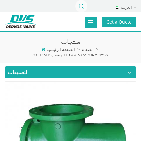
العربية
Get a Quote
منتجات
>
مصفاة
>
الصفحة الرئيسية
20 "125LB مصفاة FF GGG50 SS304 API598
التصنيفات