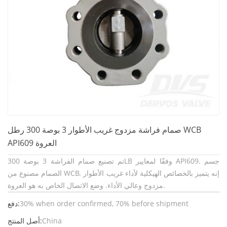
صمام فراشة مزدوج غريب الأطوار 3 بوصة 300 رطل WCB
API609 العروة
تم تصنيع صمام الفراشة 3 بوصة 300LB وفقًا لمعايير API609. جسم
الصمام مصنوع من WCB. إنه يتميز بالخصائص الهيكلية لأداء غريب الأطوار
مزدوج وعالي الأداء. وضع الاتصال الخاص به هو العروة.
30% when order confirmed, 70% before shipment
دفع:
China
أصل المنتج: