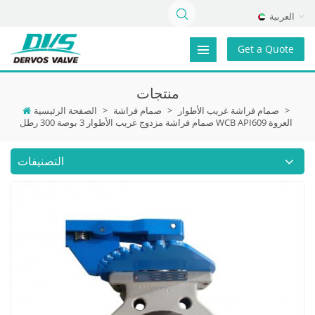
العربية
Get a Quote
منتجات
>
صمام فراشة غريب الأطوار
>
صمام فراشة
>
الصفحة الرئيسية
صمام فراشة مزدوج غريب الأطوار 3 بوصة 300 رطل WCB API609 العروة
التصنيفات