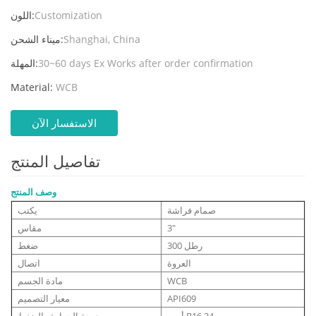
Customization
اللون:
Shanghai, China
ميناء الشحن:
30~60 days Ex Works after order confirmation
المهلة:
Material:
WCB
الاستفسار الآن
تفاصيل المنتج
وصف المنتج
صمام فراشة
يكتب
3"
مقاس
300 رطل
ضغط
العروة
اتصال
WCB
مادة الجسم
API609
معيار التصميم
أسم B16.34
درجة الحرارة والضغط