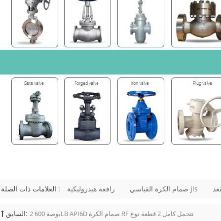
البخار أو البتروكيماويات، يحتاج المشترون
التحقق من رقم الأجزاء الداخلية، والتك
للمقعد، وحشوة الجرافيت، ونوع الح
مسامير التثبي
وتُستخدم عادةً في تطبيقات العمليات الأ
تطلبًا. و
بأحجام أصغر. العنصر 02
الرئيسي صمامات بوابة فولاذية صماما
صمام بوابة مصبوب أو فولاذي تصميم م
الاستخدام الشائع المصافي، والبتروكيماويات...
صمام الكرة القياسي jis
رافعة هيدروليكية
العلامات ذات الصلة :
السابق:
2 بوصة 600LB API6D صمام الكرة RF تتحمل كامل 2 قطعة نوع