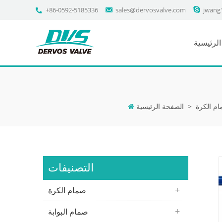
+86-0592-5185336
sales@dervosvalve.com
jwang
لرئيسية
م الكرة
>
الصفحة الرئيسية
التصنيفات
صمام الكرة
صمام البوابة