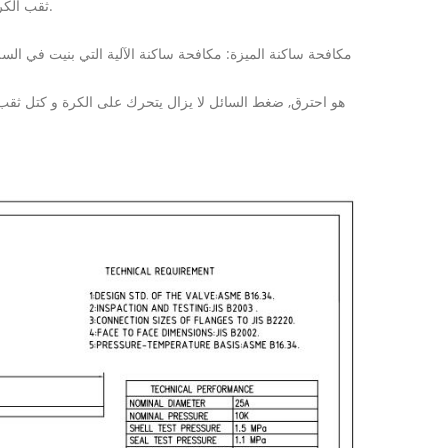
ثقب الكرة في خط مع تدفق مغلق عندما يكون تمركزه 90 درجة عن طريق مقبض صمام.