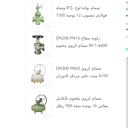
وصلة RTJ، صمام بوابة لوح
ة
فولاذي مصبوب 12 بوصة 1500
آلية التي بنيت في السلوك بين جذع الجسم والساق الكرة. يمنع صمام من قبض الحرائق عند استخدام
رطل، هيكل WCB، تشغيل علبة
مقعد (PTFE) هو احترق, ضغط السائل لا يزال يتحرك على الكرة و كتل ثقب في الجسم ، ومنع المزيد من
التروس
DN200 PN16 زاوية منفاخ
صمام كروي مختوم RF 1.4408
T
DN300 PN63 صمام كروي
مثبت على مرتكز الدوران A105
API6D العجلة الدودية
صمام كروي ملحوم بالكامل
مقاس 16 بوصة سعة 900 رطل
BW LF2 توربيني API6D