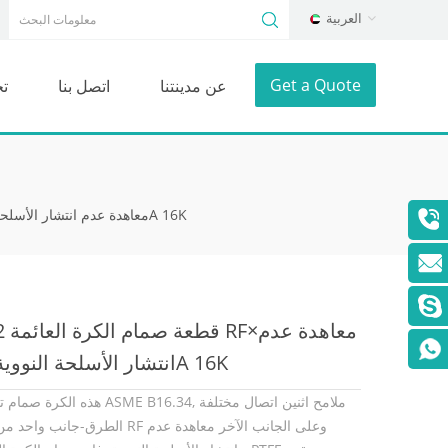
العربية
Get a Quote
عن مدينتنا
اتصل بنا
ت
JIS 2 قطعة صمام الكرة العائمة RF×معاهدة عدم انتشار الأسلحة النووية 25A 16K
JIS 2 قطعة 
انتشار الأسلحة النووية 25A 16K
هذه الكرة صمام تصميم ASME B16.34, ملامح اثني
الطرق-جانب واحد من أجل RF وعلى الجانب الآخر