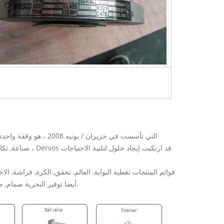
أيضا توفير البحرية صمام, صمام تخفيض الضغط, التحكم صمام الكرة الأرضية ، فوهات الآبار صمام وهلم جرا.