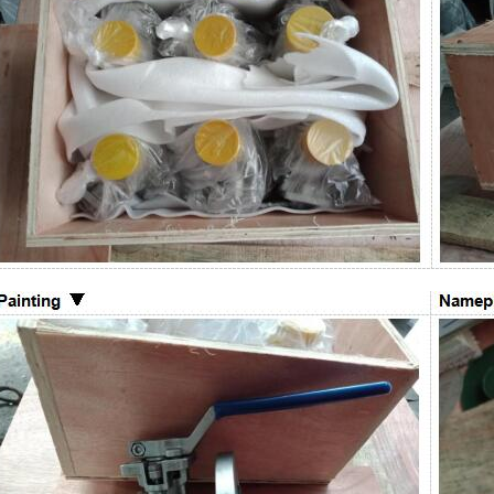
والتجهيزات الداخلية وتوصيلة النهاية وطري
ومتطلبات الاختبار والتوثيق. ما هو صما
فولاذي مصمم للخدمات الصناعية الصعب
عادةً عندما يجب أن يوفر الصمام عزلاً موث
الضغط ودرجة الحرارة وظروف التشغيل ا
بنية أكثر متانة من الصمامات خفيفة الخ
عادةً بتصميم غطاء مثبت بمسامير، و
خارجي ونير، وتشغيل بساق صاعدة، وأ
معدنية، ونهايات ذات حواف أو ملحومة تناكب
الأساسية للمشترين بسيطة: صمامات 
إما مفتوحة بالكامل أو مغلقة بالك
التصميم الرئيسية يركز تصميم صمام ب
على القوة والإحكام وموثوقية الخدمة. 
التصميم الشائعة: ● بنية غطاء مثبت بمسا
خارجي ونير، أو تصمي
إسفين مرن أو إسفين صلب ● أسطح إحكام
حلقات مقعد قابلة للاستبدال أو ملحومة دا
التصميم ● نهايات ذات حواف أو RTJ 
● تشغيل بواسطة عجلة يدوية أو عل