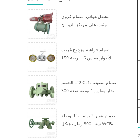
مشغل هوائي، صمام كروي
مثبت على مرتكز الدوران
مقاس 16 × 12 بوصة سعة 600
رطل، الهيكل A105، API6D
صمام فراشة مزدوج غريب
الأطوار مقاس 16 بوصة 150
رطل، هيكل WCB، رقاقة،
API609، توربين
الجسم LF2 CL1، صمام مصيدة
بخار مقاس 1 بوصة سعة 300
رطل، نوع ديناميكي حراري،
اتصال RF، GB/T22654
وصلة RF، صمام تغيير 2 بوصة
سعة 300 رطل، هيكل WCB،
م
عجلة يدوية، ASME B16.34
ح