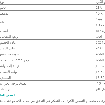
الكرة
نوع
25A
حجم
10 K
الضغط
2-قطعة الجسم ، العائمة نوع Firesafe تصميم المكافحة الساكنة
البناء
لجذعية
ية
اتصال
رافعة
وضع التشغيل
SCS1
مادة الجسم
تقليم المواد
ASME
تصميم & تصنيع
ASME
الضغط & Temp رمز
JIS B
نهاية إلى نهاية
JIS B
نهاية الاتصال
JIS B
التفتيش
-10 ° 
نطاق درجة الحرارة
متوسطة
الوصف العا
ء ، مثقب و التمحور الكرة إلى التحكم في التدفق من خلال ذلك. هو عندما فت