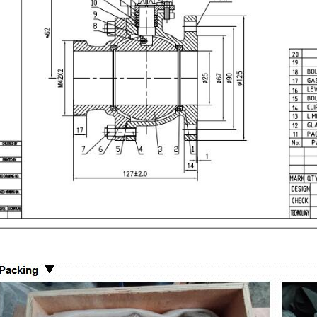
صمام بوابة  600
والمواد وطلب عرض الأسعا
8-07
الشاقة يُستخدم للعزل الكامل عند الف
الإغلاق التام في تطبيقات البترول وال
والبتروكيماويات والمصافي والطاقة. ي
طلب عرض السعر الجيد الحجم وفئة الضغ