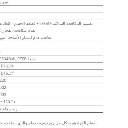
صمام 
نظام مكافحة-انفجار ا
RF×معاهدة عدم انتشار الأسلحة النوو
3
A182 F304Ball, PTFE مقعد
 B16.34
 B16.34
2220
2002
2003
c~120 ° c
زيت, ماء, غاز, الخ.
صمام الكرة هو شكل من ربع بدوره صمام والذي يستخدم جوفا