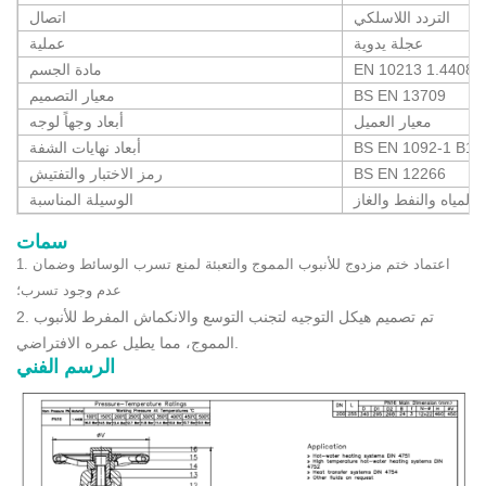
التردد اللاسلكي
اتصال
عجلة يدوية
عملية
EN 10213 1.4408
مادة الجسم
BS EN 13709
معيار التصميم
معيار العميل
أبعاد وجهاً لوجه
BS EN 1092-1 B1
أبعاد نهايات الشفة
BS EN 12266
رمز الاختبار والتفتيش
المياه والنفط والغاز
الوسيلة المناسبة
سمات
1. اعتماد ختم مزدوج للأنبوب المموج والتعبئة لمنع تسرب الوسائط وضمان
عدم وجود تسرب؛
2. تم تصميم هيكل التوجيه لتجنب التوسع والانكماش المفرط للأنبوب
المموج، مما يطيل عمره الافتراضي.
الرسم الفني