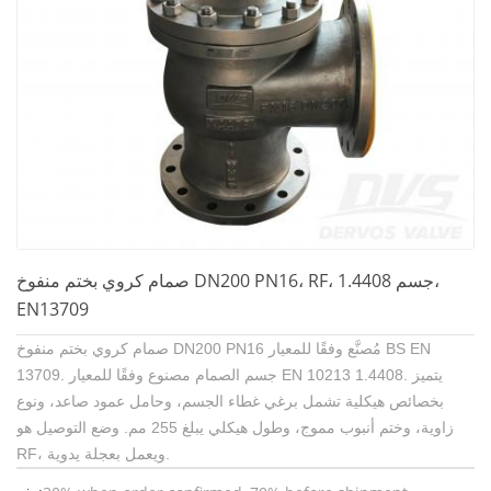
صمام كروي بختم منفوخ DN200 PN16، RF، جسم 1.4408،
EN13709
صمام كروي بختم منفوخ DN200 PN16 مُصنَّع وفقًا للمعيار BS EN
13709. جسم الصمام مصنوع وفقًا للمعيار EN 10213 1.4408. يتميز
بخصائص هيكلية تشمل برغي غطاء الجسم، وحامل عمود صاعد، ونوع
زاوية، وختم أنبوب مموج، وطول هيكلي يبلغ 255 مم. وضع التوصيل هو
RF، ويعمل بعجلة يدوية.