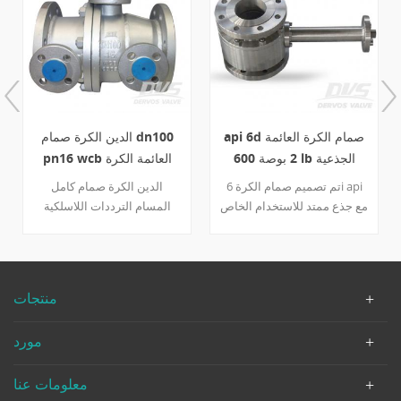
2 قطعة صمام الكرة العائمة
api 6d صمام الكرة العائمة
wcb 150lb 4 inch تتحمل
2 بوصة 600 lb الجذعية
تجويف
الموسعة a105
يحتوي الصمام الكروي العائم
تم تصميم صمام الكرة 6i api
المكون من قطعتين ، والمصنوع
مع جذع ممتد للاستخدام الخاص
وفقًا لـ api 6a ، على تصميم
، مثل صمام الكرة تحت الأرض
منخفض التجويف ، وتصميم آمن
أو درجة حرارة منخفضة تطبيق.
للحريق ، وجذع مانع للانفجار. مع
يمكن تخصيص طول الساق
مقعد rptfe وخاتم ptfe o ، فإن
الممتد حسب العميل طلب.
منتجات
صمام wcb 4 بوصة هو شهادة
تفاصيل سريعة نوع صمام الكرة
لخدمتك.
بحجم 2 بوصة الضغط الفئة 600
مورد
اعمال بناء انشق، مزق الجسم
، دخول جانبي ، نوع عائم ،
معلومات عنا
تصميم آمن من الحرائق ، نظام