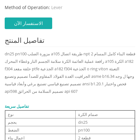
Method of Operation:
Lever
الاستفسار الآن
تفاصيل المنتج
dn25 pn100 مزورة الصلب a105 طريقة اتصال npt 2 قطعة البناء كامل المسام
رافعة عملية العائمة الكرة سلامة الجسم النار وغطاء المحرك a105 الكرة a182
f304 حلقة مقعد ptfe الجذعية a182 f304 الجذعية o ring viton التعبئة
الجرافيت الغدة الفولاذ المقاوم للصدأ تصميم وتصنيع asme b16.34 وجها ل وجه
تصميم تصنيع قياسي تصنيع برغي وأبعاد قياسية ansi b1.20.1 فحص واختبار
api598 تصميم السلامة من الحرائق api 607
تفاصيل سريعة
صمام الكرة
نوع
dn25
بحجم
pn100
الضغط
2 قطعة
اعمال بناء