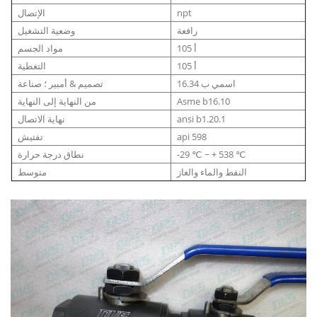
npt
الإتصال
رافعة
وضعية التشغيل
أ 105
مواد الجسم
أ 105
التغطية
اسمي ب 16.34
تصميم & أمبير ؛ صناعة
Asme b16.10
من النهاية إلى النهاية
ansi b1.20.1
نهاية الاتصال
api 598
تفتيش
-29 ℃ ~ + 538 ℃
نطاق درجة حرارة
النفط والماء والغاز
متوسط