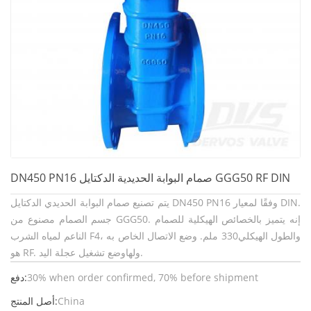
DN450 PN16 صمام البوابة الحديدية الدكتايل GGG50 RF DIN
يتم تصنيع صمام البوابة الحديدي الدكتايل DN450 PN16 وفقًا لمعيار DIN.
جسم الصمام مصنوع من GGG50. إنه يتميز بالخصائص الهيكلية للصمام
الناعم لمياه الشرب F4، والطول الهيكلي
330 ملم. وضع الاتصال الخاص به
وضع تشغيل عجلة اليد.
هو RF. ولها
30% when order confirmed, 70% before shipment
دفع:
China
أصل المنتج: