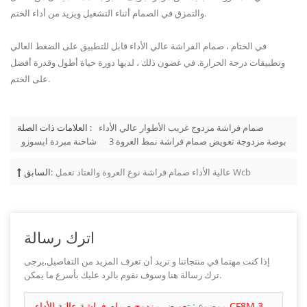
والتمزق في الصمام أثناء التشغيل ويزيد من أداء الختم.
في الختام ، صمام الفراشة عالي الأداء قابل للتطبيق على الضغط العالي
وتطبيقات درجة الحرارة. في غضون ذلك ، لديها دورة حياة أطول وقدرة أفضل
على الختم.
صمام فراشة مزدوج غريب الأطوار عالي الأداء
العلامات ذات الصلة :
3 بوصة مزدوجة تعويض صمام فراشة نمط العروة
شاحنة مبردة ايسوزو
عالية الأداء صمام فراشة نوع العروة والعتاد تعمل Wcb
السابق:
اترك رسالة
إذا كنت مهتما في منتجاتنا و تريد أن تعرف المزيد من التفاصيل,يرجى
ترك رسالة هنا وسوف نقوم بالرد عليك بأسرع ما يمكن.
موضوع :
تعويض مزدوج صمام فراشة عالية الأداء CF8M 3