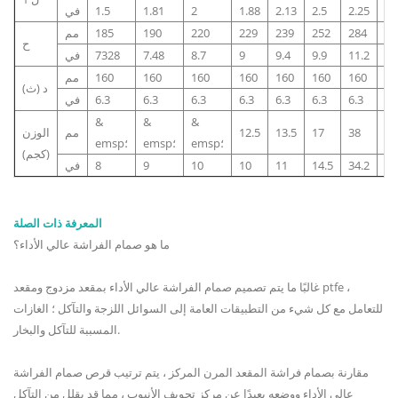
2.
2.25
2.5
2.13
1.88
2
1.81
1.5
في
30
284
252
239
229
220
190
185
مم
ح
12
11.2
9.9
9.4
9
8.7
7.48
7328
في
20
160
160
160
160
160
160
160
مم
د (ث)
7.
6.3
6.3
6.3
6.3
6.3
6.3
6.3
في
&
&
&
72
38
17
13.5
12.5
مم
الوزن
emsp؛
emsp؛
emsp؛
(كجم)
66
34.2
14.5
11
10
10
9
8
في
المعرفة ذات الصلة
ما هو صمام الفراشة عالي الأداء؟
غالبًا ما يتم تصميم صمام الفراشة عالي الأداء بمقعد مزدوج ومقعد ptfe ،
للتعامل مع كل شيء من التطبيقات العامة إلى السوائل اللزجة والتآكل ؛ الغازات
المسببة للتآكل والبخار.
مقارنة بصمام فراشة المقعد المرن المركز ، يتم ترتيب قرص صمام الفراشة
عالي الأداء ووضعه بعيدًا عن مركز تجويف الأنبوب ، مما قد يقلل من التآكل