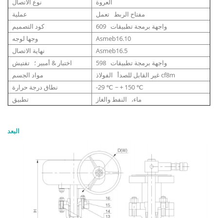
العروة
نوع الاتصال
مفتاح الربط تعمل
عملية
واجهة برمجة تطبيقات 609
كود التصميم
Asmeb16.10
وجها لوجه
Asmeb16.5
نهاية الاتصال
واجهة برمجة تطبيقات 598
اختبار & أمبير ؛ تفتيش
غير القابل للصدأ الفولاذ cf8m
مواد الجسم
-29 ℃ ~ + 150 ℃
نطاق درجة حرارة
ماء، النفط والغاز
تطبيق
البعد