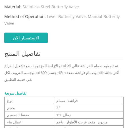
Material:
Stainless Steel Butterfly Valve
Method of Operation:
Lever Butterfly Valve, Manual Butterfly
Valve
الاستفسار الآن
تفاصيل المنتج
تم تصميم صمام الفراشة عالي الأداء ذو ​​الإزاحة المزدوجة ، مع تشغيل الذراع
وجسم العروة ، لكل api 609. جسم cf8m وصمام فراشة مقعد ptfe أكثر متانة
في خدمة التطبيق.
تفاصيل سريعة
فراشة صمام
نوع
3 "
بحجم
150 رطل
ضغط التصميم
مزدوج مقعد غريب الأطوار ، ناعم
اعمال بناء