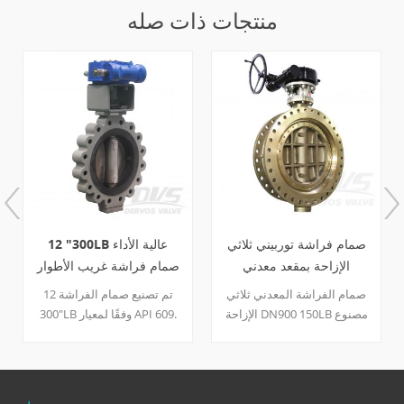
منتجات ذات صله
صمام فراشة توربيني ثلاثي
12 "300LB عالية الأداء
الإزاحة بمقعد معدني
صمام فراشة غريب الأطوار
DN900 150LB C95500
مزدوج API609
صمام الفراشة المعدني ثلاثي
تم تصنيع صمام الفراشة 12
الإزاحة DN900 150LB مصنوع
"300LB وفقًا لمعيار API 609.
وفقًا لمعيار API609. جسم
جسم الصمام مصنوع من WCB.
الصمام مصنوع من مادة
له الخصائص الهيكلية للأداء
C95500. يتميز بخصائص هيكلية
العالي والمزدوج
ثلاثية الإزاحة، ثنائية الاتجاه،
اللامركزي.تشغيله هو تشغيل