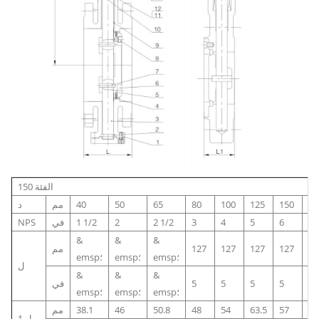
الفئة 150
20
150
125
100
80
65
50
40
مم
د
8
6
5
4
3
2 1/2
2
1 1/2
في
NPS
&
&
&
15
127
127
127
127
مم
emsp؛
emsp؛
emsp؛
ل
&
&
&
6
5
5
5
5
في
emsp؛
emsp؛
emsp؛
63
57
63.5
54
48
50.8
46
38.1
مم
ل 1