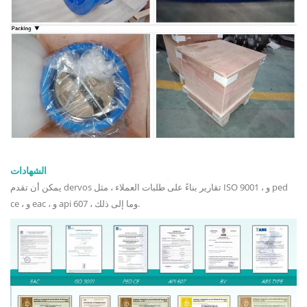
الشهادات
يمكن أن تقدم dervos تقارير بناءً على طلبات العملاء ، مثل ISO 9001 ، و ped
ce ، و eac ، و api 607 ، وما إلى ذلك.