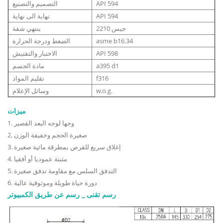
API 594
التصميم والتصنيع
API 594
نهاية الى نهاية
جيس 2210
ينتهي شفة
asme b16.34
الضغط ودرجة الحرارة
API 598
الاختبار والتفتيش
a395 d1
مادة الجسم
f316
تقليم المواد
w.o.g.
وسائل الإعلام
ميزات
1. وجها لوجه البعد القصير
2. صغيرة الحجم وخفيفة الوزن
3. إغلاق سريع للقرص بمطرقة مائية صغيرة
4. مثبتة عموديا أو أفقيا
5. التدفق السلس مع مقاومة تدفق صغيرة
6. دورة حياة طويلة وموثوقية عالية
رسم تقنى _ رسم عن طريق الكمبيوتر