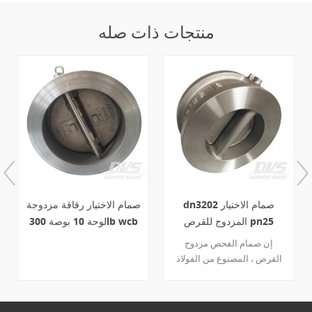
منتجات ذات صله
dn3202 صمام الاختيار
صمام الاختيار رقاقة مزدوجة
المزدوج للقرص pn25
لوحة 10 بوصة 300lb wcb
dn100 cf8
إن صمام الفحص مزدوج
القرص ، المصنوع من الفولاذ
المقاوم للصدأ cf8 ، يتمتع
بمقاومة ممتازة للتآكل. تم
تصميمه وفقًا للمعيار 3202 ،