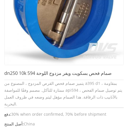
dn250 10k صمام فحص بسكويت ويفر مزدوج اللوحة 594
يتميز صمام فحص القرص المزدوج ، المصنوع من a395 d1 ، بمقاومة
ممتازة للتآكل. مصمم وفقًا للمواصفة api594 ، يتم توصيل صمام الفحص
بالأنابيب ذات الرقاقة. هذا الصمام مؤهل ليتم وضعه في ظروف العمل
البحرية.
30% when order confirmed, 70% before shipment
دفع:
China
أصل المنتج: