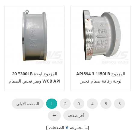
API594 3 "150LB المزدوج
20 "300LB المزدوج لوحة
لوحة رقاقة صمام فحص
ويفر فحص الصمام WCB API
594
API598 LCC
6
5
4
3
2
1
الصفحة الأولى
آخر صفحة
الصفحات]
[ ما مجموعه
6