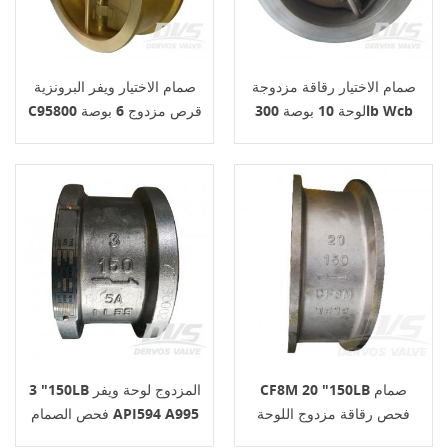
صمام الاختيار رقاقة مزدوجة
صمام الاختيار ويفر البرونزية
لوحة 10 بوصة 300lb Wcb
C95800 قرص مزدوج 6 بوصة
CF8M 20 "150LB صمام
3 "150LB المزدوج لوحة ويفر
فحص رقاقة مزدوج اللوحة
فحص الصمام API594 A995
5A
API594