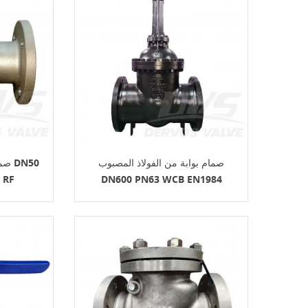
صمام بوابة من الفولاذ المصبوب
صما
 RF
DN600 PN63 WCB EN1984
EN1092-1 B1