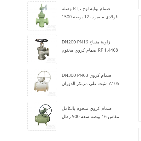
وصلة RTJ، صمام بوابة لوح
فولاذي مصبوب 12 بوصة 1500
رطل، هيكل WCB، تشغيل علبة
التروس
DN200 PN16 زاوية منفاخ
صمام كروي مختوم RF 1.4408
DN300 PN63 صمام كروي
مثبت على مرتكز الدوران A105
API6D العجلة الدودية
صمام كروي ملحوم بالكامل
مقاس 16 بوصة سعة 900 رطل
BW LF2 توربيني API6D