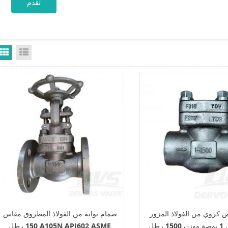
Grid View
List View
كروي من الفولاذ المزور
صمام بوابة من الفولاذ المطروق مقاس
مقاس 1 بوصة ووزن 1500 رطل BSP
150 رطل A105N API602 ASME