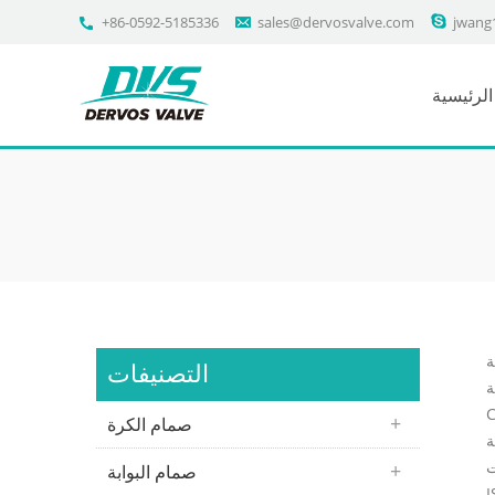
+86-0592-5185336
sales@dervosvalve.com
jwang
لرئيسية
أ، و20
التصنيفات
،
لصمامات
صمام الكرة
روي؟ كشركة مصنعة محترفة
DE،
صمام البوابة