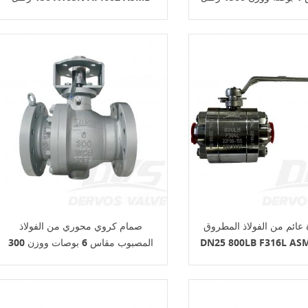
B16.34 RF
F316 ASME B16.
عائم من الفولاذ المطروق
صمام كروي محوري من الفولاذ
DN25 800LB F316L ASM
المصبوب مقاس 6 بوصات ووزن 300
BW
رطل WCB API6D ساق عادي