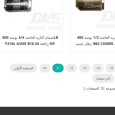
connection, port type, trim, seat,
tandard, and service conditions.
n API 602 Forged Gate Valve? An API
 gate valve is a compact steel gate
ufactured to API 602 requirements.
vers gate, globe, and check valves
DN 100 / NPS 4 and smaller in
صمام الكرة العائمة 1/2 بوصة 400
صمام الكرة العائمة 3/4 بوصة 800LB
 and natural gas industry
F316L ASME B16.34 رافعة OP.
ns. Unlike large cast steel gate valves,
e valves are usually selected for
iping systems where pressure,
e, vibration, or compact installation
Forged construction provides a dense
15
14
13
12
11
الصفحة الأولى
tructure, which is useful for high-
nd critical service. In simple terms,
آخر صفحة
 often the better fit when the line is
 the service is demanding. When
 مجموعه
52
u Use an API 602 Forged Gate Valve?
I 602 forged gate valve when the
n requires reliable isolation in a
iping system. It is commonly used in
, chemical plants, power plants, oil