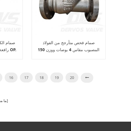
صمام فحص متأرجح من الفولاذ
المصبوب مقاس 4 بوصات ووزن 150
رطل جسم B62 C83600 رافعة OP.
رطلاً CF8M API 6D
16
17
18
19
20
الصفحات]
[ ما