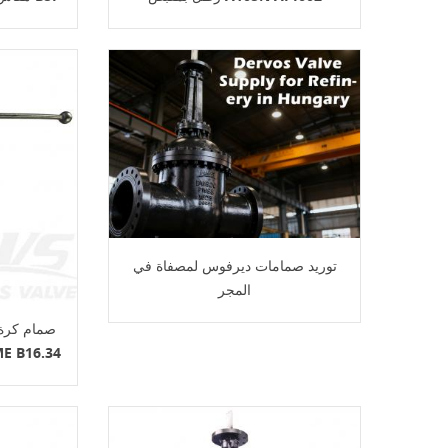
34
توريد صمامات ديرفوس لمصفاة في
المجر
صمام كرة 
E B16.34