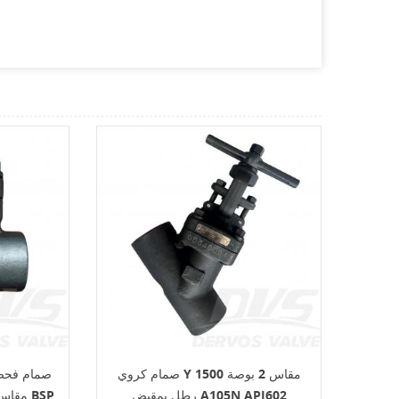
صمام كروي Y مقاس 2 بوصة 1500
صمام فحص 
رطل بمقبض A105N API602