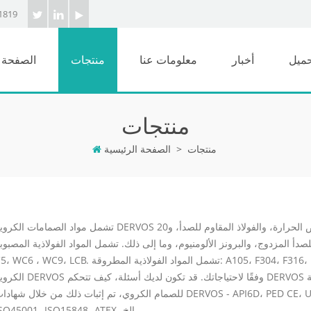
1819
حميل
أخبار
معلومات عنا
منتجات
الصفحة ا
منتجات
منتجات
>
الصفحة الرئيسية
تشمل مواد الصمامات الكروية DERVOS الفولاذ الكربوني، وسبائك الفولاذ، والفولاذ الكربوني منخفض الحرارة، والفولاذ المقاوم للصد
مزدوج، والبرونز الألومنيوم، وما إلى ذلك. تشمل المواد الفولاذية المصبوبة: WCB، CF8، CF8M، CF3، CF3M
C5، WC6 ، WC9، LCB. تشمل المواد الفولاذية المطروقة: A105، F304، F316، F304L، F316L، F5، F11، F22، LF2. يمكن تخصيص ا
الكروية DERVOS وفقًا لاحتياجاتك. قد تكون لديك أسئلة، كيف تتحكم DERVOS بشكل صارم في جودة الصمام الك
للصمام الكروي، تم إثبات ذلك من خلال شهادات RVOS - API6D، PED CE، UKCA، EAC، API624، API607، API6FA، ISO9001
ISO45001، ISO15848، ATEX، إلخ.