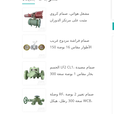
مشغل هوائي، صمام كروي
مثبت على مرتكز الدوران
مقاس 16 × 12 بوصة سعة 600
رطل، الهيكل A105، API6D
صمام فراشة مزدوج غريب
الأطوار مقاس 16 بوصة 150
رطل، هيكل WCB، رقاقة،
API609، توربين
الجسم LF2 CL1، صمام مصيدة
بخار مقاس 1 بوصة سعة 300
رطل، نوع ديناميكي حراري،
اتصال RF، GB/T22654
وصلة RF، صمام تغيير 2 بوصة
سعة 300 رطل، هيكل WCB،
عجلة يدوية، ASME B16.34