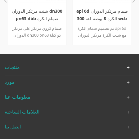
api 6d صمام مرتكز الدوران
شنت مرتكز الدوران dn300
الكرة 8 بوصة فئة 300 wcb
pn63 dbb صمام الكرة
علبة التروس
تم تصميم صمام الكرة api 6d
صمام كروي مرتكز على مرتكز
مع شنت الكرة مرتكز الدوران
الدوران dn300 pn63 ذو كتلة
وهيكل تتحمل كامل. يحتوي
مزدوجة تتحمل وختم pmss
الصمام الكروي ذو الحافة على
(ختم معدني + ختم ناعم）
300 رطل ضغط التصميم
تشغيل علبة التروس الجذعية
والحجم الاسمي 8 بوصة مع
المقاومة للانفجار مع جسم lf2 ،
منتجات
وضع تشغيل علبة التروس ،
lf2 + enp ball / seat و 410
المطابقة لمتطلبات nace
ساق. تفاصيل سريعة نوع صمام
مورد
mr0175. تفاصيل سريعة نوع
الكرة بحجم dn300 ضغط
صمام الكرة بحجم 8 " الضغط
التصميم pn63 اعمال بناء دبب ،
معلومات عنا
300 رطل اعمال بناء جسم من
صمام مرتكز على مرتكز
قطعتين ، تتحمل كامل ، الكرة
الدوران نوع الاتصال شفة نوع
مرتكز الدوران الإتصال شفة
العملية تعمل علبة التروس مواد
العلامات الساخنة
الترددات اللاسلكية وضعية
الجسم LF2 مادة الكرة lf2 +
التشغيل ناقل الحركة مواد
enp المواد الجذعية 410 مادة
اتصل بنا
الجسم a216 wcb تقليم المواد
المقعد lf2 + enp كود التصميم
الكرة / الساق f6a ، مقعد rptfe
واجهة برمجة التطبيقات 6 د