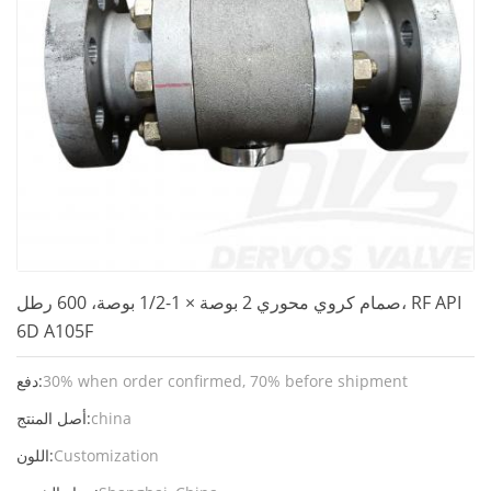
صمام كروي محوري 2 بوصة × 1-1/2 بوصة، 600 رطل، RF API
6D A105F
30% when order confirmed, 70% before shipment
دفع:
china
أصل المنتج:
Customization
اللون: