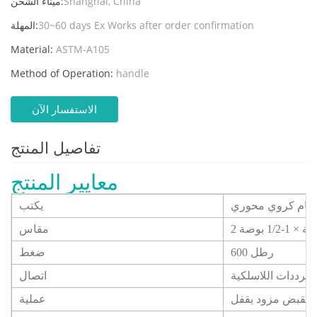
Shanghai, China
ميناء الشحن:
30~60 days Ex Works after order confirmation
المهلة:
Material:
ASTM-A105
Method of Operation:
handle
الاستفسار الآن
تفاصيل المنتج
معايير المنتج
ام كروي محوري
يكتب
 × 1-1/2 بوصة
مقاس
600 رطل
ضغط
الترددات اللاسلكية
اتصال
مقبض مزود بقفل
عملية