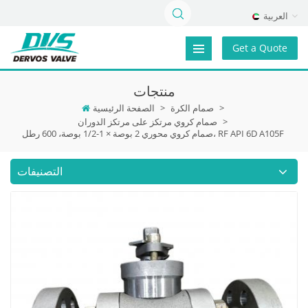
العربية
Get a Quote
منتجات
>
صمام الكرة
>
الصفحة الرئيسية
>
صمام كروي مرتكز على مرتكز الدوران
صمام كروي محوري 2 بوصة × 1-1/2 بوصة، 600 رطل، RF API 6D A105F
التصنيفات