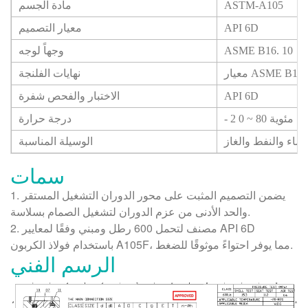
ASTM-A105
مادة الجسم
API 6D
معيار التصميم
10
ASME B16.
وجهاً لوجه
عيار ASME B16.5
نهايات الفلنجة
API 6D
الاختبار والفحص
شفرة
ة مئوية
80
~
0
2
-
درجة حرارة
الماء والنفط والغاز
الوسيلة المناسبة
سمات
1. يضمن التصميم المثبت على محور الدوران التشغيل المستقر
والحد الأدنى من عزم الدوران لتشغيل الصمام بسلاسة.
2. مصنف لتحمل 600 رطل ومبني وفقًا لمعايير API 6D
باستخدام فولاذ الكربون A105F، مما يوفر احتواءً موثوقًا للضغط.
الرسم الفني