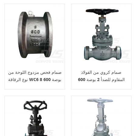
صمام كروي من الفولاذ
صمام فحص مزدوج اللوحة من
المقاوم للصدأ 2 بوصة 600
نوع الرقاقة WC6 8 بوصة 600
رطل CF8C BS1873
رطل API 594