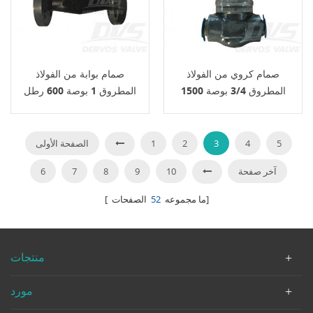
صمام كروي من الفولاذ
صمام بوابة من الفولاذ
المطروق 3/4 بوصة 1500
المطروق 1 بوصة 600 رطل
رطل F11 API 602
LF2 RF API 602
5
4
3
2
1
الصفحة الأولى
آخر صفحة
10
9
8
7
6
الصفحات]
[ ما مجموعه
52
منتجات
مورد