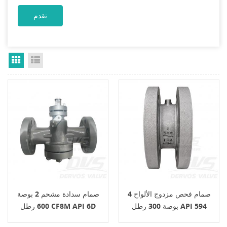
Grid View
List View
صمام فحص مزدوج الألواح 4
صمام سدادة مشحم 2 بوصة
بوصة 300 رطل API 594
600 رطل CF8M API 6D
F304