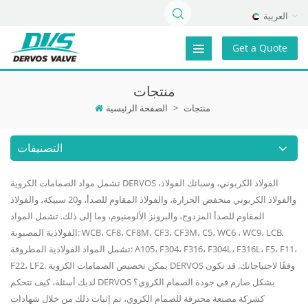
العربية
Get a Quote
منتجات
منتجات
>
الصفحة الرئيسية
التصنيفات
تشمل مواد الصمامات الكروية DERVOS الفولاذ الكربوني، وسبائك الفولاذ،
والفولاذ الكربوني منخفض الحرارة، والفولاذ المقاوم للصدأ، و20 سبيكة، والفولاذ
المقاوم للصدأ المزدوج، والبرونز الألومنيوم، وما إلى ذلك. تشمل المواد
الفولاذية المصبوبة: WCB، CF8، CF8M، CF3، CF3M، C5، WC6 ، WC9، LCB.
تشمل المواد الفولاذية المطروقة: A105، F304، F316، F304L، F316L، F5، F11،
F22، LF2. يمكن تخصيص الصمامات الكروية DERVOS وفقًا لاحتياجاتك. قد تكون
لديك أسئلة، كيف تتحكم DERVOS بشكل صارم في جودة الصمام الكروي؟
كشركة مصنعة محترفة للصمام الكروي، تم إثبات ذلك من خلال شهادات