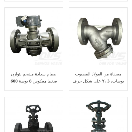
مصفاة من الفولاذ المصبوب
صمام سدادة مشحم بتوازن
على شكل حرف Y، 3 بوصات،
ضغط معكوس 8 بوصة 600
300 رطل، وفقًا لمعيار ASME
رطل WCB API 6D
B16.34