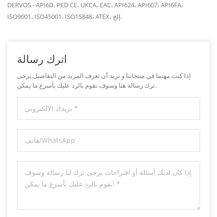
DERVOS - API6D، PED CE، UKCA، EAC، API624، API607، API6FA،
ISO9001، ISO45001، ISO15848، ATEX، إلخ.
اترك رسالة
إذا كنت مهتما في منتجاتنا و تريد أن تعرف المزيد من التفاصيل,يرجى
ترك رسالة هنا وسوف نقوم بالرد عليك بأسرع ما يمكن.