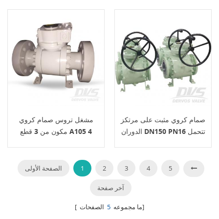
صمام كروي مثبت على مرتكز
مشغل تروس صمام كروي
الدوران DN150 PN16 تتحمل
مكون من 3 قطع A105 4
كامل ISO17292
بوصة 150 رطل
5
4
3
2
1
الصفحة الأولى
آخر صفحة
الصفحات]
[ ما مجموعه
5