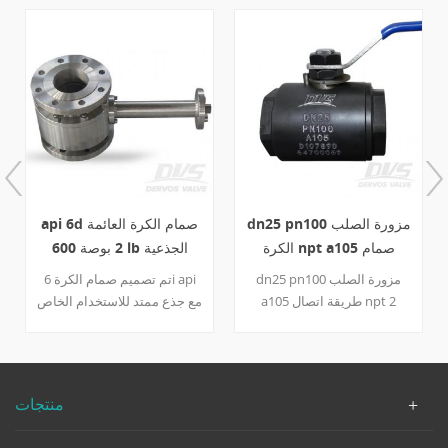
dn25 pn100 مزورة الصلب
api 6d صمام الكرة العائمة
الكرة npt a105 صمام
2 بوصة 600 lb الجذعية
الموسعة a105
dn25 pn100 مزورة الصلب
تم تصميم صمام الكرة 6i api
a105 طريقة اتصال npt 2
مع جذع ممتد للاستخدام الخاص
قطعة البناء كامل المسام رافعة
، مثل صمام الكرة تحت الأرض
عملية العائمة الكرة سلامة
أو درجة حرارة منخفضة تطبيق.
الجسم النار وغطاء المحرك
يمكن تخصيص طول الساق
a105 الكرة a182 f304 حلقة
الممتد حسب العميل طلب.
منتجات
مقعد ptfe الجذعية a182 f304
تفاصيل سريعة نوع صمام الكرة
الجذعية o ring viton التعبئة
بحجم 2 بوصة الضغط الفئة 600