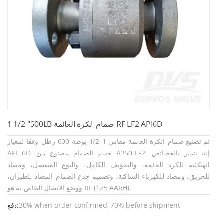
1 1/2 "600LB صمام الكرة العائمة RF LF2 API6D
تم تصنيع صمام الكرة العائمة مقاس 1 1/2 بوصة 600 رطل وفقًا لمعيار
API 6D. جسم الصمام مصنوع من A350-LF2. إنه يتميز بالخصائص
الهيكلية للكرة العائمة، والتجويف الكامل، والنوع المنفصل، ومضاد
للحريق، ومضاد للكهرباء الساكنة، وتصميم جذع الصمام المضاد للطيران،
ووضع الاتصال الخاص به هو RF (125 AARH).
30% when order confirmed, 70% before shipment
دفع: