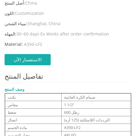
China
أصل المنتج:
Customization
اللون:
Shanghai, China
ميناء الشحن:
30~60 days Ex Works after order confirmation
المهلة:
Material:
A350-LF2
الاستفسار الآن
تفاصيل المنتج
وصف المنتج
صمام الكرة العائمة
يكتب
1 1/2"
مقاس
600 رطل
ضغط
الترددات اللاسلكية (125 آره)
اتصال
A350-LF2
مادة الجسم
API 6D
معيار التصميم