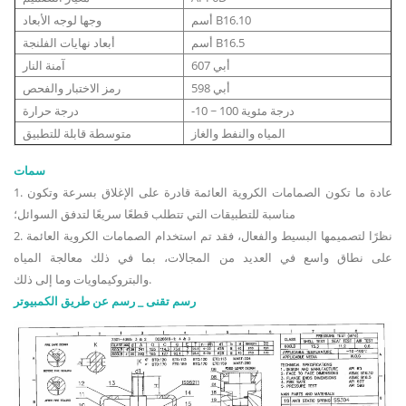
أسم B16.10
وجها لوجه الأبعاد
أسم B16.5
أبعاد نهايات الفلنجة
أبي 607
آمنة النار
أبي 598
رمز الاختبار والفحص
-10 ~ 100 درجة مئوية
درجة حرارة
المياه والنفط والغاز
متوسطة قابلة للتطبيق
سمات
1. عادة ما تكون الصمامات الكروية العائمة قادرة على الإغلاق بسرعة وتكون
مناسبة للتطبيقات التي تتطلب قطعًا سريعًا لتدفق السوائل؛
2. نظرًا لتصميمها البسيط والفعال، فقد تم استخدام الصمامات الكروية العائمة
على نطاق واسع في العديد من المجالات، بما في ذلك معالجة المياه
والبتروكيماويات وما إلى ذلك.
رسم تقنى _ رسم عن طريق الكمبيوتر