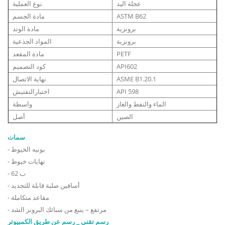
عجلة اليد
نوع العملية
ASTM B62
مادة الجسم
برونزية
مادة الوتد
برونزية
المواد الجذعية
PETF
مادة المقعد
API602
كود التصميم
ASME B1.20.1
نهاية الاتصال
API 598
اختبارالتفتيش
الماء والنفط والغاز
واسطة
الصين
أصل
سمات
- بونيه الخيوط
- نهايات خيوط
- ب 62
- أسافين صلبة قابلة للتجديد
- مقاعد متكاملة
- مرتفع – ينبع من سبائك البرونز الشد
رسم تقنى _ رسم عن طريق الكمبيوتر