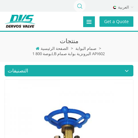
العربية
Get a Quote
منتجات
>
صمام البوابة
>
الصفحة الرئيسية
1 بوصة 800LB البرونزية بوابة صمام API602
التصنيفات