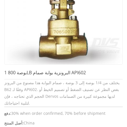
1 بوصة 800LB البرونزية بوابة صمام API602
يختلف من 1/4 بوصة إلى 3 بوصة ، صمام البوابة هذا مصنوع من البرونز
B62 وفقًا لـ API602. بغض النظر عن تصنيف الضغط أو تصميم الخيط أو
الحجم الذي تحتاجه ، فإن Dervos لديها مجموعة كبيرة من الصمامات
لتلبية احتياجاتك.
30% when order confirmed, 70% before shipment
دفع:
China
أصل المنتج: