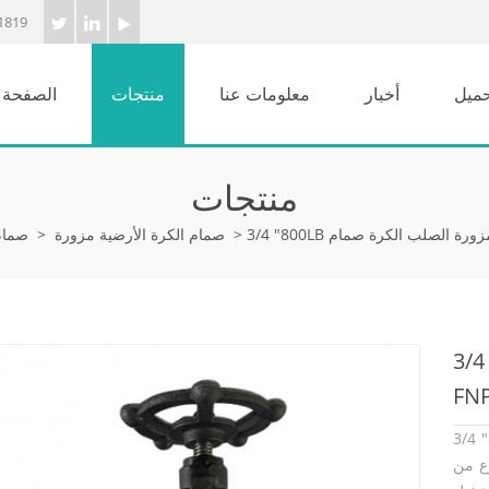
1819
حميل
أخبار
معلومات عنا
منتجات
الصفحة ا
منتجات
>
صمام الكرة الأرضية مزورة
>
صمام 
رة صمام SW +
FNP
 وفقًا لمعيار API 602. جسم
ص الهيكلية للقابس