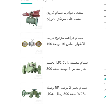
مشغل هوائي، صمام كروي
مثبت على مرتكز الدوران
مقاس 16 × 12 بوصة سعة 600
رطل، الهيكل A105، API6D
صمام فراشة مزدوج غريب
الأطوار مقاس 16 بوصة 150
رطل، هيكل WCB، رقاقة،
API609، توربين
الجسم LF2 CL1، صمام مصيدة
بخار مقاس 1 بوصة سعة 300
رطل، نوع ديناميكي حراري،
اتصال RF، GB/T22654
وصلة RF، صمام تغيير 2 بوصة
سعة 300 رطل، هيكل WCB،
ر
عجلة يدوية، ASME B16.34