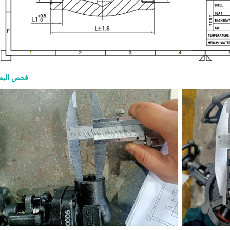
فحص البع
صمام بوابة  600
والمواد وطلب عرض الأسعا
8-07
الشاقة يُستخدم للعزل الكامل عند الف
الإغلاق التام في تطبيقات البترول وال
والبتروكيماويات والمصافي والطاقة. ي
طلب عرض السعر الجيد الحجم وفئة الضغ