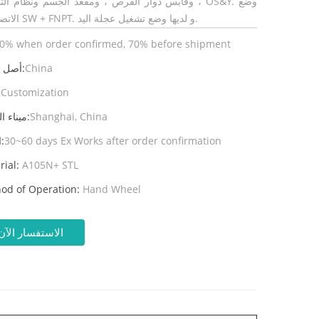
، وقابس دوار القرص ، ومقعد الجسم ونظام التشغيل OS&Y
الاتصال هو SW + FNPT. و لديها وضع تشغيل عجلة اليد.
0% when order confirmed, 70% before shipment
China
أصل المنتج:
Customization
ال
Shanghai, China
ميناء الشحن:
30~60 days Ex Works after order confirmation
المهلة:
rial:
A105N+ STL
od of Operation:
Hand Wheel
الاستفسار الآن