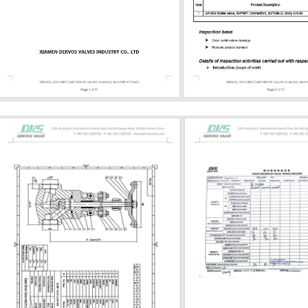
البخار أو البتروكيماويات، يحتاج المشترون
التحقق من رقم الأجزاء الداخلية، والت
للمقعد، وحشوة الجرافيت، ونوع الح
مسامير التثب
وتُستخدم عادةً في تطبيقات العمليات الأ
تطلبًا. 
بأحجام أصغر. العنصر 02
الرئيسي صمامات بوابة فولاذية صماما
صمام بوابة مصبوب أو فولاذي تصميم م
الاستخدام الشائع المصافي، والبتروكيماويات...