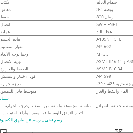
صمام العالم
يكتب
3/4 بوصة
مقاس
800 رطل
ضغط
SW + FNPT
اتصال
عجلة اليد
عملية
A105N + STL
مادة الجسم
API 602
معيار التصميم
MFG'S
وجها لوجه الأبعاد
ASME B
نهاية الاتصال
ASME B16.34
الضغط والحرارة
API 598
كود الاختبار والتفتيش
2 ~ 425 درجة مئوية
درجة حرارة
الماء والنفط والغاز
متوسط ​​قابل للتطبيق
سمات
مقاومة منخفضة للسوائل ، مناسبة لمجموعة واسعة من الضغط ودرجة الحرارة ؛
2. اتجاه التدفق للوسيط غير مقيد ، وأداء الختم جيد.
رسم تقنى _ رسم عن طريق الكمبيوت