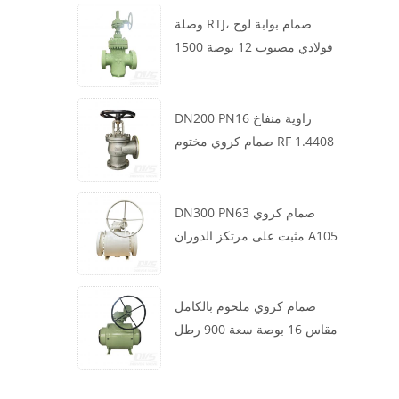
وصلة RTJ، صمام بوابة لوح
فولاذي مصبوب 12 بوصة 1500
رطل، هيكل WCB، تشغيل علبة
التروس
DN200 PN16 زاوية منفاخ
صمام كروي مختوم RF 1.4408
DN300 PN63 صمام كروي
مثبت على مرتكز الدوران A105
API6D العجلة الدودية
صمام كروي ملحوم بالكامل
مقاس 16 بوصة سعة 900 رطل
BW LF2 توربيني API6D