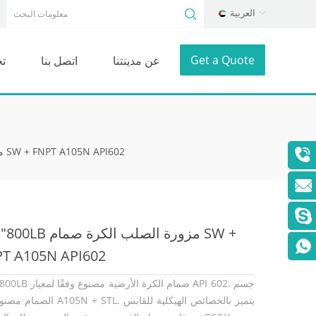
العربية
Get a Quote
عن مدينتنا
اتصل بنا
ت
3/4 "800LB مزورة الصلب الكرة صمام SW + FNPT A105N API602
3/4 "800LB مزورة الصلب الك
T A105N API602
3/4 "800LB صمام الكرة الأرضية مصنوع
الصمام مصنوع من A105N + STL. يتميز بالخصائ