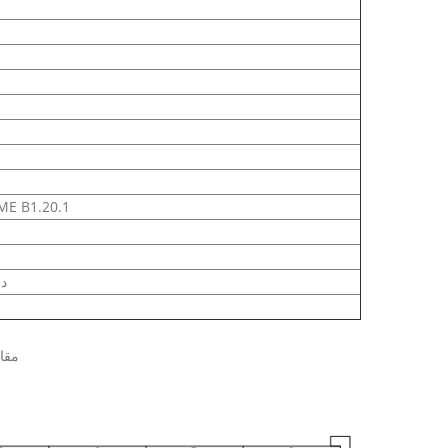
ASME B16.11 و 1.20.1
-9
1. 