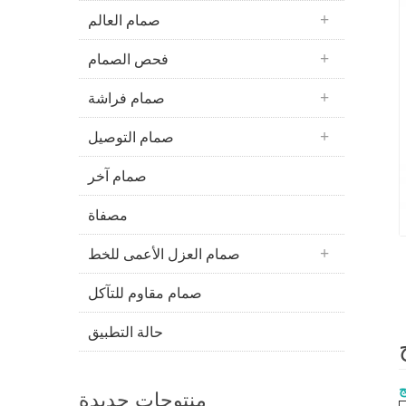
صمام العالم
فحص الصمام
صمام فراشة
صمام التوصيل
صمام آخر
مصفاة
صمام العزل الأعمى للخط
صمام مقاوم للتآكل
حالة التطبيق
ج
منتوجات جديدة