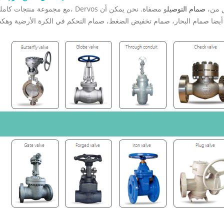
البخار أو البتروكيماويات، يحتاج المشترون
 من،
صمام التوصيل
و مصفاة. نحن يمكن أن
التحقق من رقم الأجزاء الداخلية، والت
أيضا صمام البحار، صمام تخفيض الضغط، صمام التحكم في الكرة الأرضية وهكذ
للمقعد، وحشوة الجرافيت، ونوع الح
مسامير التثب
وتُستخدم عادةً في تطبيقات العمليات الأ
تطلبًا. 
بأحجام أصغر. العنصر 02
الرئيسي صمامات بوابة فولاذية صماما
صمام بوابة مصبوب أو فولاذي تصميم م
الاستخدام الشائع المصافي، والبتروكيماويات...