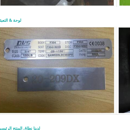
مشغل تساعد الساق الصاعدة الم
معرفة ما إذا كان الصمام مفتوحاً أو مغلقاً
حدود الضغط، مما يدعم سهولة الفحص
لوحة & التعبئ
بالنسبة للخدمات ذات درجات الحرارة
العالية، يجب التحقق بعناية من مواد الإس
والحشية والتعبئة والمسامير. قد يفي الصم
العام ولكنه يظل غير مناسب إذا كان
التجهيزات الداخلية غير صحيحة للو
الشائعة لصمامات البوابة 0
اختيار المادة مع وسط العملية ودرجة حرا
ومخاطر التآكل وفئة الضغط. تشمل 
والغطاء الشائعة: المادة الاستخدام ال
CB
A217 WC6 / WC9 خد
الحرارة ال
الحرارة المنخفضة 
المقاوم للصدأ أو الخدمة المسببة للت
المقاوم للصدأ المزدوج الخدمة المسبب
التي تحتوي على كلوريد اختيار الأجزاء الدا
أهمية. يجب أن يكون الساق والإسف
والتكسية الصلبة متوافقة مع متطلبات در
لدينا نطاق المنتج الرئيس
والوسط والتسرب. بالنسبة لخدمات 