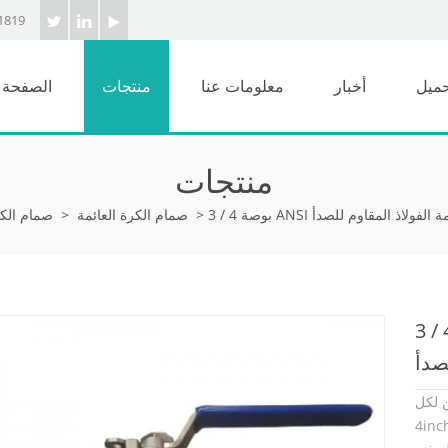
1819
حميل
أخبار
معلومات عنا
منتجات
الصفحة ا
منتجات
>
صمام الكرة العائمة
>
صمام الك
ANSI فئة 150 صمام الكرة العائمة
لصدأ
4inch و 150 رطل، لديه مختلف Ends.find صمام الكرة العائمة أو