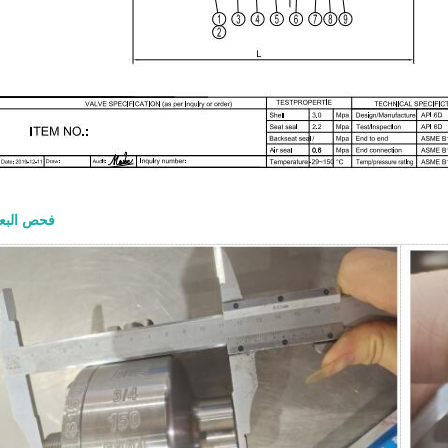
فحص البع
صمام بوابة  600
والمواد وطلب عرض الأسعا
8-07
الشاقة يُستخدم للعزل الكامل عند الف
الإغلاق التام في تطبيقات البترول وال
والبتروكيماويات والمصافي والطاقة. ي
طلب عرض السعر الجيد الحجم وفئة الضغ