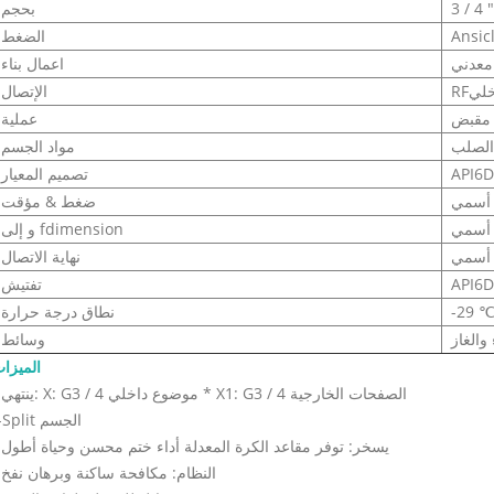
3 / 4 "
بحجم
Ansic
الضغط
معدني
اعمال بناء
خلي
الإتصال
مقبض
عملية
مواد الجسم
API6D
تصميم المعيار
ضغط & مؤقت
و إلى fdimension
نهاية الاتصال
API6D
تفتيش
-29 ℃
نطاق درجة حرارة
 والغاز
وسائط
الميزا
- ينتهي: X: G3 / 4 موضوع داخلي * X1: G3 / 4 الصفحات الخارجية
--Split الجسم
- يسخر: توفر مقاعد الكرة المعدلة أداء ختم محسن وحياة أطول
- النظام: مكافحة ساكنة وبرهان نفخ