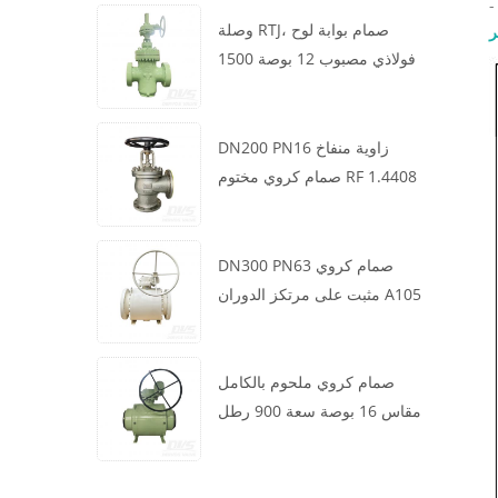
وصلة RTJ، صمام بوابة لوح
ر
فولاذي مصبوب 12 بوصة 1500
رطل، هيكل WCB، تشغيل علبة
التروس
DN200 PN16 زاوية منفاخ
صمام كروي مختوم RF 1.4408
DN300 PN63 صمام كروي
مثبت على مرتكز الدوران A105
API6D العجلة الدودية
صمام كروي ملحوم بالكامل
مقاس 16 بوصة سعة 900 رطل
BW LF2 توربيني API6D