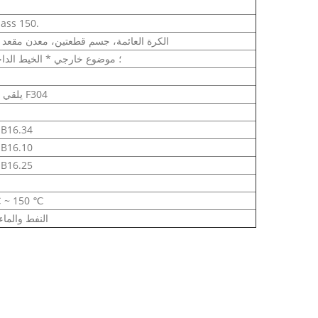
lass 150.
الكرة العائمة، جسم قطعتين، معدن مقعد 
RF؛ موضوع خارجي * الخيط الدا
يلقي الصلب F304
أسمي B16.34
أسمي B16.10
أسمي B16.25
 ~ 150 ℃
النفط والماء