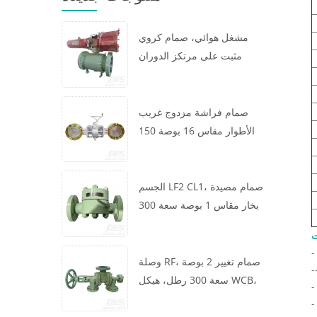
مشغل هوائي، صمام كروي
مثبت على مرتكز الدوران
مقاس 16 × 12 بوصة سعة 600
رطل، الهيكل A105، API6D
صمام فراشة مزدوج غريب
الأطوار مقاس 16 بوصة 150
رطل، هيكل WCB، رقاقة،
API609، توربين
الجسم LF2 CL1، صمام مصيدة
بخار مقاس 1 بوصة سعة 300
رطل، نوع ديناميكي حراري،
ت
اتصال RF، GB/T22654
وصلة RF، صمام تغيير 2 بوصة
سعة 300 رطل، هيكل WCB،
عجلة يدوية، ASME B16.34