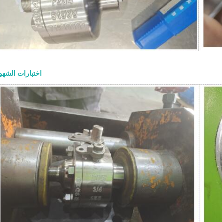
والتجهيزات الداخلية وتوصيلة النهاية وطر
ومتطلبات الاختبار والتوثيق. ما هو صم
فولاذي مصمم للخدمات الصناعية الصعب
عادةً عندما يجب أن يوفر الصمام عزلاً موث
الضغط ودرجة الحرارة وظروف التشغيل ا
بنية أكثر متانة من الصمامات خفيفة الخ
اختبارات الشهو
عادةً بتصميم غطاء مثبت بمسامير، و
خارجي ونير، وتشغيل بساق صاعدة، وأ
معدنية، ونهايات ذات حواف أو ملحومة تناكب
الأساسية للمشترين بسيطة: صمامات 
إما مفتوحة بالكامل أو مغلقة بالك
التصميم الرئيسية يركز تصميم صمام ب
على القوة والإحكام وموثوقية الخدمة. 
التصميم الشائعة: ● بنية غطاء مثبت بمسا
خارجي ونير، أو تصمي
إسفين مرن أو إسفين صلب ● أسطح إحكام
حلقات مقعد قابلة للاستبدال أو ملحومة دا
التصميم ● نهايات ذات حواف أو RTJ 
● تشغيل بواسطة عجلة يدوية أو عل