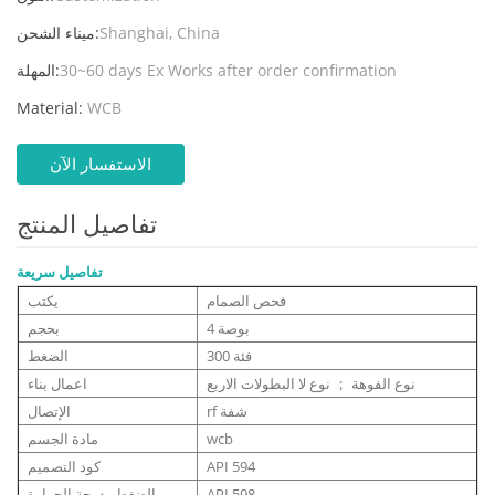
Shanghai, China
ميناء الشحن:
30~60 days Ex Works after order confirmation
المهلة:
Material:
WCB
الاستفسار الآن
تفاصيل المنتج
تفاصيل سريعة
فحص الصمام
يكتب
4 بوصة
بحجم
فئة 300
الضغط
نوع الفوهة ； نوع لا البطولات الاربع
اعمال بناء
rf شفة
الإتصال
wcb
مادة الجسم
API 594
كود التصميم
API 598
الضغط ودرجة الحرارة