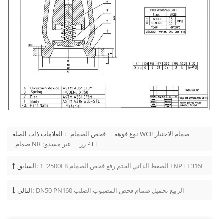
نوع فوهة WCB صمام الاختيار
فحص الصمام
العلامات ذات الصلة :
زر PTT
صمام NR غير مسدود
1 "2500LB الضغط الذاتي الختم رفع فحص الصمام FNPT F316L
السابق:
DN50 PN160 الربيع تحميل صمام فحص المصبوب الصلب
التالى: