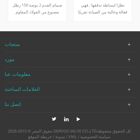
الترددات اللاسلكية
class150 ذو حواف
نظرًا لبساطة تدفقها ، فهي
صمام القدم 2 بوصة 150 رطل
فعالة وخالية من الصيانة تقريبًا
مصنوع من الفولاذ المقاوم
تصميم غير مؤلم كرة فولاذية
للصدأ.
يتم تحديدها واستخدامها بشكل
شائع في محطات الرفع
الغاطسة لمياه الصرف الصحي
منتجات
مورد
معلومات عنا
العلامات الساخنة
اتصل بنا
حقوق النشر © 2015-2026 DERVOS VALVE CO.,LTD.كل الحقوق محفوظة
سياسة الخصوصية
/
XML
/
مدونة
/
خريطة الموقع