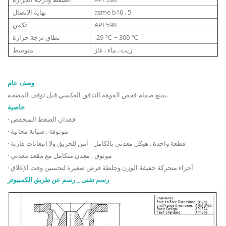
asme b16 . 5
نهاية الاتصال
API 598
تكمن
-29 ℃ ~ 300 ℃
نطاق درجة حرارة
زيت , ماء , غاز
متوسط
وصف عام
يمنع صمام فحص الفوهة التدفق العكسي قبل توقف المضخة.
خاصية
· فقدان الضغط المنخفض
· موثوقة , صيانة مجانية
· قطعة واحدة , هيكل معدني بالكامل - آمن للحريق ولا انبعاثات هاربة
· موثوق , معدن متكامل مع مقعد معدني
· أجزاء متحركة خفيفة الوزن وجلطة قرص صغيرة لتحسين وقت الإغلاق
رسم تقنى _ رسم عن طريق الكمبيوتر