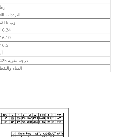
150 ر
الترددات الل
أستم A216 وب
أسم 6.34
أسم 6.10
أسم .5
أبي
-29 ~ 425 درجة مئوية
المياه والنفط