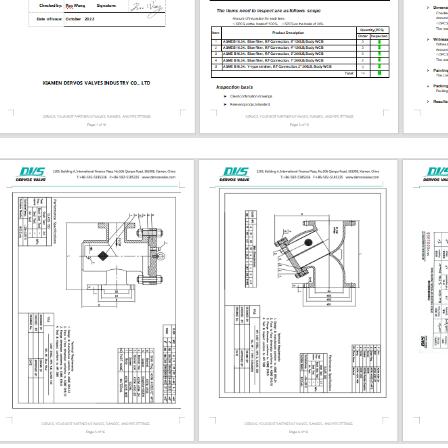
مشغل تساعد الساق الصاعدة الم
معرفة ما إذا كان الصمام مفتوحاً أو مغلقاً
حدود الضغط، مما يدعم سهولة الفحص
بالنسبة للخدمات ذات درجات الحرارة
العالية، يجب التحقق بعناية من مواد الإس
والحشية والتعبئة والمسامير. قد يفي الصم
العام ولكنه يظل غير مناسب إذا كان
التجهيزات الداخلية غير صحيحة للو
الشائعة لصمامات البوابة 0
اختيار المادة مع وسط العملية ودرجة حرا
ومخاطر التآكل وفئة الضغط. تشمل 
والغطاء الشائعة: المادة الاستخدام ال
CB
A217 WC6 / WC9 خد
الحرارة ال
الحرارة المنخفضة 
المقاوم للصدأ أو الخدمة المسببة للت
المقاوم للصدأ المزدوج الخدمة المسبب
التي تحتوي على كلوريد اختيار الأجزاء الدا
أهمية. يجب أن يكون الساق والإسف
والتكسية الصلبة متوافقة مع متطلبات در
والوسط والتسرب. بالنسبة لخدمات 