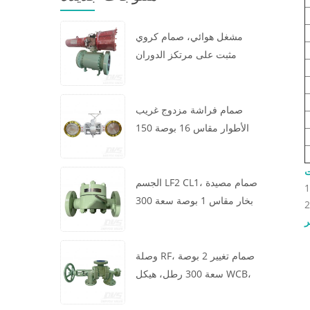
مشغل هوائي، صمام كروي
مثبت على مرتكز الدوران
مقاس 16 × 12 بوصة سعة 600
رطل، الهيكل A105، API6D
صمام فراشة مزدوج غريب
الأطوار مقاس 16 بوصة 150
رطل، هيكل WCB، رقاقة،
API609، توربين
الجسم LF2 CL1، صمام مصيدة
بخار مقاس 1 بوصة سعة 300
رطل، نوع ديناميكي حراري،
ر
اتصال RF، GB/T22654
وصلة RF، صمام تغيير 2 بوصة
سعة 300 رطل، هيكل WCB،
عجلة يدوية، ASME B16.34