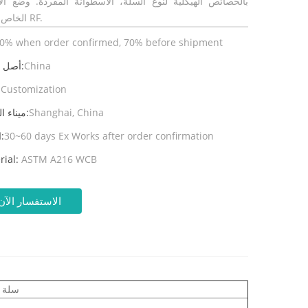
بالخصائص الهيكلية لنوع السلة، الأسطوانة المفردة. وضع الا
الخاص به هو RF.
0% when order confirmed, 70% before shipment
China
أصل المنتج:
Customization
ال
Shanghai, China
ميناء الشحن:
30~60 days Ex Works after order confirmation
المهلة:
rial:
ASTM A216 WCB
الاستفسار الآن
سلة 