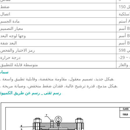
طل
ضغط
اسلكية
اتصال
مادة الجسم
B1
معيار التصميم
B1
وجها لوجه البعد
B16
البعد شفة
 598
رمز الاختبار والفحص
درجة حرارة
 والغاز
متوسطة قابلة للتطبيق
سمات
1. هيكل جديد، تصميم معقول، مقاومة منخفضة، وقابلية تطبيق واسعة.
2. هيكل مدمج، قدرة ترشيح عالية، فقدان ضغط منخفض، وصيانة مريحة.
رسم تقنى _ رسم عن طريق الكمبيوت