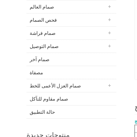
صمام العالم
فحص الصمام
صمام فراشة
صمام التوصيل
صمام آخر
مصفاة
صمام العزل الأعمى للخط
صمام مقاوم للتآكل
حالة التطبيق
ج
منتوجات جديدة