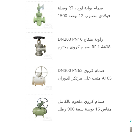
وصلة RTJ، صمام بوابة لوح
فولاذي مصبوب 12 بوصة 1500
رطل، هيكل WCB، تشغيل علبة
التروس
DN200 PN16 زاوية منفاخ
صمام كروي مختوم RF 1.4408
DN300 PN63 صمام كروي
مثبت على مرتكز الدوران A105
API6D العجلة الدودية
صمام كروي ملحوم بالكامل
مقاس 16 بوصة سعة 900 رطل
BW LF2 توربيني API6D
د