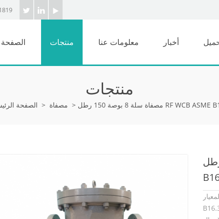
1819
حميل
أخبار
معلومات عنا
منتجات
الصفحة ا
منتجات
8 بوصة 150 رطل RF WCB ASME B16.34
>
مصفاة
>
الصفحة الرئيس
 بوصة 150 رطل RF WCB ASME
B16
عيار ASME
وع من ASTM A216 WCB. إنه يتميز