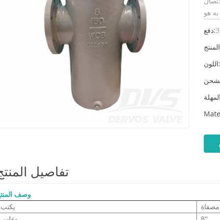
تصال
3
دفع:
لون:
Mate
تفاصيل المنتج
وصف المنت
مصفاة
يكتب
8"
مقاس