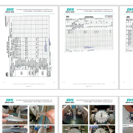
البخار أو البتروكيماويات، يحتاج المشترون
التحقق من رقم الأجزاء الداخلية، والت
للمقعد، وحشوة الجرافيت، ونوع الح
مسامير التثب
وتُستخدم عادةً في تطبيقات العمليات الأ
تطلبًا. 
بأحجام أصغر. العنصر 02
الرئيسي صمامات بوابة فولاذية صماما
صمام بوابة مصبوب أو فولاذي تصميم م
الاستخدام الشائع المصافي، والبتروكيماويات...