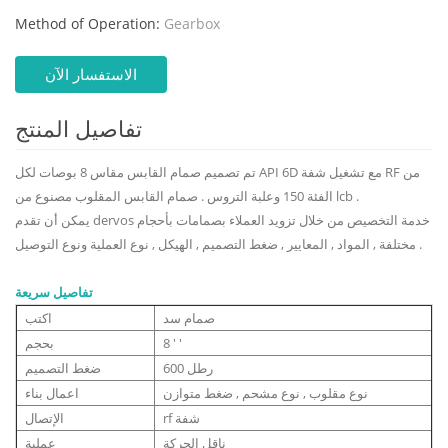
Method of Operation:
Gearbox
الاستفسار الآن
تفاصيل المنتج
تم تصميم صمام القابس مقاس 8 بوصات لكل API 6D مع تشغيل شفة RF من
الفئة 150 وعلبة التروس . صمام القابس المقلوب مصنوع من lcb .
يمكن أن تقدم dervos خدمة التخصيص من خلال تزويد العملاء بصمامات بأحجام
مختلفة , المواد , المعايير , ضغط التصميم , الهيكل , نوع العملية ونوع التوصيل .
تفاصيل سريعة
صمام سد
اكتب
8 ' '
بحجم
600 رطل
ضغط التصميم
نوع مقلوب , نوع مشحم , ضغط متوازن
اعمال بناء
rf شفة
الإتصال
ناقل الحركة
عملية