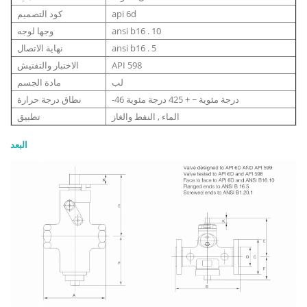
api 6d
كود التصميم
ansi b16 . 10
وجها لوجه
ansi b16 . 5
نهاية الاتصال
API 598
الاختبار والتفتيش
لب
مادة الجسم
-46 درجة مئوية ~ + 425 درجة مئوية
نطاق درجة حرارة
الماء , النفط والغاز
تطبيق
البعد