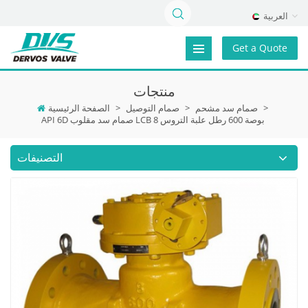
العربية
Get a Quote
منتجات
>
صمام سد مشحم
>
صمام التوصيل
>
الصفحة الرئيسية
API 6D صمام سد مقلوب LCB 8 بوصة 600 رطل علبة التروس
التصنيفات