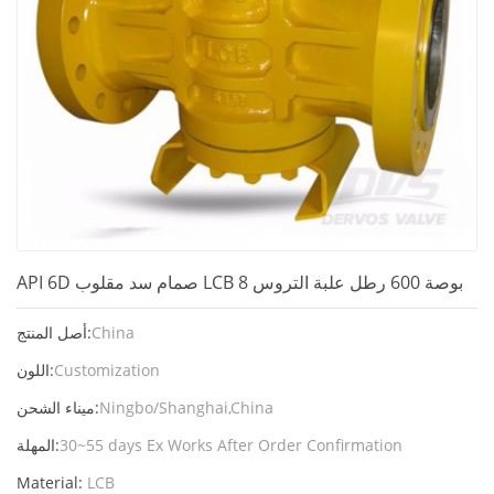
API 6D صمام سد مقلوب LCB 8 بوصة 600 رطل علبة التروس
China
أصل المنتج:
Customization
اللون:
Ningbo/Shanghai,China
ميناء الشحن:
30~55 days Ex Works After Order Confirmation
المهلة:
Material:
LCB