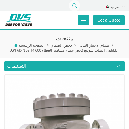
العربية
Get a Quote
منتجات
>
صمام الاختيار البديل
>
فحص الصمام
>
الصفحة الرئيسية
API 6D Nps 14 يلقي الصلب سوينغ فحص غطاء مسامير الغطاء 600LB
التصنيفات