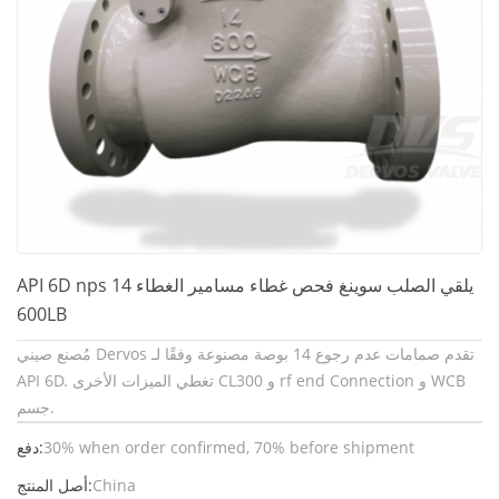
API 6D nps 14 يلقي الصلب سوينغ فحص غطاء مسامير الغطاء
600LB
مُصنع صيني Dervos تقدم صمامات عدم رجوع 14 بوصة مصنوعة وفقًا لـ
API 6D. تغطي الميزات الأخرى CL300 و rf end Connection و WCB
جسم.
30% when order confirmed, 70% before shipment
دفع:
China
أصل المنتج: