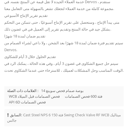
خدمة العملاء الجيدة لا تقل قيمة عن المنتج نفسه. في Dervos ، سنقدم
مجموعة كاملة من خدمة العملاء لتجعلك تشعر بالسهولة متى التعامل معنا.
تقديم تقرير الإنتاج الأسبوعي
متى يبدأ الإنتاج ، وستحصل على تقرير الإنتاج أسبوعيًا ، حتى تتمكن من التحكم
بشكل جيد في حالة المنتج وتقديم تقرير إلى العميل في في غضون ذلك.
تقديم ضمان لمدة 18 شهرًا
سيتم تقديم فترة ضمان لمدة 18 شهرًا بعد الشحن ، ولا داعي لشراء الصمام من
Dervos.
تقديم الحلول خلال 3 أيام للشكاوى
سيتم حل جميع الشكاوى في غضون 3 أيام ، وفي هذه الحالة ، يمكنك الرد في
الوقت المناسب وحل المشكلات لعميلك ، للاسترخاء حتى عندما الشكاوى تحدث.
14 بوصة صمام فحص سوينغ
العلامات ذات الصلة :
فئة 600 فحص الصمامات
WCB فحص الصمامات قبل الميلاد
API 6D فحص الصمامات
Cast Steel NPS 6 فئة 150 Swing Check Valve RF WCB ميتاليك
السابق:
جالس