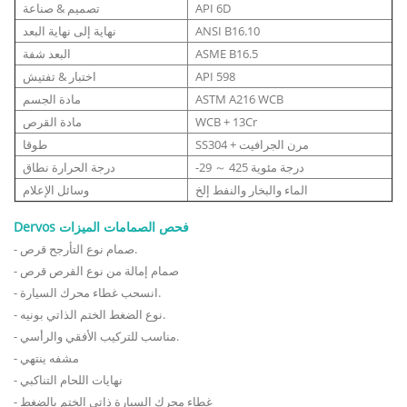
API 6D
تصميم & صناعة
ANSI B16.10
نهاية إلى نهاية البعد
ASME B16.5
البعد شفة
API 598
اختبار & تفتيش
ASTM A216 WCB
مادة الجسم
WCB + 13Cr
مادة القرص
SS304 + مرن الجرافيت
طوقا
-29 ～ 425 درجة مئوية
درجة الحرارة نطاق
الماء والبخار والنفط إلخ
وسائل الإعلام
Dervos فحص الصمامات الميزات
- صمام نوع التأرجح قرص.
- صمام إمالة من نوع القرص قرص
- انسحب غطاء محرك السيارة.
- نوع الضغط الختم الذاتي بونيه.
- مناسب للتركيب الأفقي والرأسي.
- مشفه ينتهي
- نهايات اللحام التناكبي
- غطاء محرك السيارة ذاتي الختم بالضغط