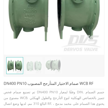
DN400 PN10 صمام الاختيار المتأرجح المصبوب WCB RF
تم تصنيع صمام فحص DN400 PN10 وفقًا لمعيار DIN. جسم الصمام
مصنوع من WCB. تتميز بالخصائص الهيكلية لنوع التأرجح والطول الهيكلي
البالغ 310 مم. لديها وضع اتصال RF. يحتوي هذا الصمام على مخمد مدمج ،