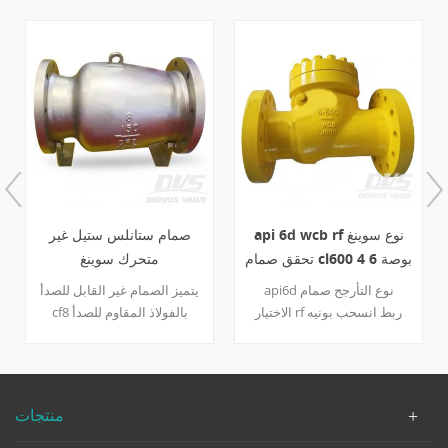
API 6D nps 14 يلقي
api 6d wcb rf نوع سوينغ
الصلب سوينغ فحص غطاء
تحقق صمام cl600 4 بوصة 6
مسامير الغطاء 600LB
بوصة
مُصنع صيني Dervos تقدم
api6d نوع التأرجح صمام
صمامات عدم رجوع 14 بوصة
الاختيار rf ربط انسحب بونيه
مصنوعة وفقًا لـ API 6D. تغطي
كامل المسام الجسم wcb ،
الميزات الأخرى CL300 و rf
wcb + 13cr القرص ، a105 +
end Connection و WCB
13cr حلقة مقعد ، المفصلي
جسم.
wcb. درجة حرارة مناسبة في
منتجات
-29 ℃ ~ + 425 ℃ تفاصيل
سريعة نوع صمام الاختيار البديل