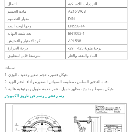
الترددات اللاسلكية
اتصال
A216 WCB
مادة الجسم
DIN
معيار التصميم
EN558-14
وجها لوجه البعد
EN1092-1
بعد شفة النهاية
API 598
كود الاختبار والتفتيش
-29 ~ 425 درجة مئوية
درجة الحرارة
الماء والنفط والغاز
متوسط ​​قابل للتطبيق
سمات
1. هيكل قصير ، حجم صغير وخفيف الوزن.
2. قناة التدفق السلس ، مقاومة السوائل الصغيرة وأداء الختم الجيد.
3. هيكل بسيط ومدمج ، مظهر جميل ، عمر خدمة طويل وموثوقية عالية.
رسم تقنى _ رسم عن طريق الكمبيوتر