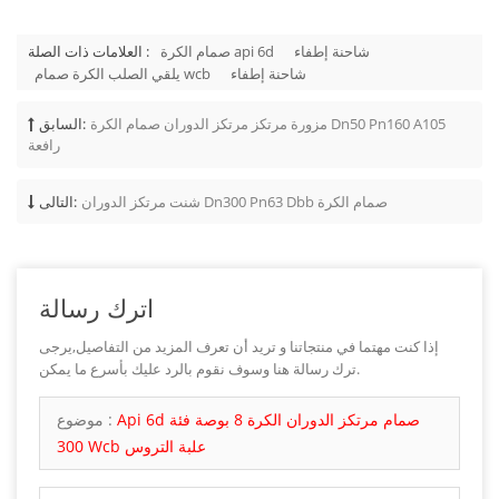
شاحنة إطفاء
صمام الكرة api 6d
العلامات ذات الصلة :
شاحنة إطفاء
يلقي الصلب الكرة صمام wcb
مزورة مرتكز مرتكز الدوران صمام الكرة Dn50 Pn160 A105
السابق:
رافعة
شنت مرتكز الدوران Dn300 Pn63 Dbb صمام الكرة
التالى:
اترك رسالة
إذا كنت مهتما في منتجاتنا و تريد أن تعرف المزيد من التفاصيل,يرجى
ترك رسالة هنا وسوف نقوم بالرد عليك بأسرع ما يمكن.
Api 6d صمام مرتكز الدوران الكرة 8 بوصة فئة
موضوع :
300 Wcb علبة التروس