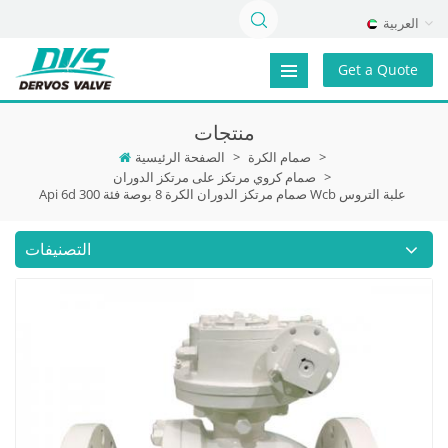
العربية
Get a Quote
منتجات
>
صمام الكرة
>
الصفحة الرئيسية
>
صمام كروي مرتكز على مرتكز الدوران
Api 6d صمام مرتكز الدوران الكرة 8 بوصة فئة 300 Wcb علبة التروس
التصنيفات