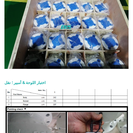
اختبار اللوحة & أمبير ؛ نقل