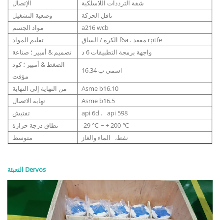
شفة الترددات اللاسلكية
الإتصال
ناقل الحركة
وضعية التشغيل
a216 wcb
مواد الجسم
الكرة / الساق f6a ، مقعد rptfe
تقليم المواد
واجهة برمجة التطبيقات 6 د
تصميم & أمبير ؛ صناعة
الضغط & أمبير ؛ كود
اسمي ب 16.34
مؤقت
Asme b16.10
من النهاية إلى النهاية
Asme b16.5
نهاية الاتصال
api 6d ، api 598
تفتيش
-29 ℃ ~ + 200 ℃
نطاق درجة حرارة
نفط، الماء والغاز
متوسط
التعبئة Dervos