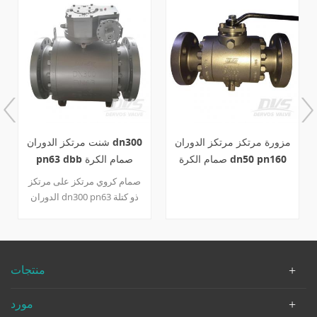
مزورة الصلب 3 قطعة شنت
مزورة مرتكز مرتكز الدوران
مرتكز الدوران صمام الكرة
صمام الكرة dn50 pn160
600 رطل API6D
a105 رافعة
API 6D الكرة صمام تصميم
مرتكز الدوران شنت الكرة
تتحمل كامل هيكل. في ذات
حواف الكرة صمام 600LB
ضغط التصميم و 10 بوصة
الاسمي الحجم مع علبة التروس
منتجات
وضع التشغيل ، مطابقة
MR0175 التصنيف شرط.
مورد