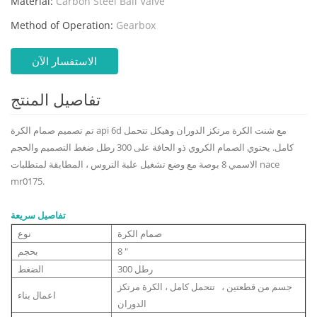
Material:
Carbon Steel Ball Valve
Method of Operation:
Gearbox
الاستفسار الآن
تفاصيل المنتج
تم تصميم صمام الكرة api 6d مع شنت الكرة مرتكز الدوران وهيكل تتحمل
كامل. يحتوي الصمام الكروي ذو الحافة على 300 رطل ضغط التصميم والحجم
الاسمي 8 بوصة مع وضع تشغيل علبة التروس ، المطابقة لمتطلبات nace
mr0175.
تفاصيل سريعة
صمام الكرة
نوع
8 "
بحجم
300 رطل
الضغط
جسم من قطعتين ، تتحمل كامل ، الكرة مرتكز
اعمال بناء
الدوران