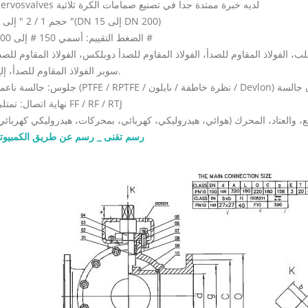
dervosvalves لديه خبرة ممتدة جدا في تصنيع صمامات الكرة ثلاثية
حجم 1 / 2 " إلى 8 "(DN 15 إلى DN 200)
الضغط التقييم: أسمي 150 # إلى 300 #
، الفولاذ المقاوم للصدأ، الفولاذ المقاوم للصدأ دوبلكس، الفولاذ المقاوم للصد
سوبر الفولاذ المقاوم للصدأ، إلخ.
خاطفة / نايلون / Devlon) والمعادن جالسة
نهاية اتصال: تمتلى FF / RF / RTJ
، والعتاد، المحرك (هوائي، هيدروليكي، كهربائي، بمحركات، هيدروليكي كهربائي
رسم تقنى _ رسم عن طريق الكمبيوت