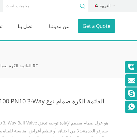
العربية
Get a Quote
عن مدينتنا
اتصل بنا
ت
DN100 PN10 3-Way العائمة الكرة صمام نوع RF
DN100 PN10 3-Way العائمة الكرة صم
Way Ball Valve هو عزل صمام مصمم لإعادة توجيه تدفق
3.
00
سيرفو الخدمة
اختناق أو تنظيم أغراض. مناسبة للمياه وا
بدلا من