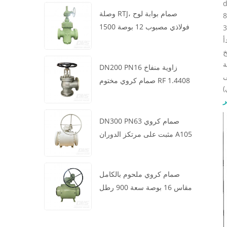
وصلة RTJ، صمام بوابة لوح
فولاذي مصبوب 12 بوصة 1500
أ
رطل، هيكل WCB، تشغيل علبة
التروس
DN200 PN16 زاوية منفاخ
صمام كروي مختوم RF 1.4408
)
ر
DN300 PN63 صمام كروي
مثبت على مرتكز الدوران A105
API6D العجلة الدودية
صمام كروي ملحوم بالكامل
مقاس 16 بوصة سعة 900 رطل
BW LF2 توربيني API6D