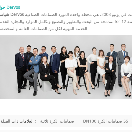
البخار أو البتروكيماويات، يحتاج المشترون
حول Dervos
التحقق من رقم الأجزاء الداخلية، والت
، تأسست في يونيو 2008، هي محطة واحدة المورد الصمامات الصناعية
للمقعد، وحشوة الجرافيت، ونوع الح
مدمجة من البحث والتطوير والتصنيع وتكامل الموارد والتجارة الخدمة. for 12 سنة، Dervos وقد ملتزم بإيجاد حلول للاحتياجات الصناعية وتوف
مسامير التثب
الخدمة المهنية لكل من الصمامات العامة والمتخصص
وتُستخدم عادةً في تطبيقات العمليات الأ
تطلبًا. 
بأحجام أصغر. العنصر 02
الرئيسي صمامات بوابة فولاذية صماما
صمام بوابة مصبوب أو فولاذي تصميم م
الاستخدام الشائع المصافي، والبتروكيماويات...
DN100 صمامات الكرة SS
صمامات الكرة ثلاثية
العلامات ذات الصلة :