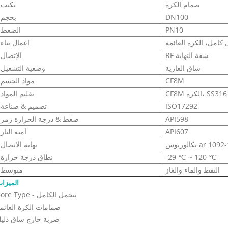
صمام الكرة
يكتب
DN100
بحجم
PN10
الضغط
ل كامل، الكرة العائمة
اعمال بناء
RF شفة النهاية
الإتصال
ساق العارية
وضعية التشغيل
CF8M
مواد الجسم
تقليم المواد
ISO17292
تصميم & صناعة
API598
ضغط & درجة الحرارة رمز
API607
آمنة النار
وس ar 1092-1-B1
نهاية الاتصال
-29 ℃ ~ 120 ℃
نطاق درجة حرارة
النفط والماء والغاز
متوسط
الميزا
Bore Type - تتحمل الكامل
صمامات الكرة العائم
ضربة خارج ساق دلي