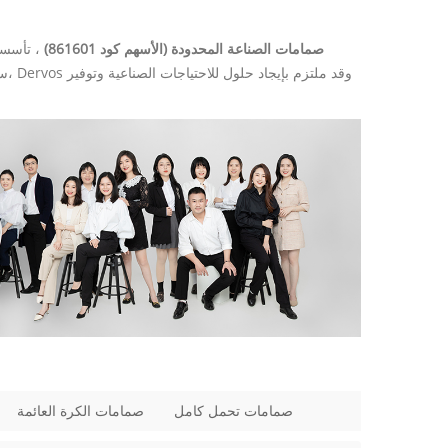
شيامن Dervos صمامات الصناعة المحدودة (الأسهم كود 861601)
صمامات تحمل كامل
صمامات الكرة العائمة