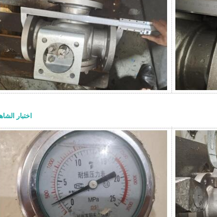
والتجهيزات الداخلية وتوصيلة النهاية وطر
ومتطلبات الاختبار والتوثيق. ما هو صم
فولاذي مصمم للخدمات الصناعية الصعب
عادةً عندما يجب أن يوفر الصمام عزلاً موث
الضغط ودرجة الحرارة وظروف التشغيل ا
بنية أكثر متانة من الصمامات خفيفة الخ
عادةً بتصميم غطاء مثبت بمسامير، و
خارجي ونير، وتشغيل بساق صاعدة، وأ
معدنية، ونهايات ذات حواف أو ملحومة تناكب
الأساسية للمشترين بسيطة: صمامات 
اختبار الشاه
إما مفتوحة بالكامل أو مغلقة بالك
التصميم الرئيسية يركز تصميم صمام ب
على القوة والإحكام وموثوقية الخدمة. 
التصميم الشائعة: ● بنية غطاء مثبت بمسا
خارجي ونير، أو تصمي
إسفين مرن أو إسفين صلب ● أسطح إحكام
حلقات مقعد قابلة للاستبدال أو ملحومة دا
التصميم ● نهايات ذات حواف أو RTJ 
● تشغيل بواسطة عجلة يدوية أو عل