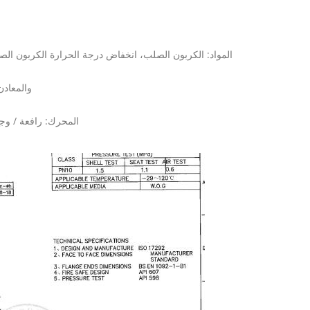
المواد: الكربون الصلب، انخفاض درجة الحرارة الكربون الصلب
جلوس: جالسة ناعمة (PTFE / RPTFE / نظرة 
المحرك: رافعة / وجع