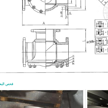
صمام بوابة  600
والمواد وطلب عرض الأسعا
8-07
فحص البع
الشاقة يُستخدم للعزل الكامل عند الف
الإغلاق التام في تطبيقات البترول وال
والبتروكيماويات والمصافي والطاقة. ي
طلب عرض السعر الجيد الحجم وفئة الضغ