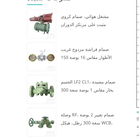
مشغل هوائي، صمام كروي
مثبت على مرتكز الدوران
مقاس 16 × 12 بوصة سعة 600
رطل، الهيكل A105، API6D
صمام فراشة مزدوج غريب
الأطوار مقاس 16 بوصة 150
رطل، هيكل WCB، رقاقة،
API609، توربين
الجسم LF2 CL1، صمام مصيدة
بخار مقاس 1 بوصة سعة 300
رطل، نوع ديناميكي حراري،
اتصال RF، GB/T22654
ت
وصلة RF، صمام تغيير 2 بوصة
سعة 300 رطل، هيكل WCB،
ة
عجلة يدوية، ASME B16.34
ل