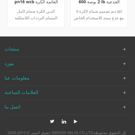
الكرة npt a105 صمام
2 بوصة 600 lb الجذعية
الموسعة a105
dn25 pn100 مزورة الصلب
تم تصميم صمام الكرة 6i api
a105 طريقة اتصال npt 2
مع جذع ممتد للاستخدام الخاص
قطعة البناء كامل المسام رافعة
، مثل صمام الكرة تحت الأرض
عملية العائمة الكرة سلامة
أو درجة حرارة منخفضة تطبيق.
الجسم النار وغطاء المحرك
يمكن تخصيص طول الساق
a105 الكرة a182 f304 حلقة
الممتد حسب العميل طلب.
منتجات
مقعد ptfe الجذعية a182 f304
تفاصيل سريعة نوع صمام الكرة
الجذعية o ring viton التعبئة
بحجم 2 بوصة الضغط الفئة 600
مورد
الجرافيت الغدة الفولاذ المقاوم
اعمال بناء انشق، مزق الجسم
للصدأ تصميم وتصنيع asme
، دخول جانبي ، نوع عائم ،
معلومات عنا
b16.34 وجها ل وجه تصميم
تصميم آمن من الحرائق ، نظام
تصنيع قياسي تصنيع برغي وأبعاد
مضاد للكهرباء الإستاتيكية ،
قياسية ansi b1.20.1 فحص
الجذعية المضادة للانفجار ،
العلامات الساخنة
واختبار api598 تصميم السلامة
غطاء المحرك الممتد الإتصال
من الحرائق api 607 تفاصيل
شفة الترددات اللاسلكية وضعية
اتصل بنا
سريعة نوع صمام الكرة بحجم
التشغيل رافعة مواد الجسم
dn25 الضغط pn100 اعمال بناء
a105n تقليم المواد ss304
2 قطعة الإتصال npt وضعية
الكرة والساق ، مقعد rptfe
التشغيل رافعة مواد الجسم أ
تصميم & أمبير ؛ صناعة واجهة
حقوق النشر © 2015-2026 DERVOS VALVE CO.,LTD.كل الحقوق محفوظة