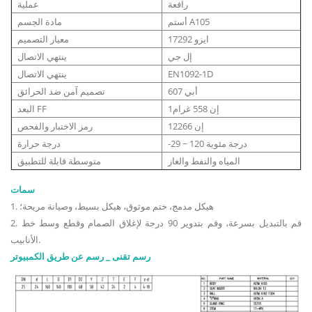
رافعة
عملية
أستم A105
مادة الجسم
ايزو 17292
معيار التصميم
إل جي
ينتهي الاتصال
EN1092-1D
ينتهي الاتصال
أبي 607
تصميم آمن ضد الحرائق
إن 558 غرام1
البعد FF
إن 12266
رمز الاختبار والفحص
-29 ~ 120 درجة مئوية
درجة حرارة
المياه والنفط والغاز
متوسطة قابلة للتطبيق
سمات
1. هيكل مدمج، ختم موثوق، هيكل بسيط، وصيانة مريحة؛
2. قم بالتبديل بسرعة، وقم بتدوير 90 درجة لإغلاق الصمام وقطع وسط خط
الأنابيب.
رسم تقنى _ رسم عن طريق الكمبيوتر