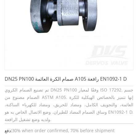
DN25 PN100 صمام الكرة العائمة A105 رافعة EN1092-1 D
تم تصنيع الصمام الكروي DN25 PN100 وفقًا لمعيار ISO 17292. جسم
الصمام مصنوع من ASTM A105. إنها تتميز بالخصائص الهيكلية للكرة
العائمة، والتجويف الكامل، ومضاد للحريق، ومضاد للكهرباء الساكنة،
وساق الصمام المضاد للطيران. وضع الاتصال الخاص به هو EN1092-1 D.
ولديه وضع تشغيل الرافعة.
30% when order confirmed, 70% before shipment
دفع: