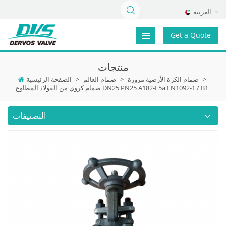
العربية
Get a Quote
منتجات
>
صمام الكرة الأرضية مزورة
>
صمام العالم
>
الصفحة الرئيسية
صمام كروي من الفولاذ المطاوع DN25 PN25 A182-F5a EN1092-1 / B1
التصنيفات