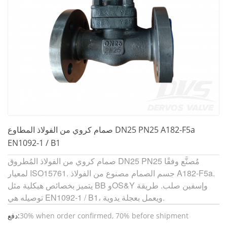
صمام كروي من الفولاذ المطاوع DN25 PN25 A182-F5a
EN1092-1 / B1
صمام كروي من الفولاذ المُطروق DN25 PN25 مُصنَّع وفقًا
لمعيار ISO15761. جسم الصمام مصنوع من الفولاذ A182-F5a.
يتميز بخصائص هيكلية مثل BB وOS&Y وإسفين صلب. طريقة
توصيله هي EN1092-1 / B1، ويعمل بعجلة يدوية.
30% when order confirmed, 70% before shipment
دفع: