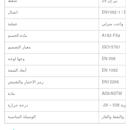
بي إن 25
ضغط
EN1092-1 / B1
اتصال
واجب منزلي
عملية
A182-F5a
مادة الجسم
ISO15761
معيار التصميم
EN 558
وجها لوجه
EN 1092
أبعاد الشفة
EN12266
رمز الاختبار والتفتيش
AISI/ASTM
مادة
ئوية
-29 ~ 538
درجة حرارة
ياه والنفط والغاز
الوسيلة المناسبة