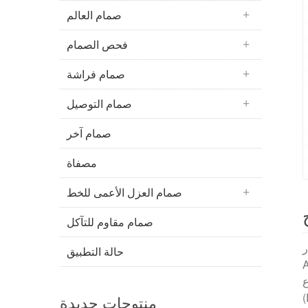
صمام العالم
فحص الصمام
صمام فراشة
صمام التوصيل
صمام آخر
مصفاة
صمام العزل الأعمى للخط
صمام مقاوم للتآكل
منيوم
حالة التطبيق
 مقاوم للانفجار،
اللاسلكية
(
منتوجات جديدة