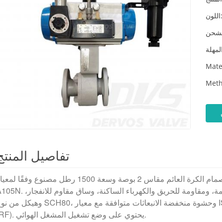
لون:
Mate
Meth
تفاصيل المنتج
صمام الكرة العائم مقاس 2 بوصة وسعة 1500 رطل مصنوع وفقًا لمعيار ISO17292. جسم الصمام مصنوع من الألو
A105N. يتميز بخصائص هيكلية تشمل فتحة كاملة، وكرة عائمة، ومقاومة للحريق والكهرباء الساكنة، وساق
وهيكل من نوع SCH80، وحشوة منخفضة الانبعاثات متوافقة مع معيار ISO 15848-1. طريقة توصيله هي الترددات 
يحتوي على وضع تشغيل المشغل الهوائي.
RF).