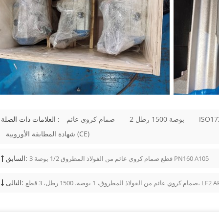
البخار أو البتروكيماويات، يحتاج المشترون
التحقق من رقم الأجزاء الداخلية، والت
للمقعد، وحشوة الجرافيت، ونوع الح
مسامير التثب
وتُستخدم عادةً في تطبيقات العمليات الأ
تطلبًا. 
بأحجام أصغر. العنصر 02
الرئيسي صمامات بوابة فولاذية صماما
ISO17
2 بوصة 1500 رطل
صمام كروي عائم
العلامات ذات الصلة :
صمام بوابة مصبوب أو فولاذي تصميم م
شهادة المطابقة الأوروبية (CE)
الاستخدام الشائع المصافي، والبتروكيماويات...
السابق:
3 قطع صمام كروي عائم من الفولاذ المطروق 1/2 بوصة PN160 A105
التالى:
لمطروق، 1 بوصة، 1500 رطل، 3 قطع، LF2 API 6D