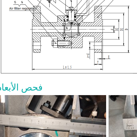
فحص الأبعاد
صمام بوابة  600
والمواد وطلب عرض الأسعا
8-07
الشاقة يُستخدم للعزل الكامل عند الف
الإغلاق التام في تطبيقات البترول وال
والبتروكيماويات والمصافي والطاقة. ي
طلب عرض السعر الجيد الحجم وفئة الضغ