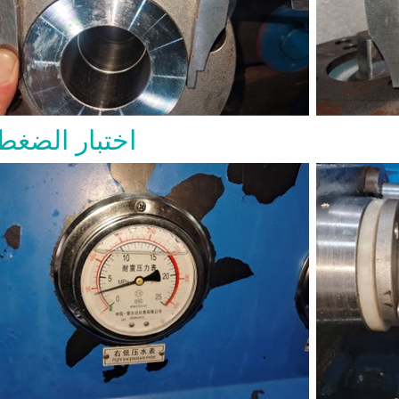
والتجهيزات الداخلية وتوصيلة النهاية وطر
ومتطلبات الاختبار والتوثيق. ما هو صم
فولاذي مصمم للخدمات الصناعية الصعب
عادةً عندما يجب أن يوفر الصمام عزلاً موث
الضغط ودرجة الحرارة وظروف التشغيل ا
بنية أكثر متانة من الصمامات خفيفة الخ
اختبار الضغط
عادةً بتصميم غطاء مثبت بمسامير، و
خارجي ونير، وتشغيل بساق صاعدة، وأ
معدنية، ونهايات ذات حواف أو ملحومة تناكب
الأساسية للمشترين بسيطة: صمامات 
إما مفتوحة بالكامل أو مغلقة بالك
التصميم الرئيسية يركز تصميم صمام ب
على القوة والإحكام وموثوقية الخدمة. 
التصميم الشائعة: ● بنية غطاء مثبت بمسا
خارجي ونير، أو تصمي
إسفين مرن أو إسفين صلب ● أسطح إحكام
حلقات مقعد قابلة للاستبدال أو ملحومة دا
التصميم ● نهايات ذات حواف أو RTJ 
● تشغيل بواسطة عجلة يدوية أو عل