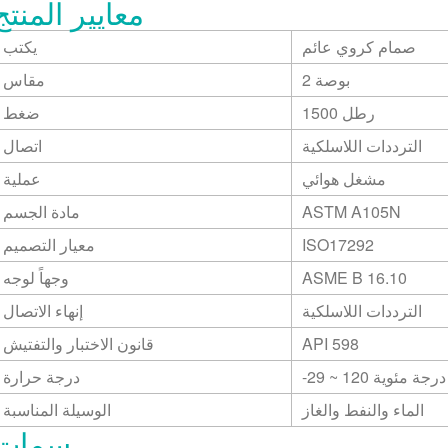
معايير المنتج
صمام كروي عائم
يكتب
2 بوصة
مقاس
1500 رطل
ضغط
الترددات اللاسلكية
اتصال
مشغل هوائي
عملية
ASTM A105N
مادة الجسم
ISO17292
معيار التصميم
ASME B 16.10
وجهاً لوجه
الترددات اللاسلكية
إنهاء الاتصال
API 598
قانون الاختبار والتفتيش
درجة مئوية
-29 ~ 120
درجة حرارة
الماء والنفط والغاز
الوسيلة المناسبة
سمات