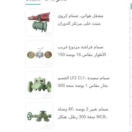
مشغل هوائي، صمام كروي
مثبت على مرتكز الدوران
مقاس 16 × 12 بوصة سعة 600
رطل، الهيكل A105، API6D
صمام فراشة مزدوج غريب
الأطوار مقاس 16 بوصة 150
رطل، هيكل WCB، رقاقة،
API609، توربين
الجسم LF2 CL1، صمام مصيدة
بخار مقاس 1 بوصة سعة 300
رطل، نوع ديناميكي حراري،
اتصال RF، GB/T22654
وصلة RF، صمام تغيير 2 بوصة
سعة 300 رطل، هيكل WCB،
عجلة يدوية، ASME B16.34