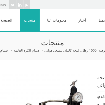
1819
حميل
أخبار
معلومات عنا
منتجات
الصفحة ا
منتجات
>
صمام الكرة العائمة
>
صمام 
15 رطل، فتحة
3
دفع: