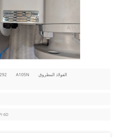
الفولاذ المطروق
A105N
292
صمام كروي عائم من الفولاذ ا