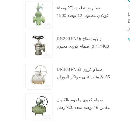
دنى من انخفاض الضغط وأداء إغلاق موثوق به في خطوط الأنابيب
وصلة RTJ، صمام بوابة لوح
فولاذي مصبوب 12 بوصة 1500
 وآليًا مع خرج عزم دوران مستقر، وهو مثالي للتحكم في عمليات
رطل، هيكل WCB، تشغيل علبة
التروس
DN200 PN16 زاوية منفاخ
صمام كروي مختوم RF 1.4408
DN300 PN63 صمام كروي
مثبت على مرتكز الدوران A105
API6D العجلة الدودية
صمام كروي ملحوم بالكامل
مقاس 16 بوصة سعة 900 رطل
BW LF2 توربيني API6D