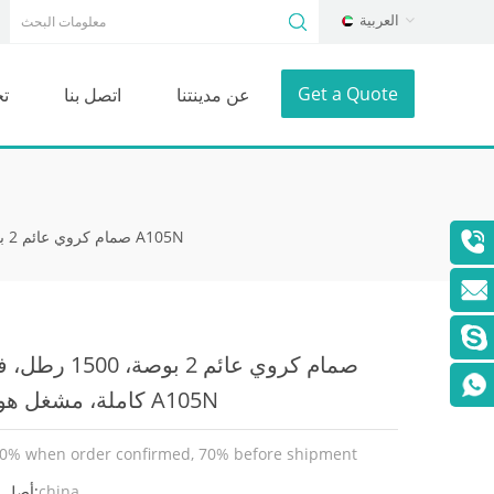
العربية
Get a Quote
عن مدينتنا
اتصل بنا
ت
صمام كروي عائم 2 بوصة، 1500 رطل، فتحة كاملة، مشغل هوائي A105N
صمام كروي عائم 2 بوصة، 00
كاملة، مشغل هوائي A105N
0% when order confirmed, 70% before shipment
china
أصل المنتج: