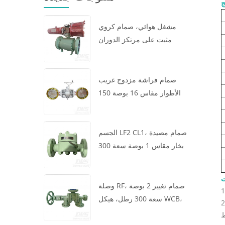
ج
مشغل هوائي، صمام كروي
مثبت على مرتكز الدوران
مقاس 16 × 12 بوصة سعة 600
رطل، الهيكل A105، API6D
صمام فراشة مزدوج غريب
الأطوار مقاس 16 بوصة 150
رطل، هيكل WCB، رقاقة،
API609، توربين
الجسم LF2 CL1، صمام مصيدة
بخار مقاس 1 بوصة سعة 300
رطل، نوع ديناميكي حراري،
اتصال RF، GB/T22654
ت
وصلة RF، صمام تغيير 2 بوصة
سعة 300 رطل، هيكل WCB،
ير المقبض 90 درجات. يفتح ويغلق بسرعة، مع عزم دوران تشغيل صغير،
عجلة يدوية، ASME B16.34