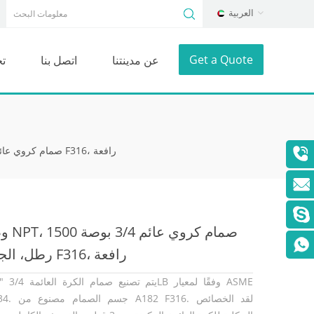
العربية
Get a Quote
عن مدينتنا
اتصل بنا
ت
وصلة NPT، صمام كروي عائم 3/4 بوصة 1500 رطل، الجسم F316، رافعة
وصلة NPT، ص
رطل، الجسم F316، رافعة
B16.34. جسم الصمام مصن