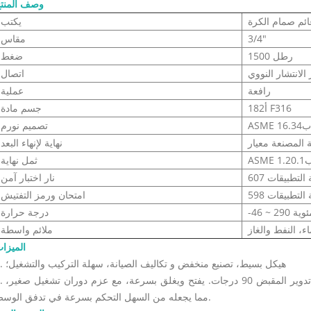
وصف المنت
ائم صمام الكرة
يكتب
3/4"
مقاس
1500 رطل
ضغط
لانتشار النووي
اتصال
رافعة
عملية
أ182 F316
جسم مادة
ASME ب16.34
تصميم نورم
 المصنعة معيار
نهاية لإنهاء البعد
 ب1.20.1
ثمل نهاية
لتطبيقات 607
نار اختبار آمن
لتطبيقات 598
امتحان ورمز التفتيش
جة مئوية
درجة حرارة
اء، النفط والغاز
ملائم واسطة
الميزا
1. هيكل بسيط، تصنيع منخفض و تكاليف الصيانة، سهلة التركيب والتشغيل؛
2. ال يمكن فتح أو إغلاق صمام الكرة العائمة بالكامل عن طريق تدو
مما يجعله من السهل التحكم بسرعة في تدفق الوسط.