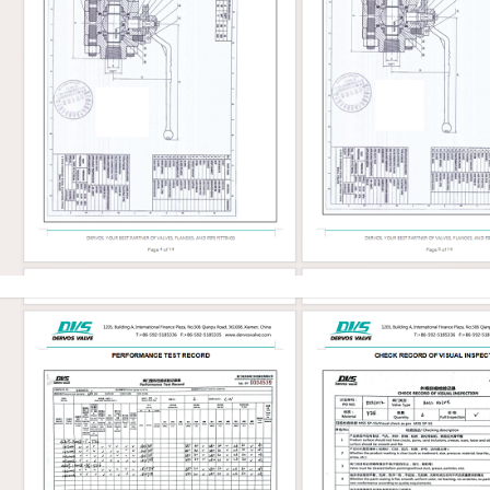
البخار أو البتروكيماويات، يحتاج المشترون
التحقق من رقم الأجزاء الداخلية، والت
للمقعد، وحشوة الجرافيت، ونوع الح
مسامير التثب
وتُستخدم عادةً في تطبيقات العمليات الأ
تطلبًا. 
بأحجام أصغر. العنصر 02
الرئيسي صمامات بوابة فولاذية صماما
صمام بوابة مصبوب أو فولاذي تصميم م
الاستخدام الشائع المصافي، والبتروكيماويات...