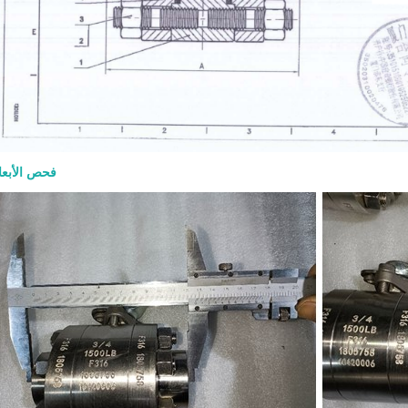
فحص الأبعا
صمام بوابة  600
والمواد وطلب عرض الأسعا
8-07
الشاقة يُستخدم للعزل الكامل عند الف
الإغلاق التام في تطبيقات البترول وال
والبتروكيماويات والمصافي والطاقة. ي
طلب عرض السعر الجيد الحجم وفئة الضغ