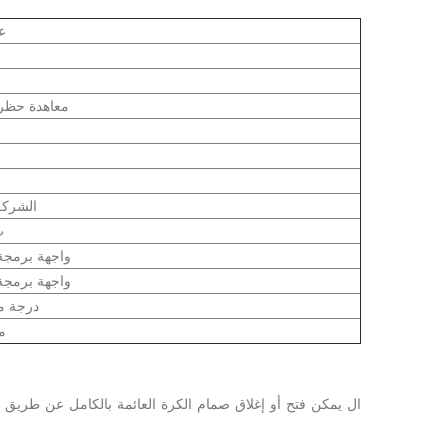
ع
معاهدة حظر ا
الشركة
ASME
واجهة برمجة ا
واجهة برمجة ا
-46 ~ 290 در
م