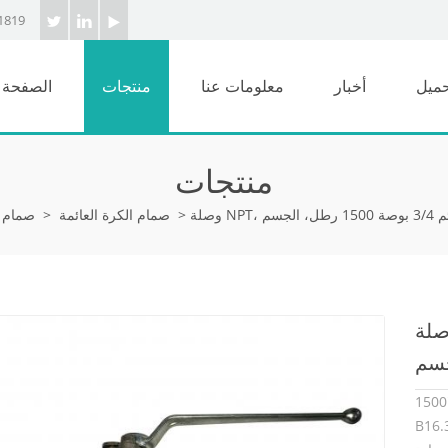
1819
حميل
أخبار
معلومات عنا
منتجات
الصفحة ا
منتجات
>
صمام الكرة العائمة
>
صمام ا
مام كروي عائم 3/4 بوصة 1500
يتم تصنيع صمام الكرة العائمة 3/4 "1500LB وفقًا لمعيار ASME
وع من A182 F316. لقد الخصائص