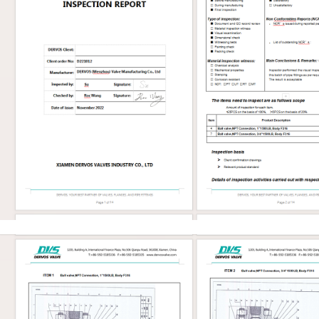
مشغل تساعد الساق الصاعدة الم
معرفة ما إذا كان الصمام مفتوحاً أو مغلقاً
حدود الضغط، مما يدعم سهولة الفحص
بالنسبة للخدمات ذات درجات الحرارة
العالية، يجب التحقق بعناية من مواد الإس
والحشية والتعبئة والمسامير. قد يفي الصم
العام ولكنه يظل غير مناسب إذا كان
التجهيزات الداخلية غير صحيحة للو
الشائعة لصمامات البوابة 0
اختيار المادة مع وسط العملية ودرجة حرا
ومخاطر التآكل وفئة الضغط. تشمل 
والغطاء الشائعة: المادة الاستخدام ال
CB
A217 WC6 / WC9 خد
الحرارة ال
الحرارة المنخفضة 
المقاوم للصدأ أو الخدمة المسببة للت
المقاوم للصدأ المزدوج الخدمة المسبب
التي تحتوي على كلوريد اختيار الأجزاء الدا
أهمية. يجب أن يكون الساق والإسف
والتكسية الصلبة متوافقة مع متطلبات در
والوسط والتسرب. بالنسبة لخدمات 