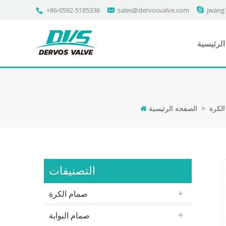
+86-0592-5185336
sales@dervosvalve.com
jwang
لرئيسية
لكرة
>
الصفحة الرئيسية
التصنيفات
صمام الكرة
صمام البوابة