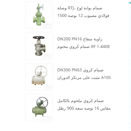
ي
وصلة RTJ، صمام بوابة لوح
فولاذي مصبوب 12 بوصة 1500
رطل، هيكل WCB، تشغيل علبة
التروس
DN200 PN16 زاوية منفاخ
صمام كروي مختوم RF 1.4408
DN300 PN63 صمام كروي
مثبت على مرتكز الدوران A105
API6D العجلة الدودية
صمام كروي ملحوم بالكامل
مقاس 16 بوصة سعة 900 رطل
BW LF2 توربيني API6D