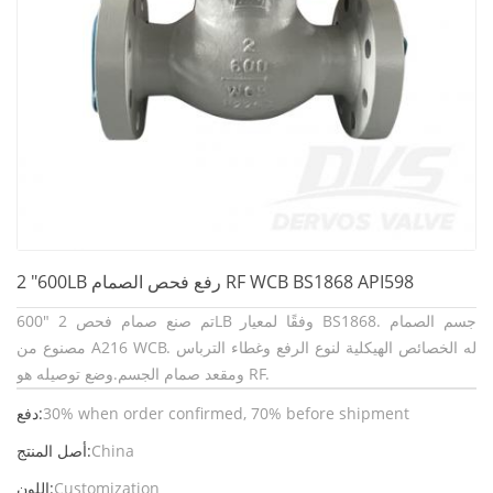
2 "600LB رفع فحص الصمام RF WCB BS1868 API598
تم صنع صمام فحص 2 "600LB وفقًا لمعيار BS1868. جسم الصمام
مصنوع من A216 WCB. له الخصائص الهيكلية لنوع الرفع وغطاء الترباس
ومقعد صمام الجسم.وضع توصيله هو RF.
30% when order confirmed, 70% before shipment
دفع:
China
أصل المنتج:
Customization
اللون: