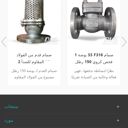
1 بوصة SS F316 صمام
صمام قدم من الفولاذ
فحص كروي 150 رطل
المقاوم للصدأ 2 ``
الترددات اللاسلكية
class150 ذو حواف
نظرًا لبساطة تدفقها ، فهي
صمام القدم 2 بوصة 150 رطل
فعالة وخالية من الصيانة تقريبًا
مصنوع من الفولاذ المقاوم
تصميم غير مؤلم كرة فولاذية
للصدأ.
يتم تحديدها واستخدامها بشكل
شائع في محطات الرفع
الغاطسة لمياه الصرف الصحي
منتجات
مورد