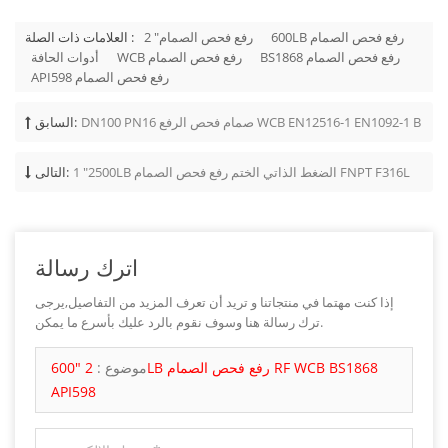
600LB رفع فحص الصمام
2 "رفع فحص الصمام
العلامات ذات الصلة :
BS1868 رفع فحص الصمام
WCB رفع فحص الصمام
أدوات الحافة
API598 رفع فحص الصمام
DN100 PN16 صمام فحص الرفع WCB EN12516-1 EN1092-1 B
السابق:
1 "2500LB الضغط الذاتي الختم رفع فحص الصمام FNPT F316L
التالى:
اترك رسالة
إذا كنت مهتما في منتجاتنا و تريد أن تعرف المزيد من التفاصيل,يرجى
ترك رسالة هنا وسوف نقوم بالرد عليك بأسرع ما يمكن.
موضوع :
2 "600LB رفع فحص الصمام RF WCB BS1868
API598