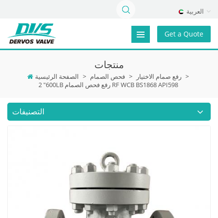
العربية
Get a Quote
منتجات
>
رفع صمام الاختيار
>
فحص الصمام
>
الصفحة الرئيسية
2 "600LB رفع فحص الصمام RF WCB BS1868 API598
التصنيفات