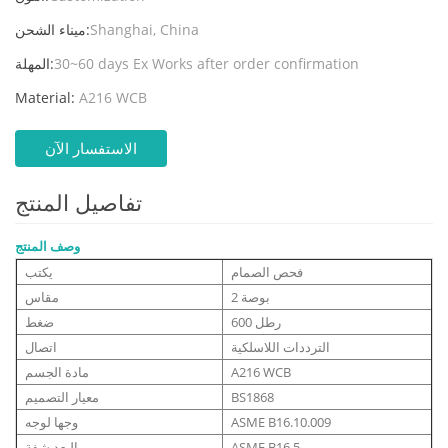
Shanghai, China
ميناء الشحن:
30~60 days Ex Works after order confirmation
المهلة:
Material:
A216 WCB
الاستفسار الآن
تفاصيل المنتج
وصف المنتج
فحص الصمام
يكتب
2 بوصة
مقاس
600 رطل
ضغط
الترددات اللاسلكية
اتصال
A216 WCB
مادة الجسم
BS1868
معيار التصميم
ASME B16.10.009
وجها لوجه
ASME B16.5
البعد شفة