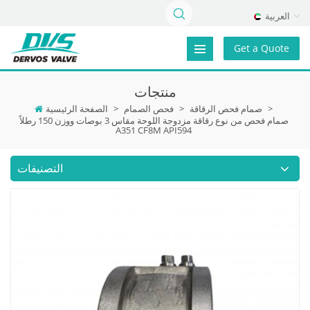
العربية
Get a Quote
منتجات
>
صمام فحص الرقاقة
>
فحص الصمام
>
الصفحة الرئيسية
صمام فحص من نوع رقاقة مزدوجة اللوحة مقاس 3 بوصات ووزن 150 رطلاً
A351 CF8M API594
التصنيفات