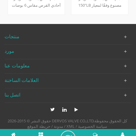
"150LB مصنوع وفقًا لمعيار
أحادي القرص مقاس 6 بوصات
API594 ، جسم الصمام مصنوع
150 رطلًا , مصمم وفقًا لمعيار
من A995 5A ، يتميز بالخصائص
API 594 , يحتوي على قرص
الهيكلية للنوع المدمج واللوحة
واحد ووصلة رقاقة . سيكون لديه
المزدوجة ، وضع التوصيل هو
أفضل أداء تحت -29 إلى 350
منتجات
نوع الرقاقة.
درجة مئوية .
مورد
معلومات عنا
العلامات الساخنة
اتصل بنا
حقوق النشر © 2015-2026 DERVOS VALVE CO.,LTD.كل الحقوق محفوظة
سياسة الخصوصية
/
XML
/
مدونة
/
خريطة الموقع