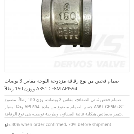
صمام فحص من نوع رقاقة مزدوجة اللوحة مقاس 3 بوصات
ووزن 150 رطلاً A351 CF8M API594
صمام فحص ثنائي الصفائح، مقاس 3 بوصات، وزن 150 رطلاً، مصنوع
وفقًا لمعيار API 594. جسم الصمام مصنوع من مادة A351 CF8M+STL.
يتميز بخصائص هيكلية ثنائية الصفائح، وطريقة توصيله هي نوع الرقاقة.
30% when order confirmed, 70% before shipment
دفع: