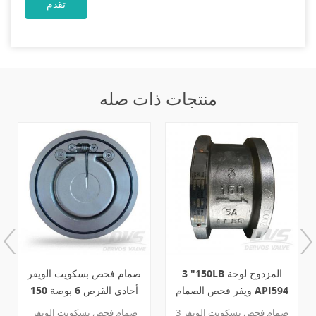
منتجات ذات صله
3 "150LB المزدوج لوحة
صمام فحص بسكويت الويفر
ويفر فحص الصمام API594
أحادي القرص 6 بوصة 150
A995 5A
رطل
صمام فحص بسكويت الويفر 3
صمام فحص بسكويت الويفر