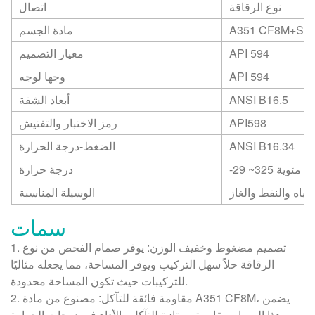
نوع الرقاقة
اتصال
A351 CF8M+ST
مادة الجسم
API 594
معيار التصميم
API 594
وجها لوجه
ANSI B16.5
أبعاد الشفة
API598
رمز الاختبار والتفتيش
ANSI B16.34
الضغط-درجة الحرارة
ة مئوية
-29 ~325
درجة حرارة
لمياه والنفط والغاز
الوسيلة المناسبة
سمات
1. تصميم مضغوط وخفيف الوزن: يوفر صمام الفحص من نوع
الرقاقة حلاً سهل التركيب ويوفر المساحة، مما يجعله مثاليًا
للتركيبات حيث تكون المساحة محدودة.
2. مقاومة فائقة للتآكل: مصنوع من مادة A351 CF8M، يضمن
هذا الصمام مقاومة ممتازة للتآكل والأداء في درجات الحرارة