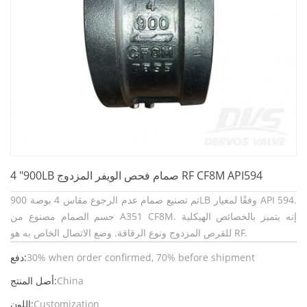
4 "900LB صمام فحص الويفر المزدوج RF CF8M API594
تم تصنيع صمام عدم الرجوع مقاس 4 بوصة 900LB وفقًا لمعيار API 594.
جسم الصمام مصنوع من A351 CF8M. إنه يتميز بالخصائص الهيكلية
للقرص المزدوج ونوع الرقاقة. وضع الاتصال الخاص به هو RF.
30% when order confirmed, 70% before shipment
دفع:
China
أصل المنتج:
Customization
اللون: