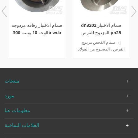
صمام فحص نوع الويفر بدون
dn3202 صمام الاختيار
صمامات مقاس 6 بوصات
المزدوج للقرص pn25
900 رطل
dn100 cf8
صمام فحص البسكويت 6
إن صمام الفحص مزدوج
بوصات متوافق تمامًا مع api
القرص ، المصنوع من الفولاذ
594. مادة الجسم lcc تتأكد من
المقاوم للصدأ cf8 ، يتمتع
أن الصمام من نوع العروة قادر
بمقاومة ممتازة للتآكل. تم
على التعامل مع البيئة القاسية ،
تصميمه وفقًا للمعيار 3202 ،
ويعد الربيع inconel-x 750
وصمام الفحص على وشك
منتجات
الصمام بفترة خدمة طويلة.
الاتصال بالمواسير باستخدام
الرقاقة. تفاصيل سريعة نوع
مورد
فحص الصمام القطر الاسمي
dn100 الضغط الاسمي ص 25
معلومات عنا
اعمال بناء قرص مزدوج / لوحة
مزدوجة الإتصال نوع الرقاقة
تصميم & أمبير ؛ صناعة الدين
العلامات الساخنة
3202 من النهاية إلى النهاية
الدين 3202 بعد نهاية شفة