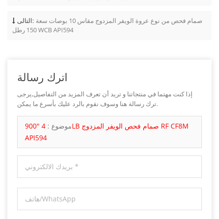
صمام فحص من نوع عروة الويفر المزدوج مقاس 10 بوصات سعة
التالى:
150 رطل WCB API594
اترك رسالة
إذا كنت مهتما في منتجاتنا و تريد أن تعرف المزيد من التفاصيل,يرجى
ترك رسالة هنا وسوف نقوم بالرد عليك بأسرع ما يمكن.
موضوع :
4 "900LB صمام فحص الويفر المزدوج RF CF8M
API594