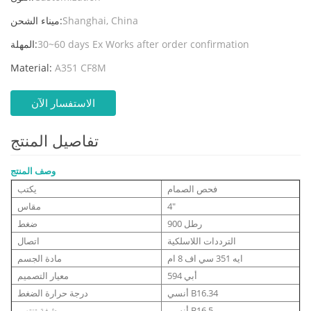
Shanghai, China
ميناء الشحن:
30~60 days Ex Works after order confirmation
المهلة:
Material:
A351 CF8M
الاستفسار الآن
تفاصيل المنتج
وصف المنتج
فحص الصمام
يكتب
4"
مقاس
900 رطل
ضغط
الترددات اللاسلكية
اتصال
ايه 351 سي اف 8 ام
مادة الجسم
أبي 594
معيار التصميم
أنسي B16.34
درجة حرارة الضغط
أنسي B16.5
شفة تنتهي