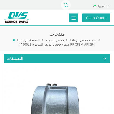
العربية
Get a Quote
منتجات
>
صمام فحص الرقاقة
>
فحص الصمام
>
الصفحة الرئيسية
4 "900LB صمام فحص الويفر المزدوج RF CF8M API594
التصنيفات