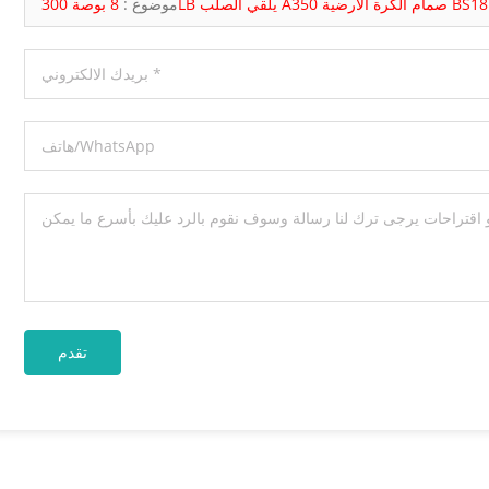
مام الكرة الأرضية BS1873 BW
موضوع :
البخار أو البتروكيماويات، يحتاج المشترون
التحقق من رقم الأجزاء الداخلية، والت
للمقعد، وحشوة الجرافيت، ونوع الح
مسامير التثب
وتُستخدم عادةً في تطبيقات العمليات الأ
تطلبًا. 
بأحجام أصغر. العنصر 02
الرئيسي صمامات بوابة فولاذية صماما
صمام بوابة مصبوب أو فولاذي تصميم م
الاستخدام الشائع المصافي، والبتروكيماويات...