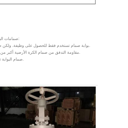
صمامات البوابة و صمامات العالم هما الأكثر شيوعا صمامات نعلم. الاختلافات معركة لهم هي:
1.بوابة صمام تستخدم فقط للحصول على وظيفة. ولكن صمام الكرة الأرضية يمكن أن تستخدم من أجل إيقاف واختناق في نفس الوقت.
2.مقاومة التدفق من صمام الكرة الأرضية أكبر من بوابة صمام. وبالمثل, صمامات العالم أكثر انخفاض الضغط من بوابة الصمامات.
3.صمام البوابة تتطلب تركيب أكبر مساحة من صمام الكرة الأرضية من وجهة نظر فتح الارتفاع.