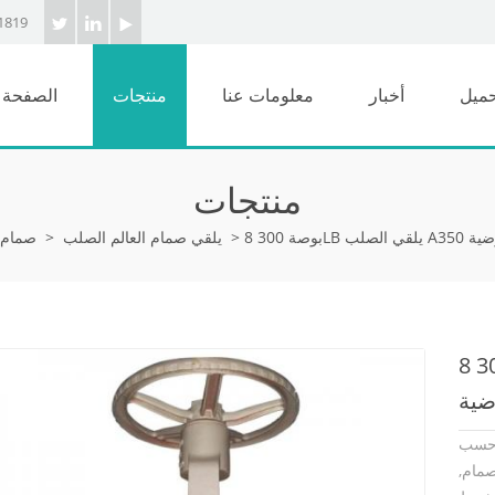
1819
حميل
أخبار
معلومات عنا
منتجات
الصفحة ا
منتجات
>
يلقي صمام العالم الصلب
>
صمام ا
8 بوصة 300LB يلقي الصلب A350 صمام الكرة
BS18.
 ونير, عقارب, 8 بوصة صمام,