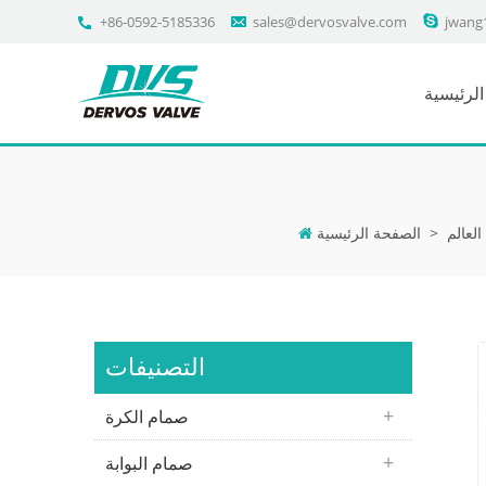
+86-0592-5185336
sales@dervosvalve.com
jwang
لرئيسية
لعالم
>
الصفحة الرئيسية
التصنيفات
صمام الكرة
صمام البوابة