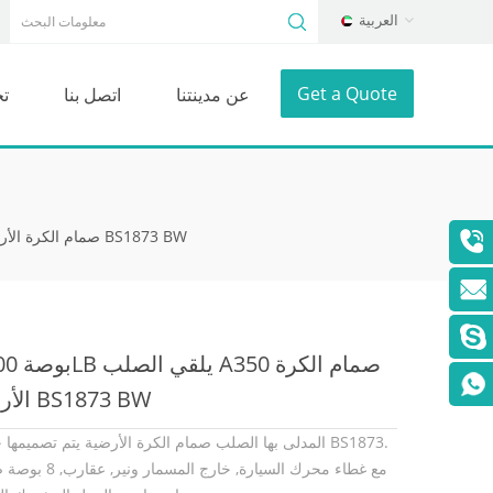
العربية
Get a Quote
عن مدينتنا
اتصل بنا
ت
8 بوصة 300LB يلقي الصلب A350 صمام الكرة الأرضية BS1873 BW
الأرضية BS1873 BW
المدلى بها الصلب صمام الكرة الأرضية يتم تصميمها حسب 73
مع غطاء محرك السيارة, خارج المسمار