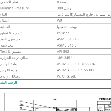
8 بوصة
القطر الاسمي
300 رطل
NominalPressure
السيارة ؛ خارج المسمار&أمبير ؛ نير
البناء
WB
اتصال
ويجب تشغيلها
العملية
BS1873
تصميم & تصنيع
ASME B16.10
حد ينتهي البعد
ASME B16.5
البعد شفة
API 598
Test & التفتيش
-46~345 ° c
نطاق درجة الحرارة
ASTM A350 LCB+SS304
مادة الجسم
ASTM A350 LF2+SS304
مادة القرص
W. O. G. الخ.
وسائل الإعلام
الرسم التقن