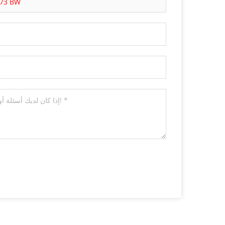
8 بوصة 300LB يلقي الصلب A350 ص