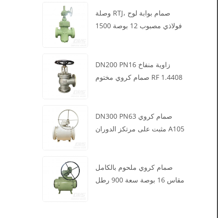
وصلة RTJ، صمام بوابة لوح
فولاذي مصبوب 12 بوصة 1500
رطل، هيكل WCB، تشغيل علبة
التروس
DN200 PN16 زاوية منفاخ
صمام كروي مختوم RF 1.4408
DN300 PN63 صمام كروي
مثبت على مرتكز الدوران A105
API6D العجلة الدودية
صمام كروي ملحوم بالكامل
مقاس 16 بوصة سعة 900 رطل
BW LF2 توربيني API6D