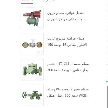
مشغل هوائي، صمام كروي
مثبت على مرتكز الدوران
مقاس 16 × 12 بوصة سعة 600
رطل، الهيكل A105، API6D
صمام فراشة مزدوج غريب
الأطوار مقاس 16 بوصة 150
رطل، هيكل WCB، رقاقة،
API609، توربين
الجسم LF2 CL1، صمام مصيدة
بخار مقاس 1 بوصة سعة 300
رطل، نوع ديناميكي حراري،
ي
اتصال RF، GB/T22654
وصلة RF، صمام تغيير 2 بوصة
سعة 300 رطل، هيكل WCB،
عجلة يدوية، ASME B16.34