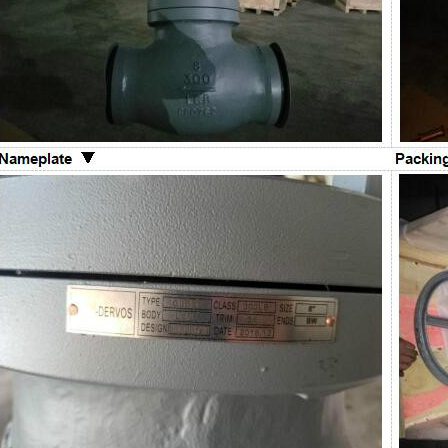
والتجهيزات الداخلية وتوصيلة النهاية وطر
ومتطلبات الاختبار والتوثيق. ما هو صم
فولاذي مصمم للخدمات الصناعية الصعب
عادةً عندما يجب أن يوفر الصمام عزلاً موث
الضغط ودرجة الحرارة وظروف التشغيل ا
بنية أكثر متانة من الصمامات خفيفة الخ
عادةً بتصميم غطاء مثبت بمسامير، و
خارجي ونير، وتشغيل بساق صاعدة، وأ
معدنية، ونهايات ذات حواف أو ملحومة تناكب
الأساسية للمشترين بسيطة: صمامات 
إما مفتوحة بالكامل أو مغلقة بالك
التصميم الرئيسية يركز تصميم صمام ب
على القوة والإحكام وموثوقية الخدمة. 
التصميم الشائعة: ● بنية غطاء مثبت بمسا
خارجي ونير، أو تصمي
إسفين مرن أو إسفين صلب ● أسطح إحكام
حلقات مقعد قابلة للاستبدال أو ملحومة دا
التصميم ● نهايات ذات حواف أو RTJ 
● تشغيل بواسطة عجلة يدوية أو عل