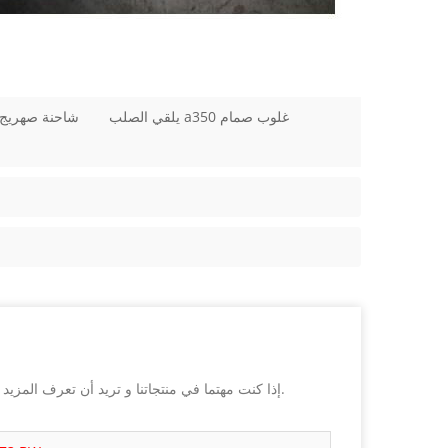
يلقي الصلب a350 غلوب صمام
شاحنة صهريج 
إذا كنت مهتما في منتجاتنا و تريد أن تعرف المزيد من التفاصيل,يرجى ترك رسالة هنا وسوف نقوم بالرد عليك بأسرع ما يمكن.