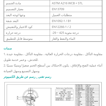
ASTM A216 WCB + STL
مادة الجسم
EN13709
معيار التصميم
متطلبات العميل
وجها لوجه البعد
EN1092-1 / B1
البعد شفة
EN12266-1 / 2
كود الاختبار والتفتيش
-29 ~ 425 درجة مئوية
درجة حرارة
الماء والنفط والغاز
متوسط ​​قابل للتطبيق
سمات
1. مقاومة التآكل ، مقاومة درجات الحرارة العالية ، مقاومة التآكل ، مقاومة جيدة
للخدش ، وعمر خدمة طويل.
2. أثناء عملية الفتح والإغلاق ، يكون الاحتكاك بين أسطح الختم صغيرًا ومتينًا نسبيًا
وسهل التصنيع وسهل الصيانة.
رسم تقنى _ رسم عن طريق الكمبيوتر