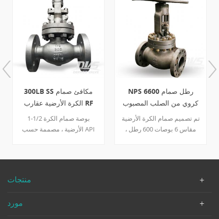
NPS 6600 رطل صمام
300LB SS مكافئ صمام
كروي من الصلب المصبوب
الكرة الأرضية عقارب RF
RF API623
تم تصميم صمام الكرة الأرضية
1-1/2 بوصة صمام الكرة
مقاس 6 بوصات 600 رطل ،
الأرضية ، مصممة حسب API
المصنوع من astm216 WCB ،
623 ، وقد قنبلة الجسم على
وفقًا لـ api623
شكل مكافئ المكونات وكلاهما
تحسين التدفق السلس من
وسائل الإعلام. صمام مصنوع
منتجات
من الفولاذ المقاوم للصدأ تم
تجهيز مع عقارب وسهلة لتشغيل
مورد
وصيانة.