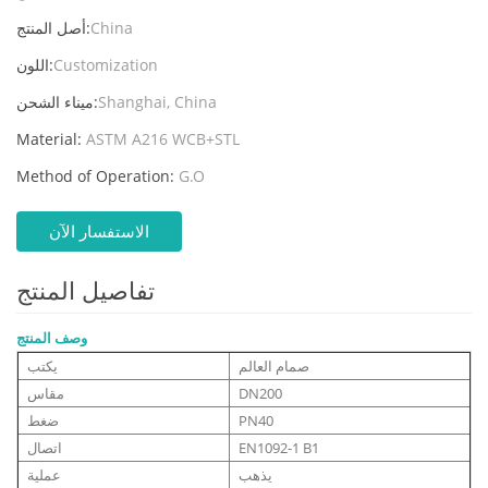
China
أصل المنتج:
Customization
اللون:
Shanghai, China
ميناء الشحن:
Material:
ASTM A216 WCB+STL
Method of Operation:
G.O
الاستفسار الآن
تفاصيل المنتج
وصف المنتج
صمام العالم
يكتب
DN200
مقاس
PN40
ضغط
EN1092-1 B1
اتصال
يذهب
عملية