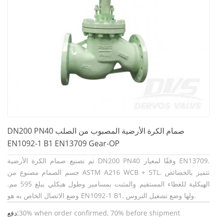
DN200 PN40 صمام الكرة الأرضية المصبوب من الصلب
EN1092-1 B1 EN13709 Gear-OP
تم تصنيع صمام الكرة الأرضية DN200 PN40 وفقًا لمعيار EN13709.
جسم الصمام مصنوع من ASTM A216 WCB + STL. تتميز بالخصائص
الهيكلية للغطاء المستقيم والمثبت بمسامير وطول هيكلي يبلغ 595 مم.
وضع الاتصال الخاص به هو EN1092-1 B1. ولها وضع تشغيل التروس.
30% when order confirmed, 70% before shipment
دفع: