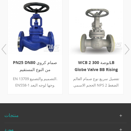
WCB 2 بوصة 300LB
PN25 DN80 صمام كروي
Globe Valve BB Rising
من النوع المستقيم
EN10213
Stem Hand Wheel
تفصيل سريع نوع صمام العالم
EN 13709 التصميم والتصنيع.
الحجم الاسمي NPS 2 الضغط
EN558-1 وجها لوجه البعد.
الاسمي فئة 300 بناء BB ، جذع
EN1092-B1 شفة وأبعاد. معيار
صاعد ، مقعد متكامل نوع
الاختبار والتفتيش EN12266.
الاتصال شفة نوع العملية
عقارب كود التصميم BS1873
منتجات
وجها لوجه ASME B16.10.009
نهاية شفة ASME B16.5
مورد
اختبارالتفتيش API 598 مادة