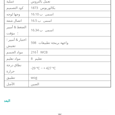
تعمل بالتروس
عملية
بكالوريوس 1873
كود التصميم
اسمى ب 16.10
وجها لوجه
اسمى ب 16.5
اتصال شفة
الضغط & أمبير
اسمى ب 16.34
؛ مؤقت
اختبار & أمبير ؛
واجهة برمجة تطبيقات 598
تفتيش
أ 216 WCB
مواد الجسم
تقليم 8
مواد تقليم
نطاق درجة
-29 ℃ ~ + 427 ℃
حرارة
wog
تطبيق
الصين
الأصل
البعد