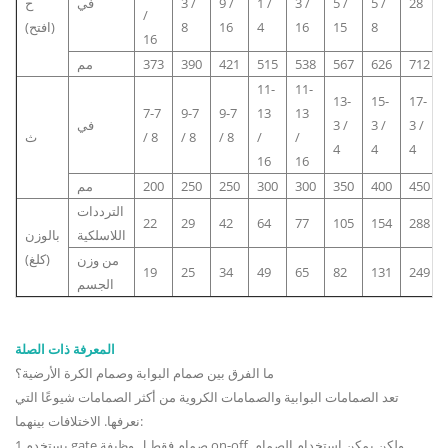
28
5 /
5 /
3 /
1 /
9 /
3 /
في
ح
/
8
15
16
4
16
8
(افتح)
16
712
626
567
538
515
421
390
373
مم
11-
11-
13-
15-
17-
7-7
9-7
9-7
13
13
3 /
3 /
3 /
في
/
/
/ 8
/ 8
/ 8
ث
4
4
4
16
16
450
400
350
300
300
250
250
200
مم
الترددات
22
29
42
64
77
105
154
288
اللاسلكية
بالوزن
(كلغ)
من وزن
19
25
34
49
65
82
131
249
الجسم
المعرفة ذات الصلة
ما الفرق بين صمام البوابة وصمام الكرة الأرضية؟
تعد الصمامات البوابية والصمامات الكروية من أكثر الصمامات شيوعًا التي
نعرفها. الاختلافات بينهما:
يستخدم 1.gate صمام فقط ل وظيفة on-off. ولكن يمكن استخدام الصمام