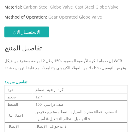
Material:
Carbon Steel Globe Valve, Cast Steel Globe Valve
Method of Operation:
Gear Operated Globe Valve
الاستفسار الآن
تفاصيل المنتج
إن صمام الكرة الأرضية المصبوب 150 رطل 12 بوصة مصنوع من هيكل WCB
من الفولاذ الكربوني وتقليم 8 ، مع علبة التروس ، شفة rf ، bb ، وقرص التوصيل.
تفاصيل سريعة
كره ارضيه صمام
نوع
12 "
بحجم
صف دراسي 150
الضغط
انسحب غطاء محرك السيارة ، نمط مستقيم ، قرص
اعمال بناء
التوصيل ، نظام التشغيل & أمبير ؛ y
ذات حواف الإتصال
الإتصال