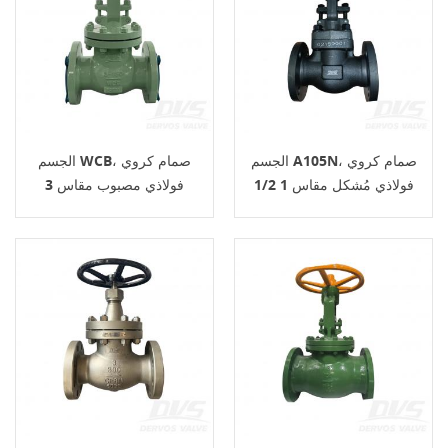
الجسم A105N، صمام كروي
الجسم WCB، صمام كروي
فولاذي مُشكل مقاس 1 1/2
فولاذي مصبوب مقاس 3
بوصة سعة 150 رطل، اتصال
بوصات سعة 150 رطل، وصلة
RTJ، BS1873
RF، API 602