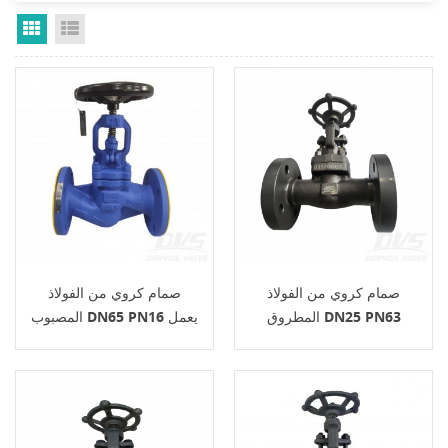
Grid View
List View
صمام كروي من الفولاذ
صمام كروي من الفولاذ
المطروق DN25 PN63
المصبوب DN65 PN16 يعمل
EN1092-1 B1 A105N HW
بعجلة يدوية