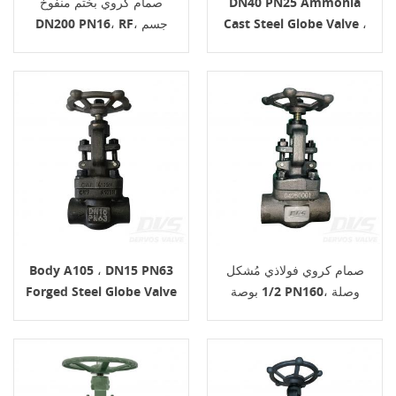
DN40 PN25 Ammonia
صمام كروي بختم منفوخ
Cast Steel Globe Valve ،
DN200 PN16، RF، جسم
1.4408، EN13709
Body LCB ، EN1092-1 D
صمام كروي فولاذي مُشكل
Body A105 ، DN15 PN63
1/2 بوصة PN160، وصلة
Forged Steel Globe Valve
FNPT، الهيكل A105N،
، FNPT Connection ،
API602
API602