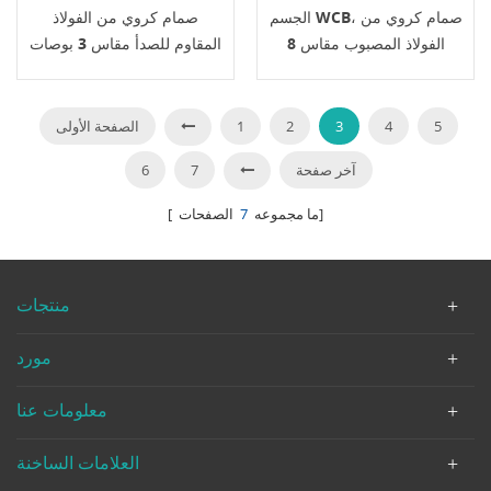
الجسم WCB، صمام كروي من
صمام كروي من الفولاذ
الفولاذ المصبوب مقاس 8
المقاوم للصدأ مقاس 3 بوصات
بوصات سعة 150 رطل، وصلة
سعة 300 رطل، اتصال RF،
RF، وعجلة يدوية
هيكل CF8M، عجلة يدوية،
BS1873
5
4
3
2
1
الصفحة الأولى
آخر صفحة
7
6
الصفحات]
[ ما مجموعه
7
منتجات
مورد
معلومات عنا
العلامات الساخنة