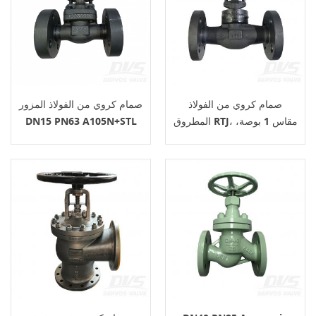
صمام كروي من الفولاذ
صمام كروي من الفولاذ المزور
المطروق RTJ، مقاس 1 بوصة،
DN15 PN63 A105N+STL
وزن 600 رطل، هيكل LF2،
EN1092-1 B
API602، عجلة يدوية