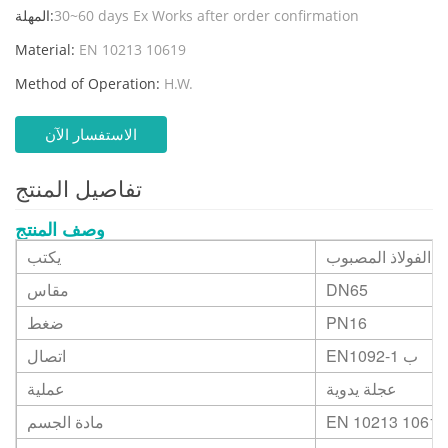
30~60 days Ex Works after order confirmation
المهلة:
Material:
EN 10213 10619
Method of Operation:
H.W.
الاستفسار الآن
تفاصيل المنتج
وصف المنتج
الفولاذ المصبوب
يكتب
DN65
مقاس
PN16
ضغط
EN1092-1 ب
اتصال
عجلة يدوية
عملية
EN 10213 10619
مادة الجسم