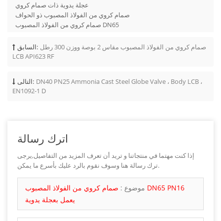
عجلة يدوية ذات صمام كروي
صمام كروي من الفولاذ المصبوب ذو الحواف
صمام كروي من الفولاذ المصبوب DN65
صمام كروي من الفولاذ المصبوب مقاس 2 بوصة ووزن 300 رطل
السابق:
LCB API623 RF
DN40 PN25 Ammonia Cast Steel Globe Valve ، Body LCB ،
التالى:
EN1092-1 D
اترك رسالة
إذا كنت مهتما في منتجاتنا و تريد أن تعرف المزيد من التفاصيل,يرجى
ترك رسالة هنا وسوف نقوم بالرد عليك بأسرع ما يمكن.
موضوع :
صمام كروي من الفولاذ المصبوب DN65 PN16
يعمل بعجلة يدوية