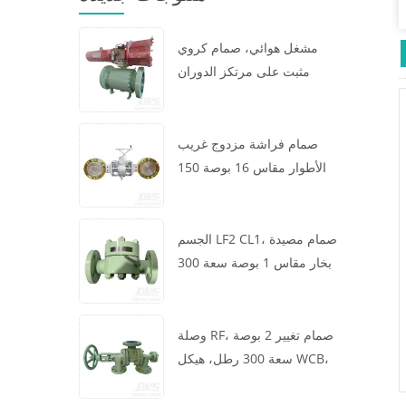
مشغل هوائي، صمام كروي
مثبت على مرتكز الدوران
مقاس 16 × 12 بوصة سعة 600
رطل، الهيكل A105، API6D
صمام فراشة مزدوج غريب
الأطوار مقاس 16 بوصة 150
رطل، هيكل WCB، رقاقة،
API609، توربين
الجسم LF2 CL1، صمام مصيدة
بخار مقاس 1 بوصة سعة 300
رطل، نوع ديناميكي حراري،
اتصال RF، GB/T22654
وصلة RF، صمام تغيير 2 بوصة
سعة 300 رطل، هيكل WCB،
عجلة يدوية، ASME B16.34