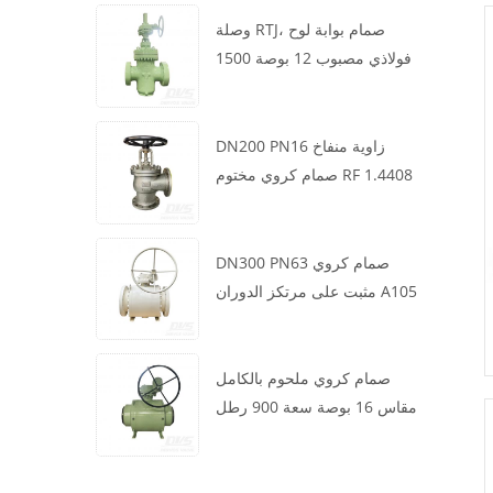
وصلة RTJ، صمام بوابة لوح
فولاذي مصبوب 12 بوصة 1500
رطل، هيكل WCB، تشغيل علبة
التروس
DN200 PN16 زاوية منفاخ
صمام كروي مختوم RF 1.4408
DN300 PN63 صمام كروي
مثبت على مرتكز الدوران A105
API6D العجلة الدودية
صمام كروي ملحوم بالكامل
مقاس 16 بوصة سعة 900 رطل
BW LF2 توربيني API6D