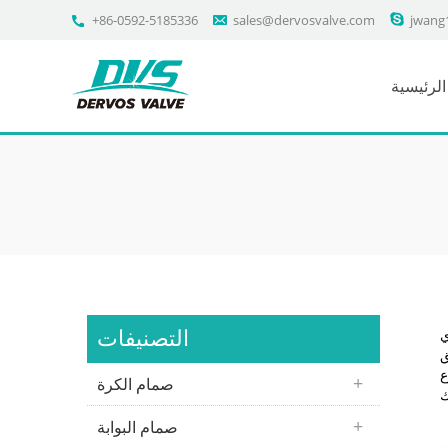
+86-0592-5185336
sales@dervosvalve.com
jwang
لرئيسية
التصنيفات
ي
مزورة إلى
ة
صمام الكرة
صمام البوابة