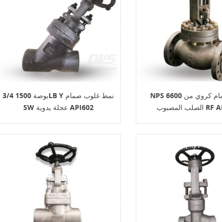
NPS 6600 رطل صمام كروي من
3/4 بوصة 1500LB Y نمط غلوب صمام
ب RF API623
SW عجلة يدوية API602
صمام بوابة API 600: مي
والمواد وطلب عرض الأسعار
6-08-07
صمام بوابة 0
الشاقة يُستخدم للعزل الكامل عند الفتح 
الإغلاق التام في تطبيقات البترول والغاز
والبتروكيماويات والمصافي والطاقة. يجب 
طلب عرض السعر الجيد الحجم وفئة الضغط 