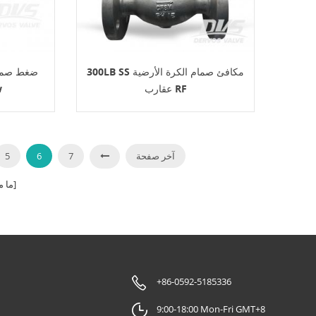
300LB SS مكافئ صمام الكرة الأرضية
عقارب RF
الك
آخر صفحة
7
6
5
الصفحات]
[ ما
+86-0592-5185336
9:00-18:00 Mon-Fri GMT+8